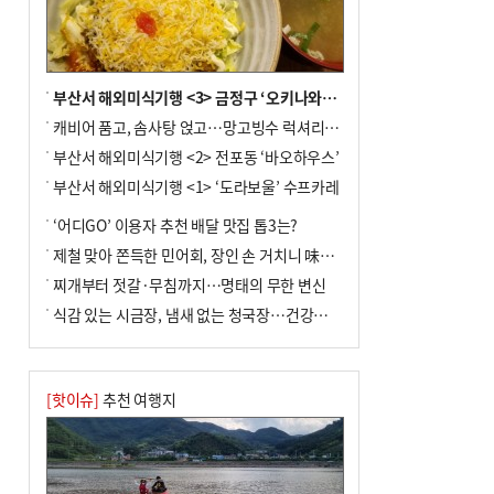
금 조례안 처리 주목
부산서 해외미식기행 <3> 금정구 ‘오키나와키친’
캐비어 품고, 솜사탕 얹고…망고빙수 럭셔리한 진화
부산서 해외미식기행 <2> 전포동 ‘바오하우스’
부산서 해외미식기행 <1> ‘도라보울’ 수프카레
‘어디GO’ 이용자 추천 배달 맛집 톱3는?
제철 맞아 쫀득한 민어회, 장인 손 거치니 味친 한상
찌개부터 젓갈·무침까지…명태의 무한 변신
식감 있는 시금장, 냄새 없는 청국장…건강한 발효 밥상
[핫이슈]
추천 여행지