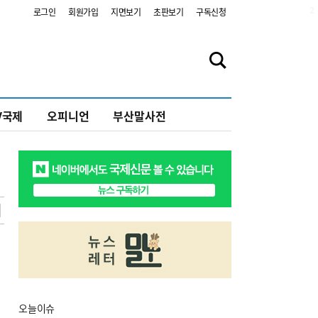
2
로그인
회원가입
지면보기
초판보기
구독신청
V국제
오피니언
부산말사전
오늘
이슈