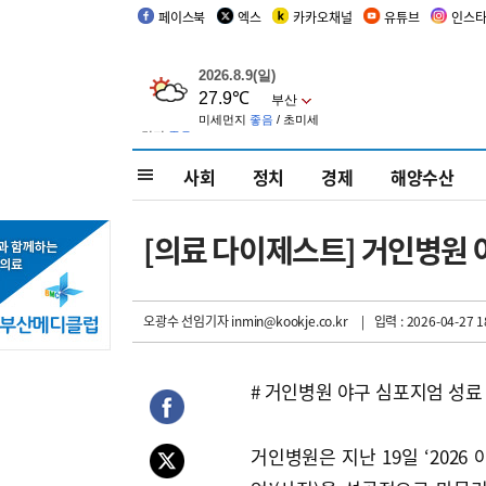
페이스북
엑스
카카오채널
유튜브
인스
사회
정치
경제
해양수산
[의료 다이제스트] 거인병원 
오광수 선임기자
inmin@kookje.co.kr
| 입력 : 2026-04-27 1
# 거인병원 야구 심포지엄 성료
거인병원은 지난 19일 ‘2026