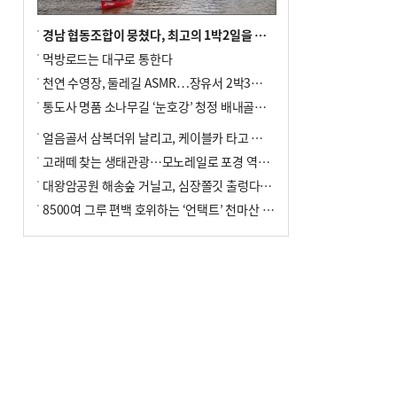
경남 협동조합이 뭉쳤다, 최고의 1박2일을 위해
먹방로드는 대구로 통한다
천연 수영장, 둘레길 ASMR…장유서 2박3일 소확행
통도사 명품 소나무길 ‘눈호강’ 청정 배내골서 더위 싹
얼음골서 삼복더위 날리고, 케이블카 타고 신선놀음
고래떼 찾는 생태관광…모노레일로 포경 역사여행
대왕암공원 해송숲 거닐고, 심장쫄깃 출렁다리 건너봐
8500여 그루 편백 호위하는 ‘언택트’ 천마산 산림욕장