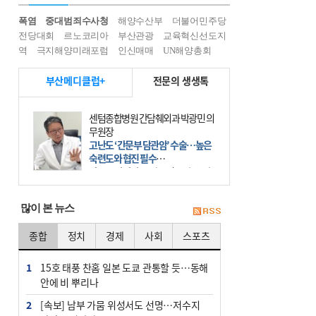
폭염
중대범죄수사청
해양수산부
더불어민주당
전당대회
르노코리아
부산관광
교육혁신선도지
역
극지해양미래포럼
인신매매
UN해양총회
부산메디클럽+
전문의 생생톡
센텀종합병원 간담췌외과 박광민 의
무원장
고난도 ‘간문부 담관암’ 수술…높은
숙련도와 협진 필수
간문부 담관암(클라츠킨 종양)은 좌
우 간에서 나오는, 담관(담즙 배출 경
로)이 합쳐지는 부위인 ‘간문부(肝門
많이 본 뉴스
部)’에 생기는 악성 종양이다. 간동맥
문맥 림프절 담
종합
정치
경제
사회
스포츠
1
15호 태풍 찬홈 일본 도쿄 관통할 듯…동해
안에 비 뿌리나
2
[속보] 남부 가뭄 위성서도 선명…저수지