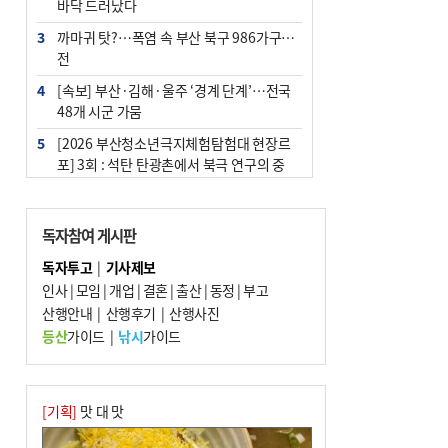
바닥 드러났다
3
까마귀 탓?…폭염 속 부산 북구 986가구 정
전
4
[속보] 부산·김해·울주 ‘경계 단계’…전국
48개 시군 가뭄
5
[2026 부산청소년극지체험탐험대 현장르
포] 3회 : 석탄 탄광촌에서 북극 연구의 중
심지로
6
부산·울산·경남 폭염 속 소나기·비…무더
독자참여 게시판
위는 지속
독자투고
|
기사제보
7
‘혐오표현’ 쓰면 지방공무원 최대 파면까지
인사
|
모임
|
개업
|
결혼
|
출산
|
동정
|
부고
중징계
산행안내
|
산행후기
|
산행사진
8
부산 해운대구 아파트 14층서 불…실외기
등산
가이드
|
낚시
가이드
과열 추정
9
이임생, 홍명보 선임 독단적 결정 아냐…면
담 메모 제출
[기획]
맛 대 맛
10
김해시의회, 11일 544억 원 규모 민생지원