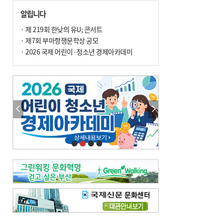
손 떨림, 늙음 증거일까 질병 신호일까
알립니다
윤화정의 한방 이야기
[전체보기]
냉기 직접 닿으면 ‘구안와사’ 위험
· 제 219회 한낮의 유U; 콘서트
· 제7회 부마항쟁문학상 공모
의료 다이제스트
[전체보기]
환자경험평가 지역 1위·전국 2위 外
· 2026 국제 어린이·청소년 경제아카데미
우수 인공신장실 인증 획득 外
이유림의 한방 이야기
[전체보기]
한방치료, 통증 관리의 새 해법
정영자 시민기자의 웰니스
[전체보기]
습한 여름…몸 깨우는 ‘순환 처방전’
자연·쉼에서 찾는 ‘웰니스 처방전’
조성우의 한방 이야기
[전체보기]
봄의 설렘보다 먼저 내 몸의 달램
진료실에서
[전체보기]
청소 안 한 에어컨 ‘레지오넬라균’ 득실…여름철 폐렴 부른다
B형 간염은 ‘간암 시한폭탄’…비활동기 환자도 꼭 6개월 주기 검사
최수지의 한방 이야기
[전체보기]
‘생리 안 해서 편하다’는 위험한 착각