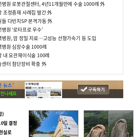
병원 로봇관절센터, 4년11개월만에 수술 1000례 外
학 조정중재 사례집 발간 外
원들 다빈치SP 본격가동 外
선병원 ‘로타프로 우수’
백병원, 암 정밀 치료…고성능 선형가속기 등 도입
백병원 심장수술 1000례
 내 요관재이식술 100례
술센터 첨단장비 확충 外
합)
10일 결정
 현실로