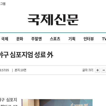
타그램
국제
문화
주말엔
스포츠
기획
인터뷰
T
야구 심포지엄 성료 外
8:57:05
| 본지 10면
글자 크기
 야구 심포지