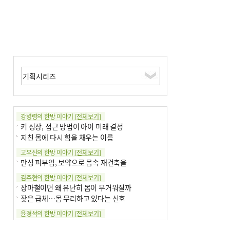
강병령의 한방 이야기
[전체보기]
키 성장, 접근 방법이 아이 미래 결정
지친 몸에 다시 힘을 채우는 이름
고우신의 한방 이야기
[전체보기]
만성 피부염, 보약으로 몸속 재건축을
김주현의 한방 이야기
[전체보기]
장마철이면 왜 유난히 몸이 무거워질까
잦은 급체…몸 무리하고 있다는 신호
윤경석의 한방 이야기
[전체보기]
땀 멈추려 하지 말고 원인부터 찾아야