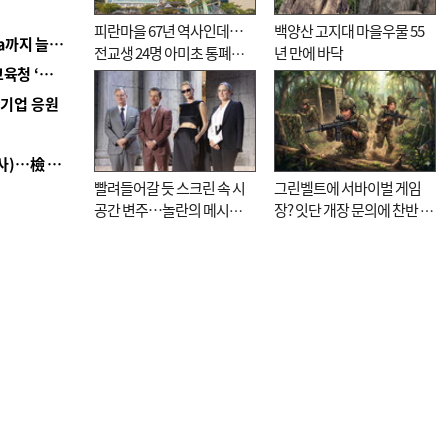
피란마을 67년 역사인데…
백양산 고지대 마을우물 55
■ 경남 농정 비전 ‘잘 사는 농촌’…스마트팜 1000㏊까지 늘린다
전교생 24명 아미초 통폐합
년 만에 바닥
■ 교육혁신선도지 공모 코앞인데…구·군 난색에 교육청 ‘쩔쩔’
기로
역기업 응원
■ 검사 신분 버리고 직급하향(10년 이하 저연차 검사)…檢 중수청행 기피
빨려들어갈 듯 스크린 속 시
그린벨트에 서바이벌 게임
공간 변주…놀란의 메시지
장? 잇단 개장 문의에 찬반 논
는 ‘전쟁 속죄’
쟁