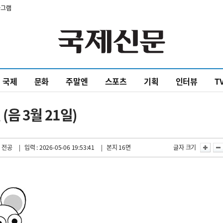
타그램
국제
문화
주말엔
스포츠
기획
인터뷰
T
(음 3월 21일)
 전공
| 입력 : 2026-05-06 19:53:41
| 본지 16면
글자 크기