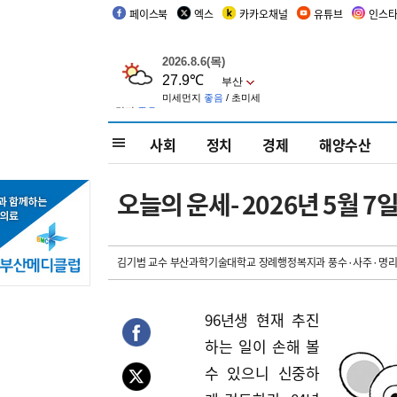
페이스북
엑스
카카오채널
유튜브
인스
사회
정치
경제
해양수산
오늘의 운세- 2026년 5월 7일 
김기범 교수 부산과학기술대학교 장례행정복지과 풍수·사주·명리
96년생 현재 추진
하는 일이 손해 볼
수 있으니 신중하