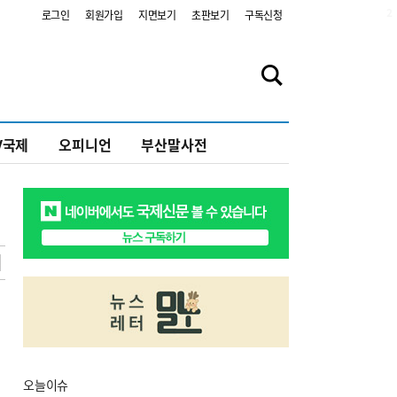
2
로그인
회원가입
지면보기
초판보기
구독신청
V국제
오피니언
부산말사전
오늘
이슈