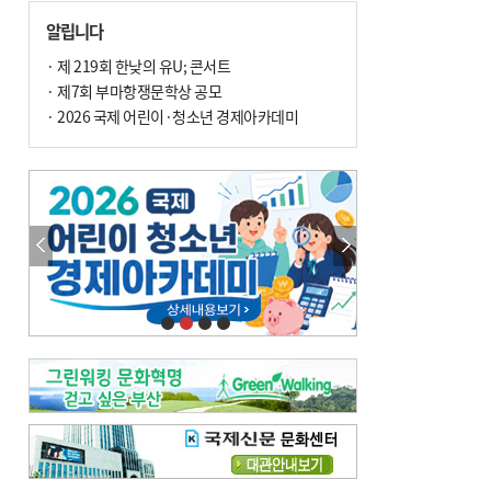
손 떨림, 늙음 증거일까 질병 신호일까
알립니다
윤화정의 한방 이야기
[전체보기]
냉기 직접 닿으면 ‘구안와사’ 위험
· 제 219회 한낮의 유U; 콘서트
· 제7회 부마항쟁문학상 공모
의료 다이제스트
[전체보기]
환자경험평가 지역 1위·전국 2위 外
· 2026 국제 어린이·청소년 경제아카데미
우수 인공신장실 인증 획득 外
이유림의 한방 이야기
[전체보기]
한방치료, 통증 관리의 새 해법
정영자 시민기자의 웰니스
[전체보기]
습한 여름…몸 깨우는 ‘순환 처방전’
자연·쉼에서 찾는 ‘웰니스 처방전’
조성우의 한방 이야기
[전체보기]
봄의 설렘보다 먼저 내 몸의 달램
진료실에서
[전체보기]
청소 안 한 에어컨 ‘레지오넬라균’ 득실…여름철 폐렴 부른다
B형 간염은 ‘간암 시한폭탄’…비활동기 환자도 꼭 6개월 주기 검사
최수지의 한방 이야기
[전체보기]
‘생리 안 해서 편하다’는 위험한 착각