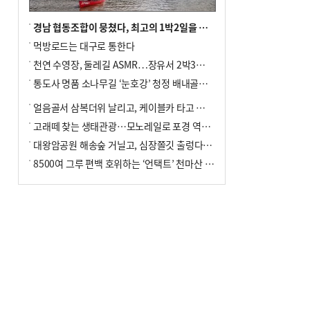
경남 협동조합이 뭉쳤다, 최고의 1박2일을 위해
먹방로드는 대구로 통한다
천연 수영장, 둘레길 ASMR…장유서 2박3일 소확행
통도사 명품 소나무길 ‘눈호강’ 청정 배내골서 더위 싹
얼음골서 삼복더위 날리고, 케이블카 타고 신선놀음
고래떼 찾는 생태관광…모노레일로 포경 역사여행
대왕암공원 해송숲 거닐고, 심장쫄깃 출렁다리 건너봐
8500여 그루 편백 호위하는 ‘언택트’ 천마산 산림욕장