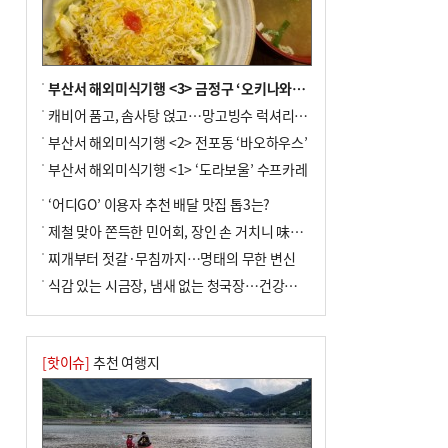
부산서 해외미식기행 <3> 금정구 ‘오키나와키친’
캐비어 품고, 솜사탕 얹고…망고빙수 럭셔리한 진화
부산서 해외미식기행 <2> 전포동 ‘바오하우스’
부산서 해외미식기행 <1> ‘도라보울’ 수프카레
‘어디GO’ 이용자 추천 배달 맛집 톱3는?
제철 맞아 쫀득한 민어회, 장인 손 거치니 味친 한상
찌개부터 젓갈·무침까지…명태의 무한 변신
식감 있는 시금장, 냄새 없는 청국장…건강한 발효 밥상
[핫이슈]
추천 여행지