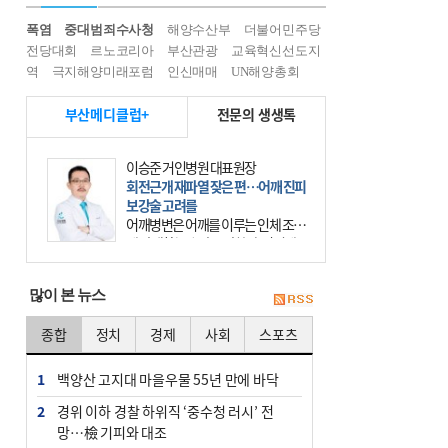
폭염
중대범죄수사청
해양수산부
더불어민주당
전당대회
르노코리아
부산관광
교육혁신선도지
역
극지해양미래포럼
인신매매
UN해양총회
부산메디클럽+
전문의 생생톡
이승준 거인병원 대표원장
회전근개 재파열 잦은 편…어깨 진피
보강술 고려를
어깨병변은 어깨를 이루는 인체 조직
에 발생하는 손상을 말한다. 여기에
는 오십견과 회전근개 증후군, 어깨
의 석회성 힘줄염 등이 있다. 국민건
많이 본 뉴스
강보험에 의하면 어깨병변
종합
정치
경제
사회
스포츠
1
백양산 고지대 마을우물 55년 만에 바닥
2
경위 이하 경찰 하위직 ‘중수청 러시’ 전
망…檢 기피와 대조