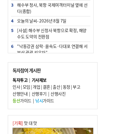
3
해수부 청사, 북항 국제여객터미널 옆에 선
다(종합)
4
오늘의 날씨- 2026년 8월 7일
5
[사설] 해수부 신청사 북항으로 확정, 해양
수도 도약의 전환점
6
“낙동강권 삼락·을숙도·다대포 연결해 서
부산 관광 키우자”
7
부울경 주말부터 비소식…‘극한 폭염’ 한풀
꺾일 듯
독자참여 게시판
8
피란마을 67년 역사인데…전교생 24명 아
독자투고
|
기사제보
미초 통폐합 기로
인사
|
모임
|
개업
|
결혼
|
출산
|
동정
|
부고
9
산행안내
외국인 선원 ‘인신매매 경유지’ 된 부산…
|
산행후기
|
산행사진
우려가 현실로
등산
가이드
|
낚시
가이드
10
수사독점 책임 커진 경찰, 방치사건 해결 부
랴부랴 속도전
[기획]
맛 대 맛