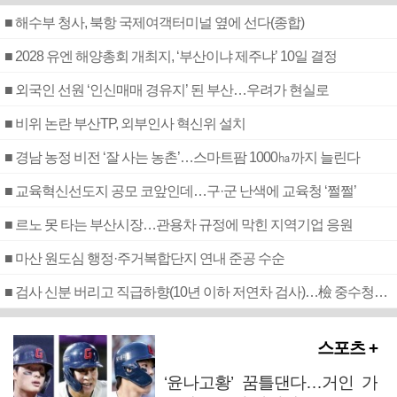
■ 해수부 청사, 북항 국제여객터미널 옆에 선다(종합)
■ 2028 유엔 해양총회 개최지, ‘부산이냐 제주냐’ 10일 결정
■ 외국인 선원 ‘인신매매 경유지’ 된 부산…우려가 현실로
■ 비위 논란 부산TP, 외부인사 혁신위 설치
■ 경남 농정 비전 ‘잘 사는 농촌’…스마트팜 1000㏊까지 늘린다
■ 교육혁신선도지 공모 코앞인데…구·군 난색에 교육청 ‘쩔쩔’
■ 르노 못 타는 부산시장…관용차 규정에 막힌 지역기업 응원
■ 마산 원도심 행정·주거복합단지 연내 준공 수순
■ 검사 신분 버리고 직급하향(10년 이하 저연차 검사)…檢 중수청행 기피
스포츠 +
‘윤나고황’ 꿈틀댄다…거인 가