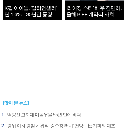
K팝 아이돌, '밀리언셀러'
‘라이징 스타’ 배우 김민하,
단 1.6%…30년간 등장
올해 BIFF 개막식 사회자
1182개팀 전수조사
확정
[많이 본 뉴스]
1
백양산 고지대 마을우물 55년 만에 바닥
2
경위 이하 경찰 하위직 ‘중수청 러시’ 전망…檢 기피와 대조