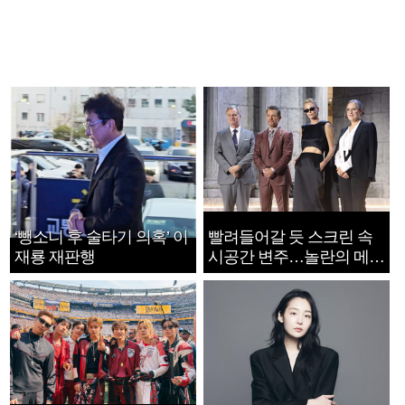
‘뺑소니 후 술타기 의혹’ 이
빨려들어갈 듯 스크린 속
재룡 재판행
시공간 변주…놀란의 메시
지는 ‘전쟁 속죄’