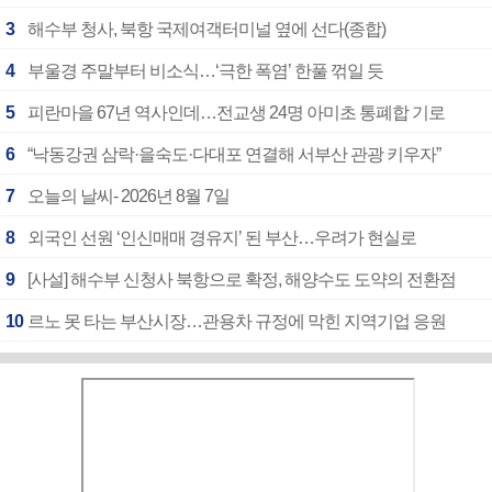
3
해수부 청사, 북항 국제여객터미널 옆에 선다(종합)
4
부울경 주말부터 비소식…‘극한 폭염’ 한풀 꺾일 듯
5
피란마을 67년 역사인데…전교생 24명 아미초 통폐합 기로
6
“낙동강권 삼락·을숙도·다대포 연결해 서부산 관광 키우자”
7
오늘의 날씨- 2026년 8월 7일
8
외국인 선원 ‘인신매매 경유지’ 된 부산…우려가 현실로
9
[사설] 해수부 신청사 북항으로 확정, 해양수도 도약의 전환점
10
르노 못 타는 부산시장…관용차 규정에 막힌 지역기업 응원