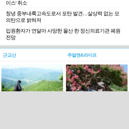
이스' 취소
창녕 중부내륙고속도로서 포탄 발견…살상력 없는 모
의탄으로 밝혀져
입원환자가 연달아 사망한 울산 한 정신의료기관 폐원
전망
근교산
주말엔&라이프
근교산&그너머…상주·문경
폭염보다 더 뜨거워라…100
청화산~시루봉
일을 붉게 불태울 ‘선비정신’
피었네