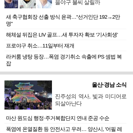
을야구 불씨 살릴까
새 축구협회장 선출 방식 윤곽…“선거인단 192→2만
명”
해체설 뒤집은 LIV 골프…새 투자자 확보 ‘기사회생’
프로야구 취소…11일부터 재개
라커룸 냉탕 등장…폭염 경기취소 속출에 PS 셈법 복
잡
울산·경남 소식
진주성의 역사, 빛과 미디어로
되살아난다
마산 원도심 행정·주거복합단지 연내 준공 수순
폭염에 온열질환 등 안전사고 우려… 양산시, '어필 레