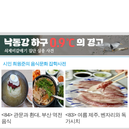
시인 최원준의 음식문화 잡학사전
<84> 관문과 환대, 부산 역전
<83> 여름 제주, 벤자리와 독
음식
가시치