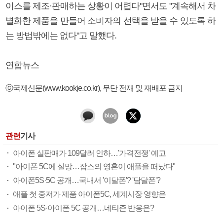
이스를 제조·판매하는 상황이 어렵다"면서도 "계속해서 차
별화한 제품을 만들어 소비자의 선택을 받을 수 있도록 하
는 방법밖에는 없다"고 말했다.
연합뉴스
ⓒ국제신문(www.kookje.co.kr), 무단 전재 및 재배포 금지
관련
기사
아이폰 실판매가 109달러 인하…'가격전쟁' 예고
"아이폰 5C에 실망…잡스의 영혼이 애플을 떠났다"
아이폰5S·5C 공개…국내서 '이달폰'? '담달폰'?
애플 첫 중저가 제품 아이폰5C, 세계시장 영향은
아이폰 5S·아이폰 5C 공개…네티즌 반응은?