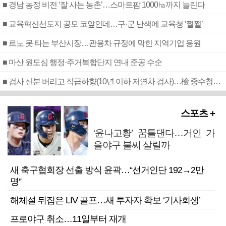
■ 경남 농정 비전 ‘잘 사는 농촌’…스마트팜 1000㏊까지 늘린다
■ 교육혁신선도지 공모 코앞인데…구·군 난색에 교육청 ‘쩔쩔’
■ 르노 못 타는 부산시장…관용차 규정에 막힌 지역기업 응원
■ 마산 원도심 행정·주거복합단지 연내 준공 수순
■ 검사 신분 버리고 직급하향(10년 이하 저연차 검사)…檢 중수청행 기피
스포츠 +
‘윤나고황’ 꿈틀댄다…거인 가
을야구 불씨 살릴까
새 축구협회장 선출 방식 윤곽…“선거인단 192→2만
명”
해체설 뒤집은 LIV 골프…새 투자자 확보 ‘기사회생’
프로야구 취소…11일부터 재개