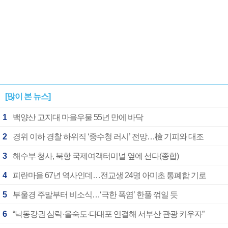
[많이 본 뉴스]
1
백양산 고지대 마을우물 55년 만에 바닥
2
경위 이하 경찰 하위직 ‘중수청 러시’ 전망…檢 기피와 대조
3
해수부 청사, 북항 국제여객터미널 옆에 선다(종합)
4
피란마을 67년 역사인데…전교생 24명 아미초 통폐합 기로
5
부울경 주말부터 비소식…‘극한 폭염’ 한풀 꺾일 듯
6
“낙동강권 삼락·을숙도·다대포 연결해 서부산 관광 키우자”