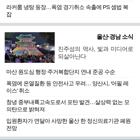
라커룸 냉탕 등장…폭염 경기취소 속출에 PS 셈법 복
잡
울산·경남 소식
진주성의 역사, 빛과 미디어로
되살아난다
마산 원도심 행정·주거복합단지 연내 준공 수순
폭염에 온열질환 등 안전사고 우려… 양산시, '어필 레
이스' 취소
창녕 중부내륙고속도로서 포탄 발견…살상력 없는 모
의탄으로 밝혀져
입원환자가 연달아 사망한 울산 한 정신의료기관 폐원
전망