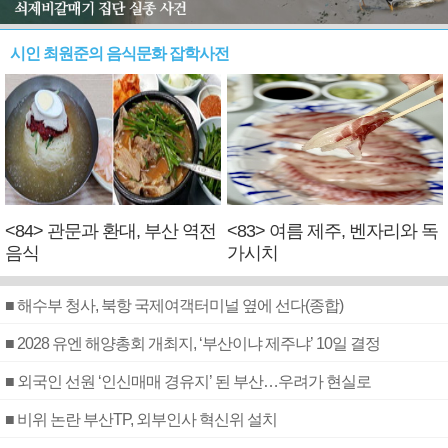
시인 최원준의 음식문화 잡학사전
<84> 관문과 환대, 부산 역전
<83> 여름 제주, 벤자리와 독
음식
가시치
■ 해수부 청사, 북항 국제여객터미널 옆에 선다(종합)
■ 2028 유엔 해양총회 개최지, ‘부산이냐 제주냐’ 10일 결정
■ 외국인 선원 ‘인신매매 경유지’ 된 부산…우려가 현실로
■ 비위 논란 부산TP, 외부인사 혁신위 설치