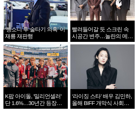
‘뺑소니 후 술타기 의혹’ 이
빨려들어갈 듯 스크린 속
재룡 재판행
시공간 변주…놀란의 메시
지는 ‘전쟁 속죄’
K팝 아이돌, '밀리언셀러'
‘라이징 스타’ 배우 김민하,
단 1.6%…30년간 등장
올해 BIFF 개막식 사회자
1182개팀 전수조사
확정