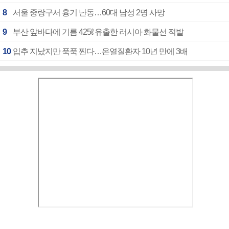
8
서울 중랑구서 흉기 난동…60대 남성 2명 사망
9
부산 앞바다에 기름 425ℓ 유출한 러시아 화물선 적발
10
입추 지났지만 푹푹 찐다…온열질환자 10년 만에 3배