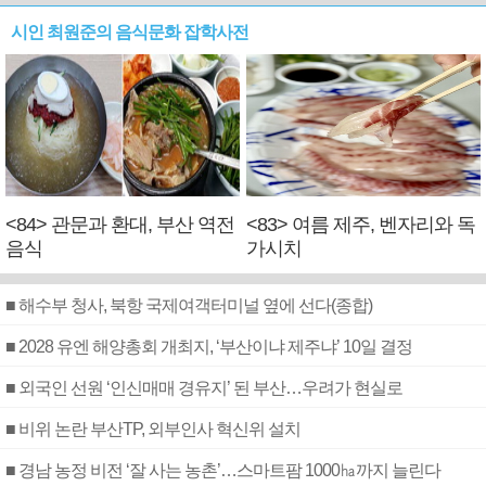
시인 최원준의 음식문화 잡학사전
<84> 관문과 환대, 부산 역전
<83> 여름 제주, 벤자리와 독
음식
가시치
■ 해수부 청사, 북항 국제여객터미널 옆에 선다(종합)
■ 2028 유엔 해양총회 개최지, ‘부산이냐 제주냐’ 10일 결정
■ 외국인 선원 ‘인신매매 경유지’ 된 부산…우려가 현실로
■ 비위 논란 부산TP, 외부인사 혁신위 설치
■ 경남 농정 비전 ‘잘 사는 농촌’…스마트팜 1000㏊까지 늘린다