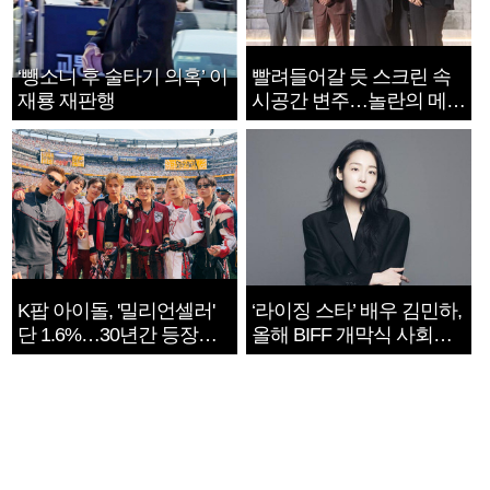
‘뺑소니 후 술타기 의혹’ 이
빨려들어갈 듯 스크린 속
재룡 재판행
시공간 변주…놀란의 메시
지는 ‘전쟁 속죄’
K팝 아이돌, '밀리언셀러'
‘라이징 스타’ 배우 김민하,
단 1.6%…30년간 등장
올해 BIFF 개막식 사회자
1182개팀 전수조사
확정