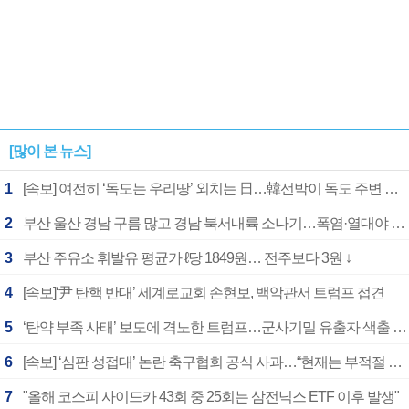
[많이 본 뉴스]
1
[속보] 여전히 ‘독도는 우리땅’ 외치는 日…韓선박이 독도 주변 해양조사 활동하자 반발
2
부산 울산 경남 구름 많고 경남 북서내륙 소나기…폭염·열대야 계속
3
부산 주유소 휘발유 평균가 ℓ당 1849원… 전주보다 3원 ↓
4
[속보]‘尹 탄핵 반대’ 세계로교회 손현보, 백악관서 트럼프 접견
5
‘탄약 부족 사태’ 보도에 격노한 트럼프…군사기밀 유출자 색출 지시
6
[속보] ‘심판 성접대’ 논란 축구협회 공식 사과…“현재는 부적절 행위 없어”
7
"올해 코스피 사이드카 43회 중 25회는 삼전닉스 ETF 이후 발생"