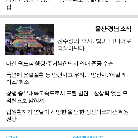
잡
울산·경남 소식
진주성의 역사, 빛과 미디어로
되살아난다
마산 원도심 행정·주거복합단지 연내 준공 수순
폭염에 온열질환 등 안전사고 우려… 양산시, '어필 레
이스' 취소
창녕 중부내륙고속도로서 포탄 발견…살상력 없는 모
의탄으로 밝혀져
입원환자가 연달아 사망한 울산 한 정신의료기관 폐원
전망
근교산
주말엔&라이프