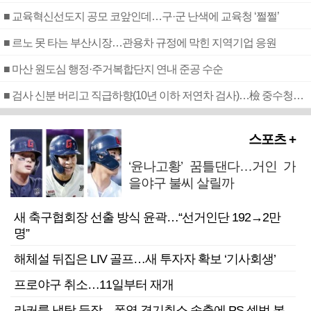
■ 교육혁신선도지 공모 코앞인데…구·군 난색에 교육청 ‘쩔쩔’
■ 르노 못 타는 부산시장…관용차 규정에 막힌 지역기업 응원
■ 마산 원도심 행정·주거복합단지 연내 준공 수순
■ 검사 신분 버리고 직급하향(10년 이하 저연차 검사)…檢 중수청행 기피
스포츠 +
‘윤나고황’ 꿈틀댄다…거인 가
을야구 불씨 살릴까
새 축구협회장 선출 방식 윤곽…“선거인단 192→2만
명”
해체설 뒤집은 LIV 골프…새 투자자 확보 ‘기사회생’
프로야구 취소…11일부터 재개
라커룸 냉탕 등장…폭염 경기취소 속출에 PS 셈법 복