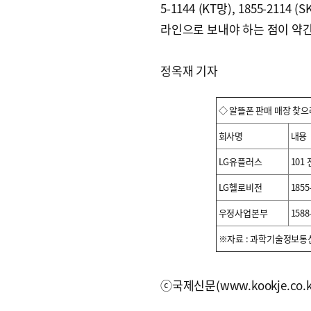
5-1144 (KT망), 1855-2
라인으로 보내야 하는 점이 약간
정옥재 기자
◇ 알뜰폰 판매 매장 찾
회사명
내용
LG유플러스
101
LG헬로비전
185
우정사업본부
158
※자료 : 과학기술정보통
ⓒ국제신문(www.kookje.co.