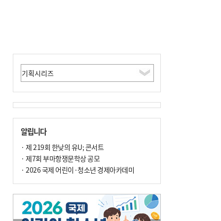
알립니다
· 제 219회 한낮의 유U; 콘서트
· 제7회 부마항쟁문학상 공모
· 2026 국제 어린이·청소년 경제아카데미