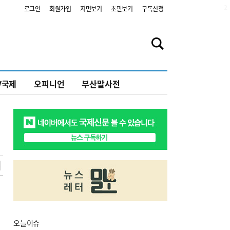
2
로그인
회원가입
지면보기
초판보기
구독신청
V국제
오피니언
부산말사전
오늘
이슈