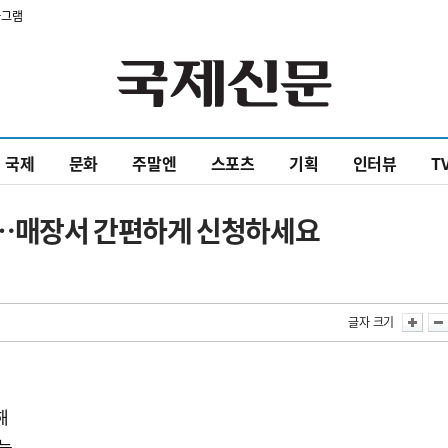
타그램
국제
문화
주말엔
스포츠
기획
인터뷰
T
그만…매장서 간편하게 신청하세요
글자 크기
해
가능