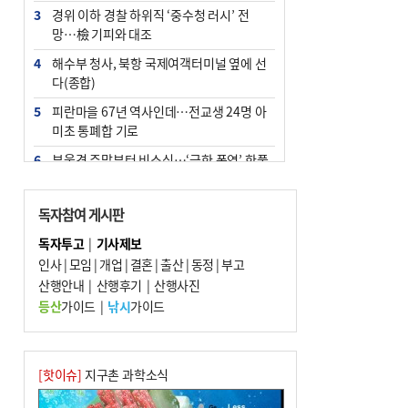
3
경위 이하 경찰 하위직 ‘중수청 러시’ 전
망…檢 기피와 대조
4
해수부 청사, 북항 국제여객터미널 옆에 선
다(종합)
5
피란마을 67년 역사인데…전교생 24명 아
미초 통폐합 기로
6
부울경 주말부터 비소식…‘극한 폭염’ 한풀
꺾일 듯
7
“낙동강권 삼락·을숙도·다대포 연결해 서
독자참여 게시판
부산 관광 키우자”
독자투고
|
기사제보
8
오늘의 날씨- 2026년 8월 7일
인사
|
모임
|
개업
|
결혼
|
출산
|
동정
|
부고
9
산행안내
외국인 선원 ‘인신매매 경유지’ 된 부산…
|
산행후기
|
산행사진
우려가 현실로
등산
가이드
|
낚시
가이드
10
[사설] 해수부 신청사 북항으로 확정, 해양
수도 도약의 전환점
[핫이슈]
지구촌 과학소식