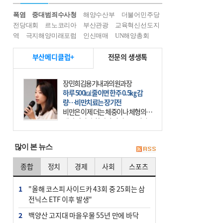
폭염
중대범죄수사청
해양수산부
더불어민주당
전당대회
르노코리아
부산관광
교육혁신선도지
역
극지해양미래포럼
인신매매
UN해양총회
부산메디클럽+
전문의 생생톡
장민희김용기내과의원과장
하루 500㎉ 줄이면 한주 0.5㎏ 감
량…비만치료는 장기전
비만은 이제 더는 체중이나 체형의 문
제가 아니다. 하나의 질병으로 인지
하고 치료와 관리를 해야 한다. 세계
보건기구(WHO)는 이미 1994년 비만
많이 본 뉴스
을 인류의 중요한
종합
정치
경제
사회
스포츠
1
"올해 코스피 사이드카 43회 중 25회는 삼
전닉스 ETF 이후 발생"
2
백양산 고지대 마을우물 55년 만에 바닥