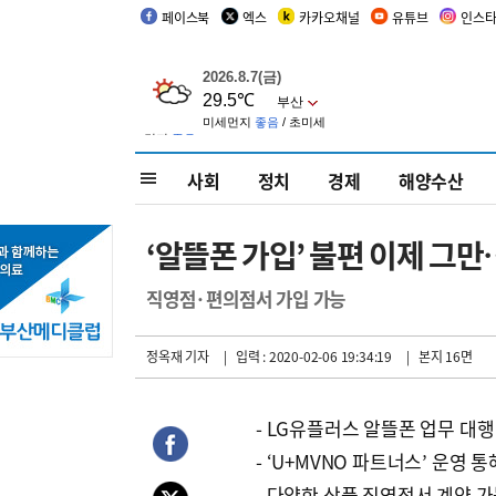
페이스북
엑스
카카오채널
유튜브
인스
사회
정치
경제
해양수산
‘알뜰폰 가입’ 불편 이제 
직영점·편의점서 가입 가능
정옥재 기자
| 입력 : 2020-02-06 19:34:19
| 본지 16면
- LG유플러스 알뜰폰 업무 대행
- ‘U+MVNO 파트너스’ 운영 통
- 다양한 상품 직영점서 계약 