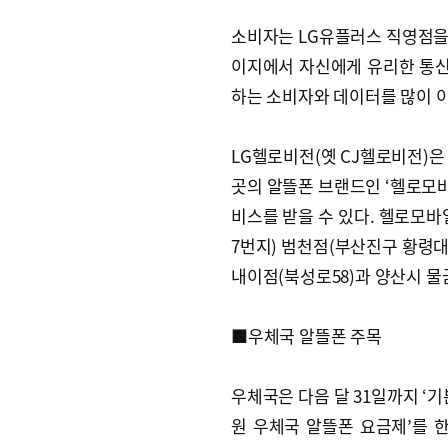
소비자는 LG유플러스 직영점을 
이지에서 자신에게 유리한 통신
하는 소비자와 데이터를 많이 
LG헬로비전(옛 CJ헬로비전)은
곳의 알뜰폰 브랜드인 ‘헬로모바
비스를 받을 수 있다. 헬로모바
7번지) 범천점(부산진구 황령대로
내이점(북성로58)과 양산시 물금
■우체국 알뜰폰 주목
우체국은 다음 달 31일까지 ‘기
원 우체국 알뜰폰 요금제’를 