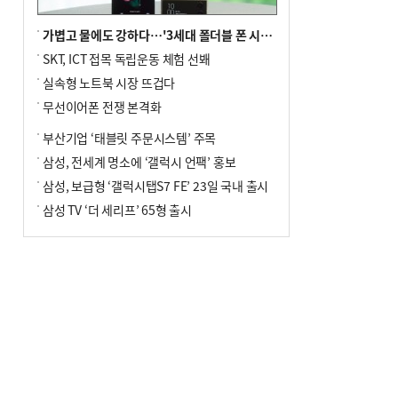
가볍고 물에도 강하다…'3세대 폴더블 폰 시대' 활짝
SKT, ICT 접목 독립운동 체험 선봬
실속형 노트북 시장 뜨겁다
무선이어폰 전쟁 본격화
부산기업 ‘태블릿 주문시스템’ 주목
삼성, 전세계 명소에 ‘갤럭시 언팩’ 홍보
삼성, 보급형 ‘갤럭시탭S7 FE’ 23일 국내 출시
삼성 TV ‘더 세리프’ 65형 출시