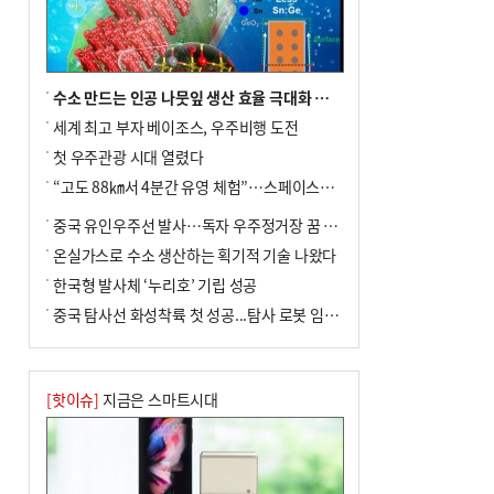
수소 만드는 인공 나뭇잎 생산 효율 극대화 기술 개발
세계 최고 부자 베이조스, 우주비행 도전
첫 우주관광 시대 열렸다
“고도 88㎞서 4분간 유영 체험”…스페이스X(일론 머스크 설립 기업) 9월 궤도비행 도전
중국 유인우주선 발사…독자 우주정거장 꿈 성큼
온실가스로 수소 생산하는 획기적 기술 나왔다
한국형 발사체 ‘누리호’ 기립 성공
중국 탐사선 화성착륙 첫 성공...탐사 로봇 임무 착수
[핫이슈]
지금은 스마트시대