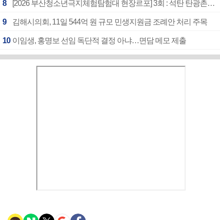
8
[2026 부산청소년극지체험탐험대 현장르포] 3회 : 석탄 탄광촌에서 북극 연구의 중심지로
9
김해시의회, 11일 544억 원 규모 민생지원금 조례안 처리 주목
10
이임생, 홍명보 선임 독단적 결정 아냐…면담 메모 제출