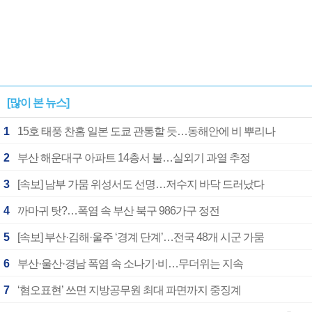
[많이 본 뉴스]
1
15호 태풍 찬홈 일본 도쿄 관통할 듯…동해안에 비 뿌리나
2
부산 해운대구 아파트 14층서 불…실외기 과열 추정
3
[속보] 남부 가뭄 위성서도 선명…저수지 바닥 드러났다
4
까마귀 탓?…폭염 속 부산 북구 986가구 정전
5
[속보] 부산·김해·울주 ‘경계 단계’…전국 48개 시군 가뭄
6
부산·울산·경남 폭염 속 소나기·비…무더위는 지속
7
‘혐오표현’ 쓰면 지방공무원 최대 파면까지 중징계