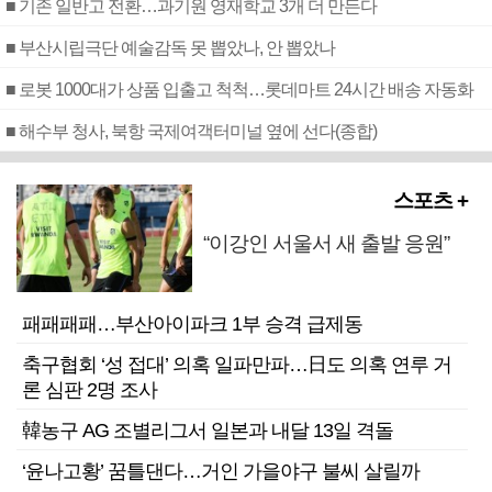
■ 기존 일반고 전환…과기원 영재학교 3개 더 만든다
■ 부산시립극단 예술감독 못 뽑았나, 안 뽑았나
■ 로봇 1000대가 상품 입출고 척척…롯데마트 24시간 배송 자동화
■ 해수부 청사, 북항 국제여객터미널 옆에 선다(종합)
스포츠 +
“이강인 서울서 새 출발 응원”
패패패패…부산아이파크 1부 승격 급제동
축구협회 ‘성 접대’ 의혹 일파만파…日도 의혹 연루 거
론 심판 2명 조사
韓농구 AG 조별리그서 일본과 내달 13일 격돌
‘윤나고황’ 꿈틀댄다…거인 가을야구 불씨 살릴까