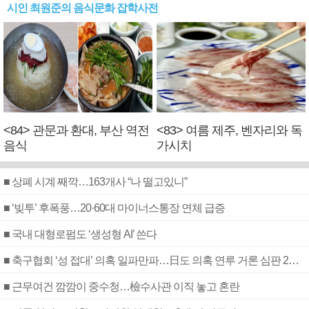
시인 최원준의 음식문화 잡학사전
<84> 관문과 환대, 부산 역전
<83> 여름 제주, 벤자리와 독
음식
가시치
■ 상폐 시계 째깍…163개사 “나 떨고있니”
■ ‘빚투’ 후폭풍…20·60대 마이너스통장 연체 급증
■ 국내 대형로펌도 ‘생성형 AI’ 쓴다
■ 축구협회 ‘성 접대’ 의혹 일파만파…日도 의혹 연루 거론 심판 2명 조사
■ 근무여건 깜깜이 중수청…檢수사관 이직 놓고 혼란