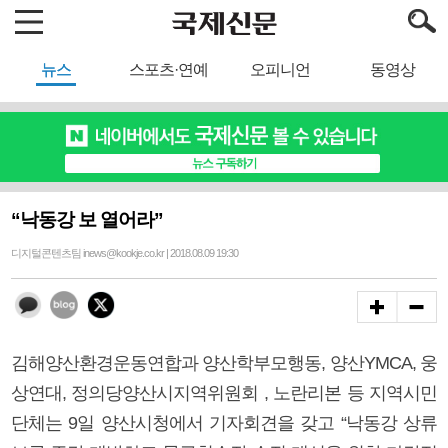
뉴스
스포츠·연예
오피니언
동영상
“낙동강 보 열어라”
디지털콘텐츠팀 inews@kookje.co.kr | 2018.08.09 19:30
김해양산환경운동연합과 양산학부모행동, 양산YMCA, 웅
상연대, 정의당양산시지역위원회 , 노란리본 등 지역시민
단체는 9일 양산시청에서 기자회견을 갖고 “낙동강 상류