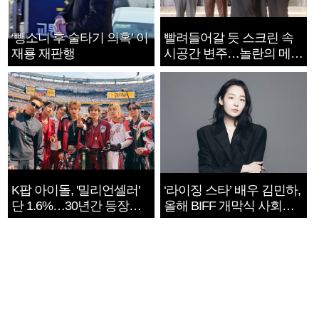
‘뺑소니 후 술타기 의혹’ 이
빨려들어갈 듯 스크린 속
재룡 재판행
시공간 변주…놀란의 메시
지는 ‘전쟁 속죄’
K팝 아이돌, '밀리언셀러'
‘라이징 스타’ 배우 김민하,
단 1.6%…30년간 등장
올해 BIFF 개막식 사회자
1182개팀 전수조사
확정