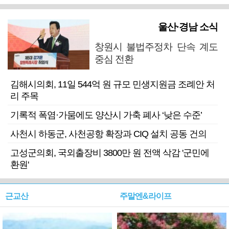
울산·경남 소식
창원시 불법주정차 단속 계도
중심 전환
김해시의회, 11일 544억 원 규모 민생지원금 조례안 처
리 주목
기록적 폭염·가뭄에도 양산시 가축 폐사 ‘낮은 수준’
사천시 하동군, 사천공항 확장과 CIQ 설치 공동 건의
고성군의회, 국외출장비 3800만 원 전액 삭감 '군민에
환원'
근교산
주말엔&라이프