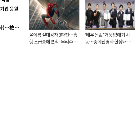
역기업 응원
■ 검사 신분 버리고 직급하향(10년 이하 저연차 검사)…檢 중수청행 기피
올여름 절대강자 3파전…흥
‘배우 몸값’ 거품 없애기 시
행 조급증에 변칙·무리수 마
동…중예산영화 한정돼 실
케팅도
효성 의문도