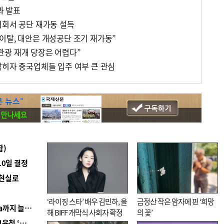
과 발표
의회서 공단 재가동 설득
이탈, 대안은 개성공단 조기 재가동”
관광 재개 당장은 어렵다”
밝히자 중국업체들 입주 여부 큰 관심
합)
10일 결정
 현실로
‘라이징 스타’ 배우 김민하, 올
금정산 작은 암자에 핀 ‘희망
■ 경남 농정 비전 ‘잘 사는 농촌’…스마트팜 1000㏊까지 늘린다
해 BIFF 개막식 사회자 확정
의 꽃’
■ 교육혁신선도지 공모 코앞인데…구·군 난색에 교육청 ‘쩔쩔’