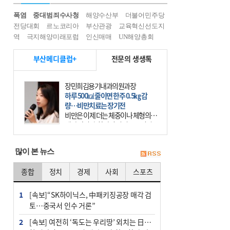
폭염
중대범죄수사청
해양수산부
더불어민주당
전당대회
르노코리아
부산관광
교육혁신선도지
역
극지해양미래포럼
인신매매
UN해양총회
부산메디클럽+
전문의 생생톡
장민희김용기내과의원과장
하루 500㎉ 줄이면 한주 0.5㎏ 감
량…비만치료는 장기전
비만은 이제 더는 체중이나 체형의 문
제가 아니다. 하나의 질병으로 인지
하고 치료와 관리를 해야 한다. 세계
보건기구(WHO)는 이미 1994년 비만
많이 본 뉴스
을 인류의 중요한
종합
정치
경제
사회
스포츠
1
[속보]“SK하이닉스, 中패키징공장 매각 검
토…중국서 인수 거론”
2
[속보] 여전히 ‘독도는 우리땅’ 외치는 日…