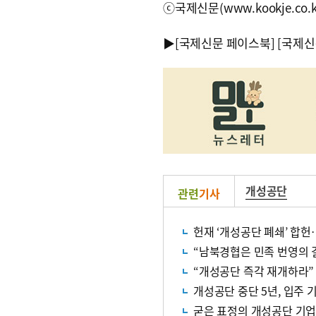
ⓒ국제신문(www.kookje.co.
▶
[국제신문 페이스북]
[국제신
개성공단
관련
기사
헌재 ‘개성공단 폐쇄’ 합
“남북경협은 민족 번영의 
“개성공단 즉각 재개하라”
개성공단 중단 5년, 입주 
굳은 표정의 개성공단 기