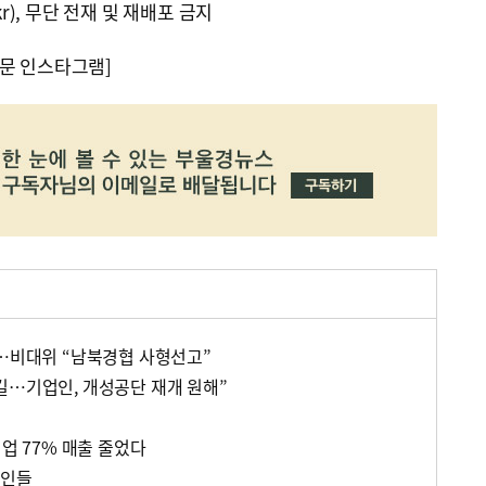
kr), 무단 전재 및 재배포 금지
문 인스타그램]
헌…비대위 “남북경협 사형선고”
길…기업인, 개성공단 재개 원해”
기업 77% 매출 줄었다
업인들