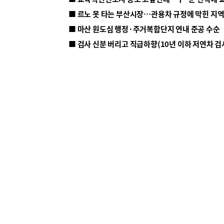
■ 르노 못 타는 부산시장…관용차 규정에 막힌 지
■ 마산 원도심 행정·주거복합단지 연내 준공 수순