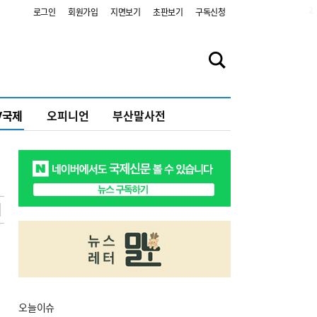
2
로그인
회원가입
지면보기
초판보기
구독신청
V국제
오피니언
부산말사전
오늘
이슈