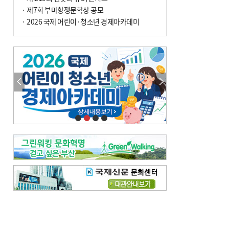
전닉스 ETF 이후 발생"
· 제7회 부마항쟁문학상 공모
· 2026 국제 어린이·청소년 경제아카데미