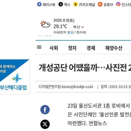
페이스북
엑스
카카오채널
유튜브
인스
사회
정치
경제
해양수산
개성공단 어땠을까…사진전 
디지털콘텐츠팀 inews@kookje.co.kr
| 입력 : 2019-10-23 1
23일 울산도서관 1층 로비에서
은 시민단체인 ‘울산언론 발전
마련했다. 연합뉴스