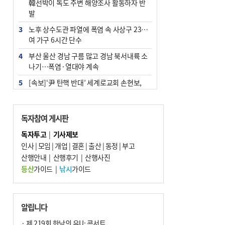
韓선박이 독도 주변 해양조사 활동하자 반
발
3
노후 상수도관 파열에 폭염 속 사상구 2300
여 가구 6시간 단수
4
부산 울산 경남 구름 많고 경남 북서내륙 소
나기…폭염·열대야 계속
5
[속보]‘尹 탄핵 반대’ 세계로교회 손현보,
백악관서 트럼프 접견
6
‘탄약 부족 사태’ 보도에 격노한 트럼프…
독자참여 게시판
군사기밀 유출자 색출 지시
독자투고
|
기사제보
7
부산 주유소 휘발유 평균가 ℓ당 1849원…
인사
|
모임
|
개업
|
결혼
|
출산
|
동정
|
부고
전주보다 3원 ↓
산행안내
|
산행후기
|
산행사진
8
[속보] ‘심판 성접대’ 논란 축구협회 공식 사
등산
가이드
|
낚시
가이드
과…“현재는 부적절 행위 없어”
9
서울 중랑구서 흉기 난동…60대 남성 2명
사망
알립니다
10
"올해 코스피 사이드카 43회 중 25회는 삼
· 제 219회 한낮의 유U; 콘서트