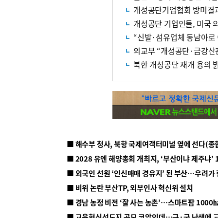
개성공단기업협회 방미결
개성공단 기업인들, 미국 
“신발·섬유업체 동남아로 
외교부 “개성공단·금강산
북한 개성공단 재개 용의 
■ 해수부 청사, 북항 국제여객터미널 옆에 선다(종
■ 2028 유엔 해양총회 개최지, ‘부산이냐 제주냐’ 
■ 외국인 선원 ‘인신매매 경유지’ 된 부산…우려가
■ 비위 논란 부산TP, 외부인사 혁신위 설치