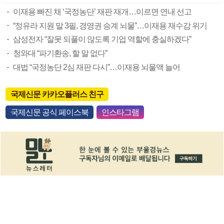
이재용 빠진 채 ‘국정농단’ 재판 재개…이르면 연내 선고
“정유라 지원 말 3필, 경영권 승계 뇌물”…이재용 재수감 위기
삼성전자 “잘못 되풀이 않도록 기업 역할에 충실하겠다”
청와대 “파기환송, 할 말 없다”
대법 “국정농단 2심 재판 다시”…이재용 뇌물액 늘어
국제신문 카카오플러스 친구
국제신문 공식 페이스북
인스타그램