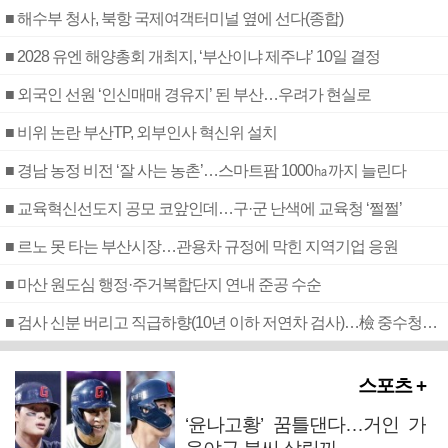
■ 해수부 청사, 북항 국제여객터미널 옆에 선다(종합)
■ 2028 유엔 해양총회 개최지, ‘부산이냐 제주냐’ 10일 결정
■ 외국인 선원 ‘인신매매 경유지’ 된 부산…우려가 현실로
■ 비위 논란 부산TP, 외부인사 혁신위 설치
■ 경남 농정 비전 ‘잘 사는 농촌’…스마트팜 1000㏊까지 늘린다
■ 교육혁신선도지 공모 코앞인데…구·군 난색에 교육청 ‘쩔쩔’
■ 르노 못 타는 부산시장…관용차 규정에 막힌 지역기업 응원
■ 마산 원도심 행정·주거복합단지 연내 준공 수순
■ 검사 신분 버리고 직급하향(10년 이하 저연차 검사)…檢 중수청행 기피
스포츠 +
‘윤나고황’ 꿈틀댄다…거인 가