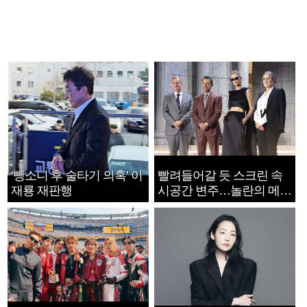
‘뺑소니 후 술타기 의혹’ 이
빨려들어갈 듯 스크린 속
재룡 재판행
시공간 변주…놀란의 메시
지는 ‘전쟁 속죄’