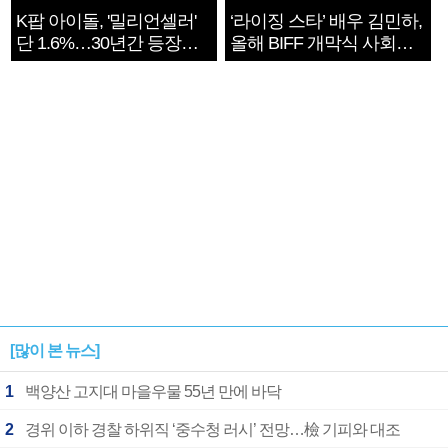
K팝 아이돌, '밀리언셀러'
‘라이징 스타’ 배우 김민하,
단 1.6%…30년간 등장
올해 BIFF 개막식 사회자
1182개팀 전수조사
확정
[많이 본 뉴스]
1
백양산 고지대 마을우물 55년 만에 바닥
2
경위 이하 경찰 하위직 ‘중수청 러시’ 전망…檢 기피와 대조