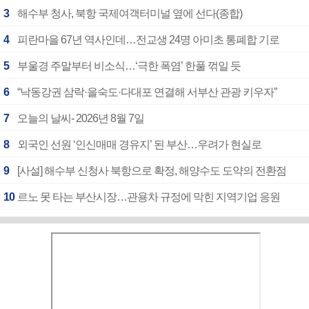
3
해수부 청사, 북항 국제여객터미널 옆에 선다(종합)
4
피란마을 67년 역사인데…전교생 24명 아미초 통폐합 기로
5
부울경 주말부터 비소식…‘극한 폭염’ 한풀 꺾일 듯
6
“낙동강권 삼락·을숙도·다대포 연결해 서부산 관광 키우자”
7
오늘의 날씨- 2026년 8월 7일
8
외국인 선원 ‘인신매매 경유지’ 된 부산…우려가 현실로
9
[사설] 해수부 신청사 북항으로 확정, 해양수도 도약의 전환점
10
르노 못 타는 부산시장…관용차 규정에 막힌 지역기업 응원