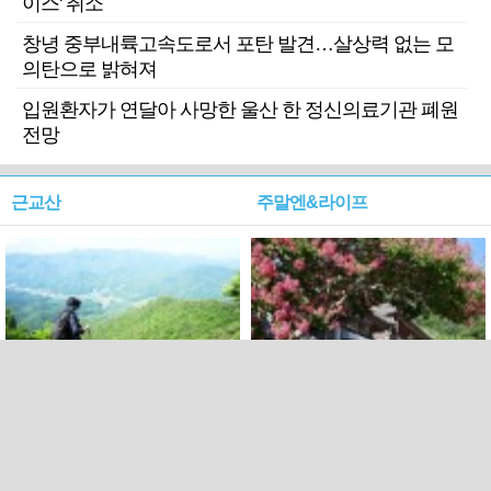
이스' 취소
창녕 중부내륙고속도로서 포탄 발견…살상력 없는 모
의탄으로 밝혀져
입원환자가 연달아 사망한 울산 한 정신의료기관 폐원
전망
근교산
주말엔&라이프
근교산&그너머…상주·문경
폭염보다 더 뜨거워라…100
청화산~시루봉
일을 붉게 불태울 ‘선비정신’
피었네