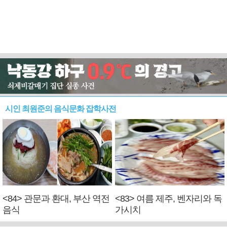
시인 최원준의 음식문화 잡학사전
<84> 관문과 환대, 부산 역전
<83> 여름 제주, 벤자리와 독
음식
가시치