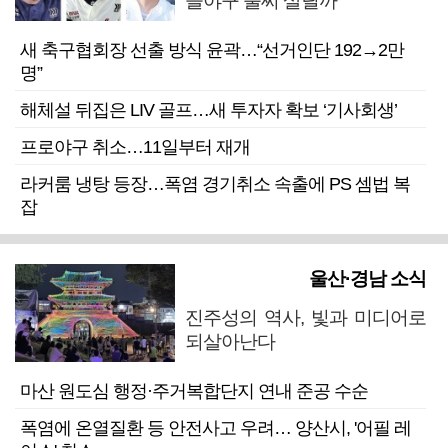
을야구 불씨 살릴까
새 축구협회장 선출 방식 윤곽…“선거인단 192→2만
명”
해체설 뒤집은 LIV 골프…새 투자자 확보 ‘기사회생’
프로야구 취소…11일부터 재개
라커룸 냉탕 등장…폭염 경기취소 속출에 PS 셈법 복
잡
울산·경남 소식
진주성의 역사, 빛과 미디어로
되살아난다
마산 원도심 행정·주거복합단지 연내 준공 수순
폭염에 온열질환 등 안전사고 우려… 양산시, '어필 레