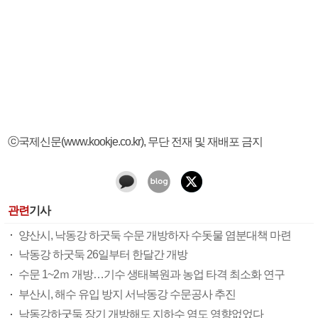
ⓒ국제신문(www.kookje.co.kr), 무단 전재 및 재배포 금지
관련
기사
양산시, 낙동강 하굿둑 수문 개방하자 수돗물 염분대책 마련
낙동강 하굿둑 26일부터 한달간 개방
수문 1~2ｍ 개방…기수 생태복원과 농업 타격 최소화 연구
부산시, 해수 유입 방지 서낙동강 수문공사 추진
낙동강하굿둑 장기 개방해도 지하수 염도 영향없었다