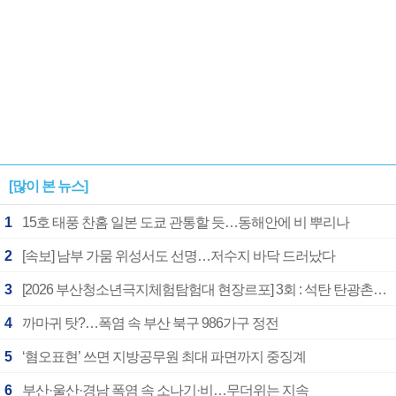
[많이 본 뉴스]
1
15호 태풍 찬홈 일본 도쿄 관통할 듯…동해안에 비 뿌리나
2
[속보] 남부 가뭄 위성서도 선명…저수지 바닥 드러났다
3
[2026 부산청소년극지체험탐험대 현장르포] 3회 : 석탄 탄광촌에서 북극 연구의 중심지로
4
까마귀 탓?…폭염 속 부산 북구 986가구 정전
5
‘혐오표현’ 쓰면 지방공무원 최대 파면까지 중징계
6
부산·울산·경남 폭염 속 소나기·비…무더위는 지속