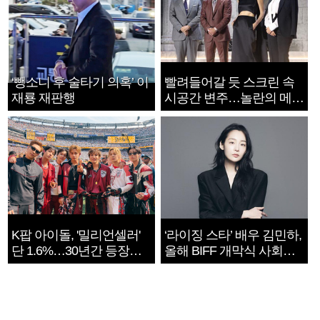
‘뺑소니 후 술타기 의혹’ 이
빨려들어갈 듯 스크린 속
재룡 재판행
시공간 변주…놀란의 메시
지는 ‘전쟁 속죄’
K팝 아이돌, '밀리언셀러'
‘라이징 스타’ 배우 김민하,
단 1.6%…30년간 등장
올해 BIFF 개막식 사회자
1182개팀 전수조사
확정