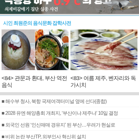
시인 최원준의 음식문화 잡학사전
<84> 관문과 환대, 부산 역전
<83> 여름 제주, 벤자리와 독
음식
가시치
■ 해수부 청사, 북항 국제여객터미널 옆에 선다(종합)
■ 2028 유엔 해양총회 개최지, ‘부산이냐 제주냐’ 10일 결정
■ 외국인 선원 ‘인신매매 경유지’ 된 부산…우려가 현실로
■ 비위 논란 부산TP, 외부인사 혁신위 설치