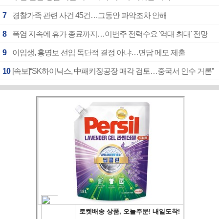
7
경찰가족 관련 사건 45건…그동안 파악조차 안해
8
폭염 지속에 휴가 종료까지…이번주 전력수요 '역대 최대' 전망
9
이임생, 홍명보 선임 독단적 결정 아냐…면담 메모 제출
10
[속보]“SK하이닉스, 中패키징공장 매각 검토…중국서 인수 거론”