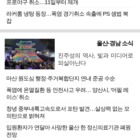
프로야구 취소…11일부터 재개
라커룸 냉탕 등장…폭염 경기취소 속출에 PS 셈법 복
잡
울산·경남 소식
진주성의 역사, 빛과 미디어로
되살아난다
마산 원도심 행정·주거복합단지 연내 준공 수순
폭염에 온열질환 등 안전사고 우려… 양산시, '어필 레
이스' 취소
창녕 중부내륙고속도로서 포탄 발견…살상력 없는 모
의탄으로 밝혀져
입원환자가 연달아 사망한 울산 한 정신의료기관 폐원
전망