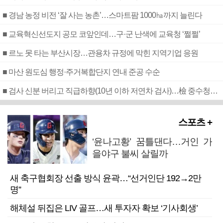
■ 경남 농정 비전 ‘잘 사는 농촌’…스마트팜 1000㏊까지 늘린다
■ 교육혁신선도지 공모 코앞인데…구·군 난색에 교육청 ‘쩔쩔’
■ 르노 못 타는 부산시장…관용차 규정에 막힌 지역기업 응원
■ 마산 원도심 행정·주거복합단지 연내 준공 수순
■ 검사 신분 버리고 직급하향(10년 이하 저연차 검사)…檢 중수청행 기피
스포츠 +
‘윤나고황’ 꿈틀댄다…거인 가
을야구 불씨 살릴까
새 축구협회장 선출 방식 윤곽…“선거인단 192→2만
명”
해체설 뒤집은 LIV 골프…새 투자자 확보 ‘기사회생’