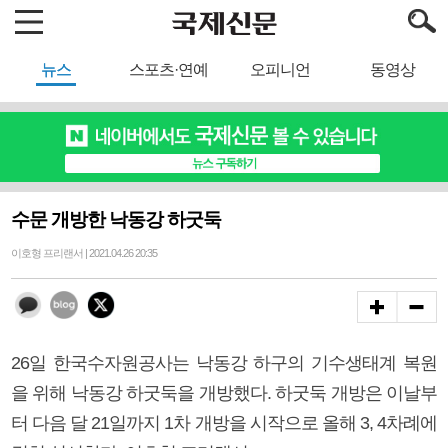
뉴스
스포츠·연예
오피니언
동영상
수문 개방한 낙동강 하굿둑
이호형 프리랜서 | 2021.04.26 20:35
26일 한국수자원공사는 낙동강 하구의 기수생태계 복원
을 위해 낙동강 하굿둑을 개방했다. 하굿둑 개방은 이날부
터 다음 달 21일까지 1차 개방을 시작으로 올해 3, 4차례에