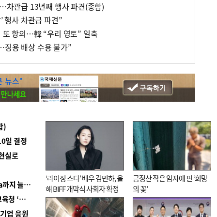
발…차관급 13년째 행사 파견(종합)
’ 행사 차관급 파견”
 또 항의…韓 “우리 영토” 일축
…징용 배상 수용 불가”
합)
10일 결정
 현실로
‘라이징 스타’ 배우 김민하, 올
금정산 작은 암자에 핀 ‘희망
■ 경남 농정 비전 ‘잘 사는 농촌’…스마트팜 1000㏊까지 늘린다
해 BIFF 개막식 사회자 확정
의 꽃’
■ 교육혁신선도지 공모 코앞인데…구·군 난색에 교육청 ‘쩔쩔’
역기업 응원