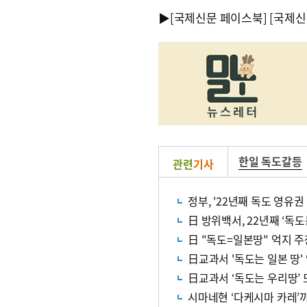
▶
[국제신문 페이스북]
[국제신
한일 독도갈등
관련
기사
정부, '22년째 독도 영유
日 방위백서, 22년째 ‘독
日 "독도=일본땅" 억지 
日교과서 '독도는 일본 땅'
日교과서 ‘독도는 우리땅’ 
시마네현 ‘다케시마 카레’