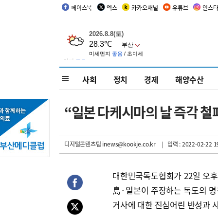
페이스북
엑스
카카오채널
유튜브
인스
사회
정치
경제
해양수산
“일본 다케시마의 날 즉각 철
디지털콘텐츠팀 inews@kookje.co.kr
| 입력 : 2022-02-22 1
대한민국독도협회가 22일 오후
島·일본이 주장하는 독도의 명칭
거사에 대한 진심어린 반성과 