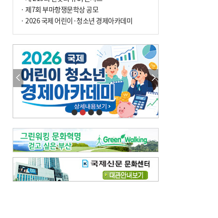
전닉스 ETF 이후 발생"
· 제7회 부마항쟁문학상 공모
· 2026 국제 어린이·청소년 경제아카데미