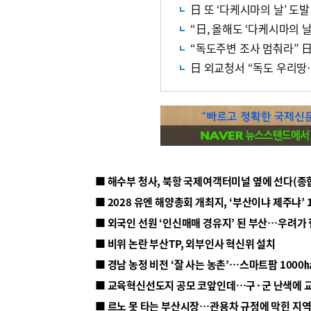
日 또 ‘다케시마의 날’ 도
“日, 올해도 ‘다케시마의 날
“독도주변 조사 멈춰라” 日
日 외교청서 “독도 우리땅
■ 해수부 청사, 북항 국제여객터미널 옆에 선다(종
■ 2028 유엔 해양총회 개최지, ‘부산이냐 제주냐’ 
■ 외국인 선원 ‘인신매매 경유지’ 된 부산…우려가
■ 비위 논란 부산TP, 외부인사 혁신위 설치
■ 르노 못 타는 부산시장…관용차 규정에 막힌 지