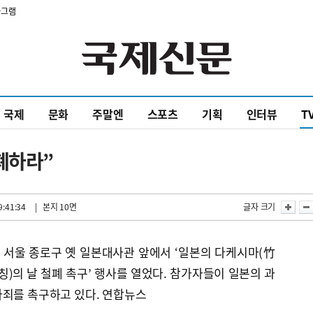
타그램
국제
문화
주말엔
스포츠
기획
인터뷰
T
폐하라”
9:41:34
| 본지 10면
글자 크기
 서울 종로구 옛 일본대사관 앞에서 ‘일본의 다케시마(竹
)의 날 철폐 촉구’ 행사를 열었다. 참가자들이 일본의 과
사죄를 촉구하고 있다. 연합뉴스