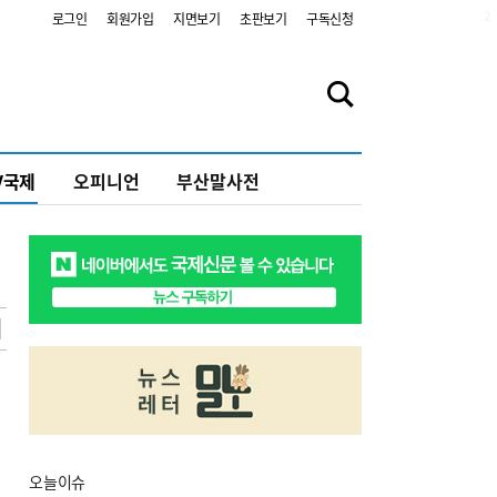
2
로그인
회원가입
지면보기
초판보기
구독신청
V국제
오피니언
부산말사전
오늘
이슈