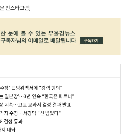
문 인스타그램]
권 주장' 日방위백서에 "강력 항의"
도는 일본땅’…3년 연속 “한국은 파트너”
주장 지속…고교 교과서 검정 결과 발표
 억지 주장…서경덕 "선 넘었다"
또 검정 통과
까지 내놔