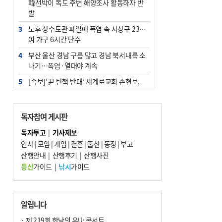
韓선박이 독도 주변 해양조사 활동하자 반
발
3
노후 상수도관 파열에 폭염 속 사상구 2300
여 가구 6시간 단수
4
부산 울산 경남 구름 많고 경남 북서내륙 소
나기…폭염·열대야 계속
5
[속보]‘尹 탄핵 반대’ 세계로교회 손현보,
백악관서 트럼프 접견
6
‘탄약 부족 사태’ 보도에 격노한 트럼프…
독자참여 게시판
군사기밀 유출자 색출 지시
독자투고
|
기사제보
7
부산 주유소 휘발유 평균가 ℓ당 1849원…
인사
|
모임
|
개업
|
결혼
|
출산
|
동정
|
부고
전주보다 3원 ↓
산행안내
|
산행후기
|
산행사진
8
[속보] ‘심판 성접대’ 논란 축구협회 공식 사
등산
가이드
|
낚시
가이드
과…“현재는 부적절 행위 없어”
9
서울 중랑구서 흉기 난동…60대 남성 2명
사망
알립니다
10
"올해 코스피 사이드카 43회 중 25회는 삼
· 제 219회 한낮의 유U; 콘서트