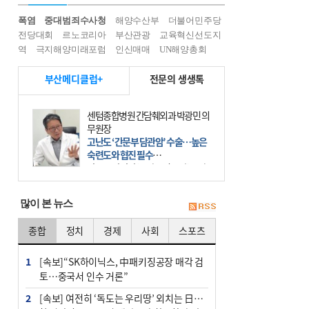
폭염
중대범죄수사청
해양수산부
더불어민주당
전당대회
르노코리아
부산관광
교육혁신선도지
역
극지해양미래포럼
인신매매
UN해양총회
부산메디클럽+
전문의 생생톡
센텀종합병원 간담췌외과 박광민 의
무원장
고난도 ‘간문부 담관암’ 수술…높은
숙련도와 협진 필수
간문부 담관암(클라츠킨 종양)은 좌
우 간에서 나오는, 담관(담즙 배출 경
로)이 합쳐지는 부위인 ‘간문부(肝門
많이 본 뉴스
部)’에 생기는 악성 종양이다. 간동맥
문맥 림프절 담
종합
정치
경제
사회
스포츠
1
[속보]“SK하이닉스, 中패키징공장 매각 검
토…중국서 인수 거론”
2
[속보] 여전히 ‘독도는 우리땅’ 외치는 日…