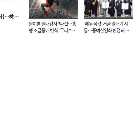
■ 검사 신분 버리고 직급하향(10년 이하 저연차 검사)…檢 중수청행 기피
올여름 절대강자 3파전…흥
‘배우 몸값’ 거품 없애기 시
행 조급증에 변칙·무리수 마
동…중예산영화 한정돼 실
케팅도
효성 의문도