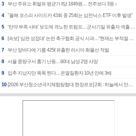
3
부산 주유소 휘발유 평균가 ℓ당 1849원… 전주보다 3원 ↓
4
"올해 코스피 사이드카 43회 중 25회는 삼전닉스 ETF 이후 발생"
5
‘탄약 부족 사태’ 보도에 격노한 트럼프…군사기밀 유출자 색출 지시
6
[속보] ‘심판 성접대’ 논란 축구협회 공식 사과…“현재는 부적절 행위 없어”
7
부산 앞바다에 기름 425ℓ 유출한 러시아 화물선 적발
8
서울 중랑구서 흉기 난동…60대 남성 2명 사망
9
입추 지났지만 푹푹 찐다…온열질환자 10년 만에 3배
10
[2026 부산청소년극지체험탐험대 현장르포] 2회 : 하늘에서 만난 얼음의 나라