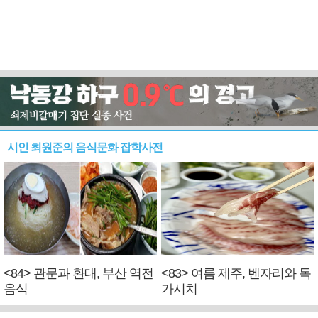
시인 최원준의 음식문화 잡학사전
<84> 관문과 환대, 부산 역전
<83> 여름 제주, 벤자리와 독
음식
가시치