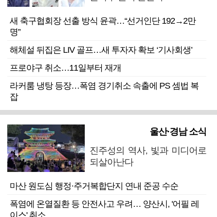
새 축구협회장 선출 방식 윤곽…“선거인단 192→2만
명”
해체설 뒤집은 LIV 골프…새 투자자 확보 ‘기사회생’
프로야구 취소…11일부터 재개
라커룸 냉탕 등장…폭염 경기취소 속출에 PS 셈법 복
잡
울산·경남 소식
진주성의 역사, 빛과 미디어로
되살아난다
마산 원도심 행정·주거복합단지 연내 준공 수순
폭염에 온열질환 등 안전사고 우려… 양산시, '어필 레
이스' 취소