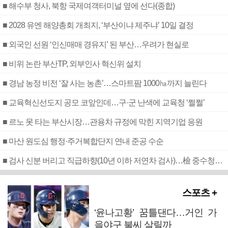
■ 해수부 청사, 북항 국제여객터미널 옆에 선다(종합)
■ 2028 유엔 해양총회 개최지, ‘부산이냐 제주냐’ 10일 결정
■ 외국인 선원 ‘인신매매 경유지’ 된 부산…우려가 현실로
■ 비위 논란 부산TP, 외부인사 혁신위 설치
■ 경남 농정 비전 ‘잘 사는 농촌’…스마트팜 1000㏊까지 늘린다
■ 교육혁신선도지 공모 코앞인데…구·군 난색에 교육청 ‘쩔쩔’
■ 르노 못 타는 부산시장…관용차 규정에 막힌 지역기업 응원
■ 마산 원도심 행정·주거복합단지 연내 준공 수순
■ 검사 신분 버리고 직급하향(10년 이하 저연차 검사)…檢 중수청행 기피
스포츠 +
‘윤나고황’ 꿈틀댄다…거인 가
을야구 불씨 살릴까