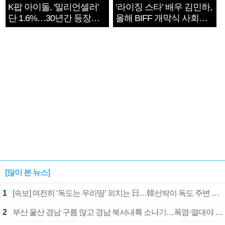
K팝 아이돌, '밀리언셀러'
‘라이징 스타’ 배우 김민하,
단 1.6%…30년간 등장
올해 BIFF 개막식 사회자
1182개팀 전수조사
확정
[많이 본 뉴스]
1
[속보] 여전히 ‘독도는 우리땅’ 외치는 日…韓선박이 독도 주변 해양조사 활동하자 반발
2
부산 울산 경남 구름 많고 경남 북서내륙 소나기…폭염·열대야 계속