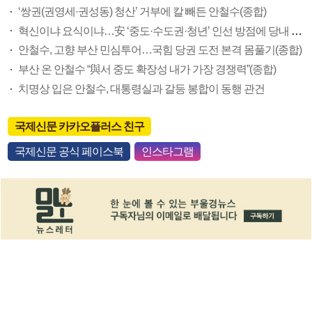
‘쌍권(권영세·권성동) 청산’ 거부에 칼 빼든 안철수(종합)
혁신이냐 요식이냐…安 ‘중도·수도권·청년’ 인선 방점에 당내 압박
안철수, 고향 부산 민심투어…국힘 당권 도전 본격 몸풀기(종합)
부산 온 안철수 “與서 중도 확장성 내가 가장 경쟁력”(종합)
치명상 입은 안철수, 대통령실과 갈등 봉합이 동행 관건
국제신문 카카오플러스 친구
국제신문 공식 페이스북
인스타그램