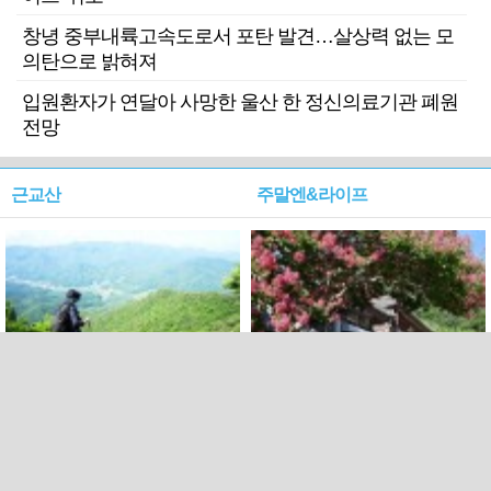
창녕 중부내륙고속도로서 포탄 발견…살상력 없는 모
의탄으로 밝혀져
입원환자가 연달아 사망한 울산 한 정신의료기관 폐원
전망
근교산
주말엔&라이프
근교산&그너머…상주·문경
폭염보다 더 뜨거워라…100
청화산~시루봉
일을 붉게 불태울 ‘선비정신’
피었네