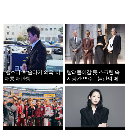
‘뺑소니 후 술타기 의혹’ 이
빨려들어갈 듯 스크린 속
재룡 재판행
시공간 변주…놀란의 메시
지는 ‘전쟁 속죄’