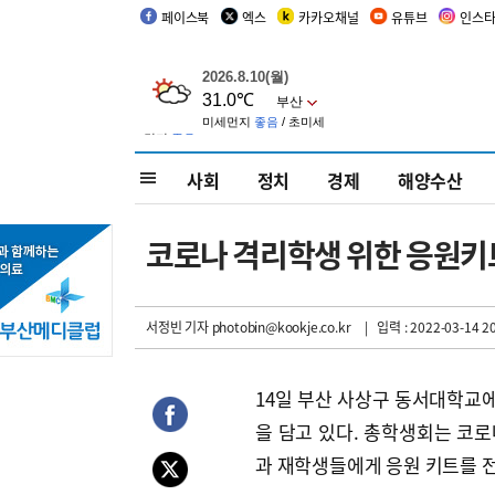
페이스북
엑스
카카오채널
유튜브
인스
사회
정치
경제
해양수산
코로나 격리학생 위한 응원키
서정빈 기자
photobin@kookje.co.kr
| 입력 : 2022-03-14 20
14일 부산 사상구 동서대학교에
을 담고 있다. 총학생회는 코
과 재학생들에게 응원 키트를 