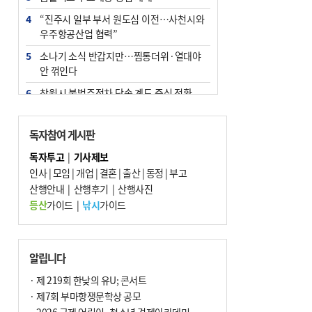
4
“진주시 일부 부서 원도심 이전…사천시와
우주항공산업 협력”
5
소나기 소식 반갑지만…찜통더위·열대야
안 꺾인다
6
창원시 불법주정차 단속 계도 중심 전환
7
엘시티 ‘사무장병원’ 일당 기소…명의 빌려
준 의사는 구속
독자참여 게시판
8
인신매매 탈출하다 다친 외국인, 치료비 폭
독자투고
|
기사제보
탄까지 맞을뻔
인사
|
모임
|
개업
|
결혼
|
출산
|
동정
|
부고
9
산행안내
신고 없이 홍보·모집…민간임대조합 피해
|
산행후기
|
산행사진
주의보
등산
가이드
|
낚시
가이드
10
[와이라노]‘공공기관 지방이전’ 효과 있었
나 살펴보니
알립니다
· 제 219회 한낮의 유U; 콘서트
· 제7회 부마항쟁문학상 공모