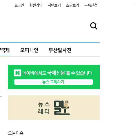
2
로그인
회원가입
지면보기
초판보기
구독신청
V국제
오피니언
부산말사전
오늘
이슈