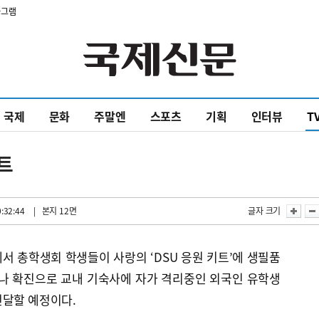
타그램
국제
문화
주말엔
스포츠
기획
인터뷰
T
트
:32:44
| 본지 12면
글자 크기
서 총학생회 학생들이 사랑의 ‘DSU 응원 키트’에 생필품
로나 확진으로 교내 기숙사에 자가 격리중인 외국인 유학생
전달할 예정이다.