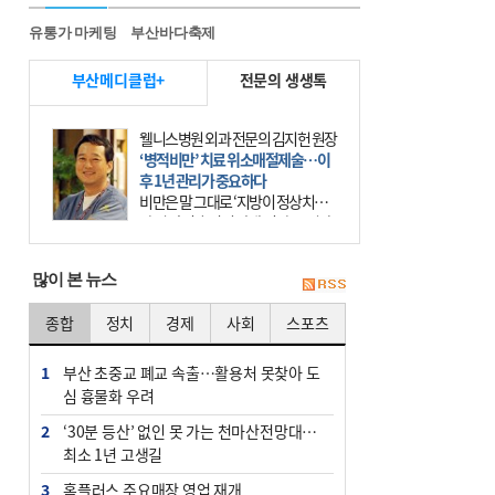
유통가 마케팅
부산바다축제
부산메디클럽+
전문의 생생톡
웰니스병원 외과 전문의 김지헌 원장
‘병적비만’ 치료 위소매절제술…이
후 1년 관리가 중요하다
비만은 말 그대로 ‘지방이 정상치보
다 더 많이 축적된 상태’이다. 그러나
비만은 더는 외모의 문제에 끝나지 않
는다. 비만은 질병이다. 세계보건기
많이 본 뉴스
구(WHO)는 19
종합
정치
경제
사회
스포츠
1
부산 초중교 폐교 속출…활용처 못찾아 도
심 흉물화 우려
2
‘30분 등산’ 없인 못 가는 천마산전망대…
최소 1년 고생길
3
홈플러스 주요매장 영업 재개