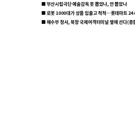
■ 부산시립극단 예술감독 못 뽑았나, 안 뽑았나
■ 해수부 청사, 북항 국제여객터미널 옆에 선다(종