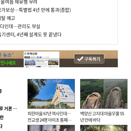
…올여름 재유행 우려
국가보상…특별법 4년 만에 통과(종합)
이탈 예고
최다인데…관리도 부실
흡기센터, 4년째 설계도 못 끝냈다
증
■ 축구협회 ‘성 접대’ 의혹 일파만파…日도 의혹 연루 거론 심판 2명 조사
피란마을 67년 역사인데…
백양산 고지대 마을우물 55
혼란
전교생 24명 아미초 통폐합
년 만에 바닥
다
기로