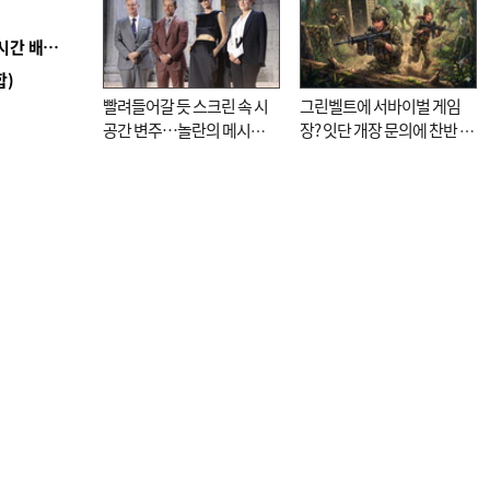
■ 로봇 1000대가 상품 입출고 척척…롯데마트 24시간 배송 자동화
합)
빨려들어갈 듯 스크린 속 시
그린벨트에 서바이벌 게임
공간 변주…놀란의 메시지
장? 잇단 개장 문의에 찬반 논
는 ‘전쟁 속죄’
쟁