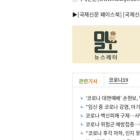
▶
[국제신문 페이스북]
[국제신
코로나19
관련
기사
‘코로나 대면예배’ 손현보, 
“임신 중 코로나 감염, 아
코로나 백신피해 구제…사망
코로나 위험군 예방접종…
“코로나 후각 저하, 인지 