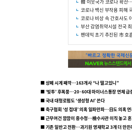
韓 이웃국가 코로나 확산
코로나 백신 부작용 피해 
코로나 비상 속 간호사도 
부산 감염취약시설 전국 
팬데믹 초기 추진된 市 호
■ 상폐 시계 째깍…163개사 “나 떨고있니”
■ ‘빚투’ 후폭풍…20·60대 마이너스통장 연체 급
■ 국내 대형로펌도 ‘생성형 AI’ 쓴다
■ 근무여건 깜깜이 중수청…檢수사관 이직 놓고 
■ 기존 일반고 전환…과기원 영재학교 3개 더 만든