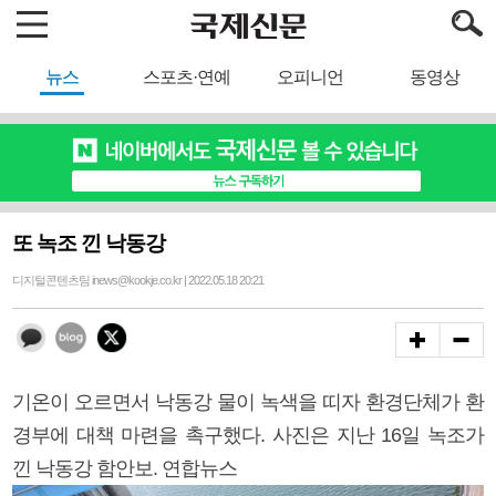
뉴스
스포츠·연예
오피니언
동영상
또 녹조 낀 낙동강
디지털콘텐츠팀 inews@kookje.co.kr | 2022.05.18 20:21
기온이 오르면서 낙동강 물이 녹색을 띠자 환경단체가 환
경부에 대책 마련을 촉구했다. 사진은 지난 16일 녹조가
낀 낙동강 함안보. 연합뉴스