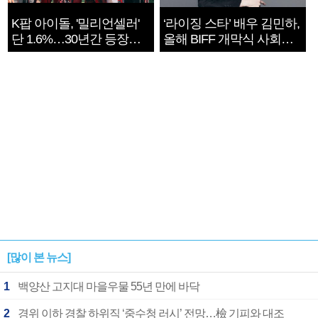
K팝 아이돌, '밀리언셀러'
‘라이징 스타’ 배우 김민하,
단 1.6%…30년간 등장
올해 BIFF 개막식 사회자
1182개팀 전수조사
확정
[많이 본 뉴스]
1
백양산 고지대 마을우물 55년 만에 바닥
2
경위 이하 경찰 하위직 ‘중수청 러시’ 전망…檢 기피와 대조