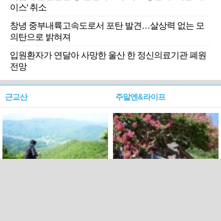
이스' 취소
창녕 중부내륙고속도로서 포탄 발견…살상력 없는 모
의탄으로 밝혀져
입원환자가 연달아 사망한 울산 한 정신의료기관 폐원
전망
근교산
주말엔&라이프
근교산&그너머…상주·문경
폭염보다 더 뜨거워라…100
청화산~시루봉
일을 붉게 불태울 ‘선비정신’
피었네