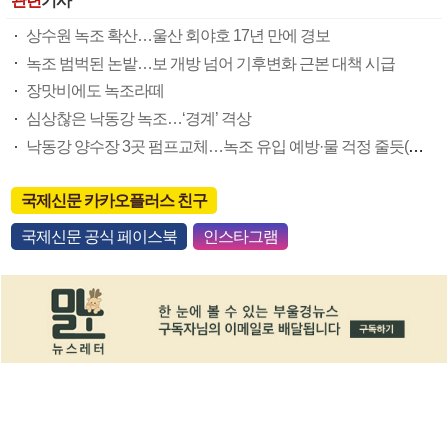
관련
기사
상수원 녹조 확산…울산 회야호 17년 만에 경보
녹조 범벅된 논밭…보 개방 넘어 기후변화 근본 대책 시급
장맛비에도 녹조라떼
심상찮은 낙동강 녹조…‘경계’ 격상
낙동강 양수장 3곳 펌프교체…녹조 유입 예방·물 걱정 줄듯(종합)
국제신문 카카오플러스 친구
국제신문 공식 페이스북
인스타그램