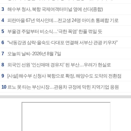
3
해수부 청사, 북항 국제여객터미널 옆에 선다(종합)
4
피란마을 67년 역사인데…전교생 24명 아미초 통폐합 기로
5
부울경 주말부터 비소식…‘극한 폭염’ 한풀 꺾일 듯
6
“낙동강권 삼락·을숙도·다대포 연결해 서부산 관광 키우자”
7
오늘의 날씨- 2026년 8월 7일
8
외국인 선원 ‘인신매매 경유지’ 된 부산…우려가 현실로
9
[사설] 해수부 신청사 북항으로 확정, 해양수도 도약의 전환점
10
르노 못 타는 부산시장…관용차 규정에 막힌 지역기업 응원