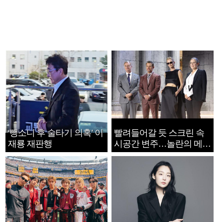
‘뺑소니 후 술타기 의혹’ 이
빨려들어갈 듯 스크린 속
재룡 재판행
시공간 변주…놀란의 메시
지는 ‘전쟁 속죄’