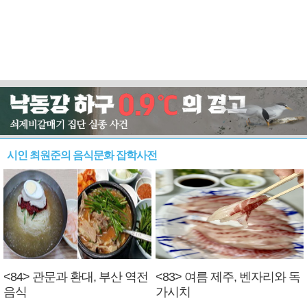
시인 최원준의 음식문화 잡학사전
<84> 관문과 환대, 부산 역전
<83> 여름 제주, 벤자리와 독
음식
가시치