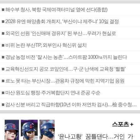
■ 해수부 청사, 북항 국제여객터미널 옆에 선다(종합)
■ 2028 유엔 해양총회 개최지, ‘부산이냐 제주냐’ 10일 결정
■ 외국인 선원 ‘인신매매 경유지’ 된 부산…우려가 현실로
■ 비위 논란 부산TP, 외부인사 혁신위 설치
■ 경남 농정 비전 ‘잘 사는 농촌’…스마트팜 1000㏊까지 늘린다
■ 교육혁신선도지 공모 코앞인데…구·군 난색에 교육청 ‘쩔쩔’
■ 르노 못 타는 부산시장…관용차 규정에 막힌 지역기업 응원
■ 마산 원도심 행정·주거복합단지 연내 준공 수순
■ 검사 신분 버리고 직급하향(10년 이하 저연차 검사)…檢 중수청행 기피
스포츠 +
‘윤나고황’ 꿈틀댄다…거인 가