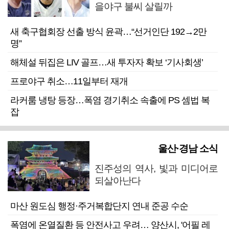
을야구 불씨 살릴까
새 축구협회장 선출 방식 윤곽…“선거인단 192→2만
명”
해체설 뒤집은 LIV 골프…새 투자자 확보 ‘기사회생’
프로야구 취소…11일부터 재개
라커룸 냉탕 등장…폭염 경기취소 속출에 PS 셈법 복
잡
울산·경남 소식
진주성의 역사, 빛과 미디어로
되살아난다
마산 원도심 행정·주거복합단지 연내 준공 수순
폭염에 온열질환 등 안전사고 우려… 양산시, '어필 레