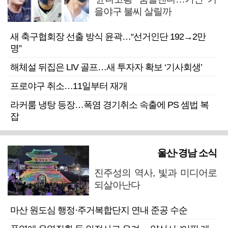
을야구 불씨 살릴까
새 축구협회장 선출 방식 윤곽…“선거인단 192→2만
명”
해체설 뒤집은 LIV 골프…새 투자자 확보 ‘기사회생’
프로야구 취소…11일부터 재개
라커룸 냉탕 등장…폭염 경기취소 속출에 PS 셈법 복
잡
울산·경남 소식
진주성의 역사, 빛과 미디어로
되살아난다
마산 원도심 행정·주거복합단지 연내 준공 수순