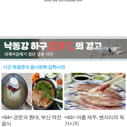
시인 최원준의 음식문화 잡학사전
<84> 관문과 환대, 부산 역전
<83> 여름 제주, 벤자리와 독
음식
가시치