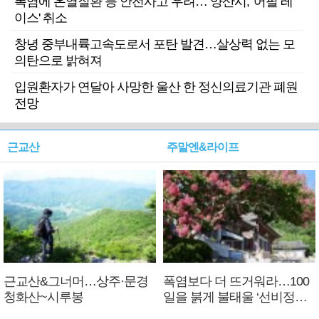
폭염에 온열질환 등 안전사고 우려… 양산시, '어필 레
이스' 취소
창녕 중부내륙고속도로서 포탄 발견…살상력 없는 모
의탄으로 밝혀져
입원환자가 연달아 사망한 울산 한 정신의료기관 폐원
전망
근교산
주말엔&라이프
근교산&그너머…상주·문경
폭염보다 더 뜨거워라…100
청화산~시루봉
일을 붉게 불태울 ‘선비정신’
피었네