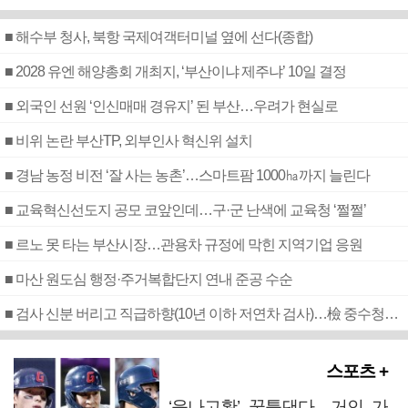
■ 해수부 청사, 북항 국제여객터미널 옆에 선다(종합)
■ 2028 유엔 해양총회 개최지, ‘부산이냐 제주냐’ 10일 결정
■ 외국인 선원 ‘인신매매 경유지’ 된 부산…우려가 현실로
■ 비위 논란 부산TP, 외부인사 혁신위 설치
■ 경남 농정 비전 ‘잘 사는 농촌’…스마트팜 1000㏊까지 늘린다
■ 교육혁신선도지 공모 코앞인데…구·군 난색에 교육청 ‘쩔쩔’
■ 르노 못 타는 부산시장…관용차 규정에 막힌 지역기업 응원
■ 마산 원도심 행정·주거복합단지 연내 준공 수순
■ 검사 신분 버리고 직급하향(10년 이하 저연차 검사)…檢 중수청행 기피
스포츠 +
‘윤나고황’ 꿈틀댄다…거인 가