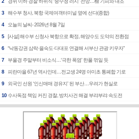
2
경위 이하 경찰 하위직 ‘중수청 러시’ 전망…檢 기피와 대조
3
해수부 청사, 북항 국제여객터미널 옆에 선다(종합)
4
오늘의 날씨- 2026년 8월 7일
5
[사설] 해수부 신청사 북항으로 확정, 해양수도 도약의 전환점
6
“낙동강권 삼락·을숙도·다대포 연결해 서부산 관광 키우자”
7
부울경 주말부터 비소식…‘극한 폭염’ 한풀 꺾일 듯
8
피란마을 67년 역사인데…전교생 24명 아미초 통폐합 기로
9
외국인 선원 ‘인신매매 경유지’ 된 부산…우려가 현실로
10
수사독점 책임 커진 경찰, 방치사건 해결 부랴부랴 속도전