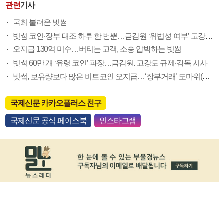
관련
기사
국회 불려온 빗썸
빗썸 코인·장부 대조 하루 한 번뿐…금감원 ‘위법성 여부’ 고강도 조사
오지급 130억 미수…버티는 고객, 소송 압박하는 빗썸
빗썸 60만 개 ‘유령 코인’ 파장…금감원, 고강도 규제·감독 시사
빗썸, 보유량보다 많은 비트코인 오지급…‘장부거래’ 도마위(종합)
국제신문 카카오플러스 친구
국제신문 공식 페이스북
인스타그램