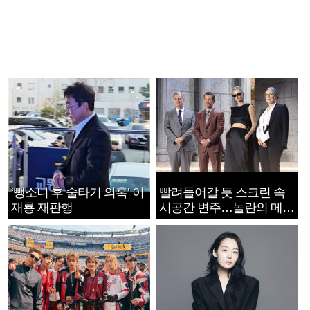
‘뺑소니 후 술타기 의혹’ 이
빨려들어갈 듯 스크린 속
재룡 재판행
시공간 변주…놀란의 메시
지는 ‘전쟁 속죄’