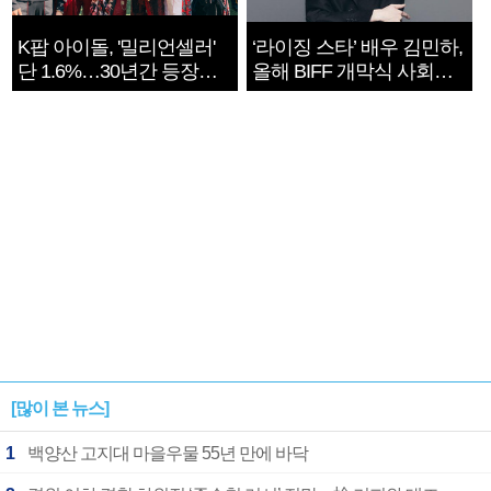
K팝 아이돌, '밀리언셀러'
‘라이징 스타’ 배우 김민하,
단 1.6%…30년간 등장
올해 BIFF 개막식 사회자
1182개팀 전수조사
확정
[많이 본 뉴스]
1
백양산 고지대 마을우물 55년 만에 바닥