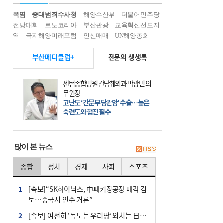
폭염
중대범죄수사청
해양수산부
더불어민주당
전당대회
르노코리아
부산관광
교육혁신선도지
역
극지해양미래포럼
인신매매
UN해양총회
부산메디클럽+
전문의 생생톡
센텀종합병원 간담췌외과 박광민 의
무원장
고난도 ‘간문부 담관암’ 수술…높은
숙련도와 협진 필수
간문부 담관암(클라츠킨 종양)은 좌
우 간에서 나오는, 담관(담즙 배출 경
로)이 합쳐지는 부위인 ‘간문부(肝門
많이 본 뉴스
部)’에 생기는 악성 종양이다. 간동맥
문맥 림프절 담
종합
정치
경제
사회
스포츠
1
[속보]“SK하이닉스, 中패키징공장 매각 검
토…중국서 인수 거론”
2
[속보] 여전히 ‘독도는 우리땅’ 외치는 日…