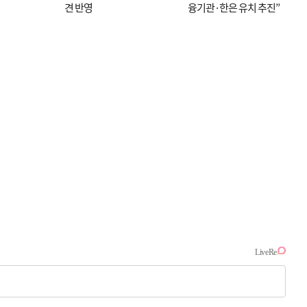
견 반영
융기관·한은 유치 추진”