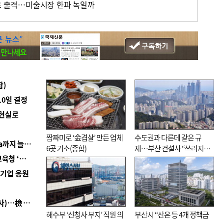
어로 출격…미술시장 한파 녹일까
합)
10일 결정
 현실로
짬짜미로 ‘金겹살’ 만든 업체
수도권과 다른데 같은 규
■ 경남 농정 비전 ‘잘 사는 농촌’…스마트팜 1000㏊까지 늘린다
6곳 기소(종합)
제…부산 건설사 “쓰러지기
■ 교육혁신선도지 공모 코앞인데…구·군 난색에 교육청 ‘쩔쩔’
직전”
역기업 응원
■ 검사 신분 버리고 직급하향(10년 이하 저연차 검사)…檢 중수청행 기피
해수부 ‘신청사 부지’ 직원 의
부산시 “산은 등 4개 정책금