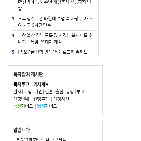
韓선박이 독도 주변 해양조사 활동하자 반
발
3
노후 상수도관 파열에 폭염 속 사상구 2300
여 가구 6시간 단수
4
부산 울산 경남 구름 많고 경남 북서내륙 소
나기…폭염·열대야 계속
5
[속보]‘尹 탄핵 반대’ 세계로교회 손현보,
백악관서 트럼프 접견
6
‘탄약 부족 사태’ 보도에 격노한 트럼프…
독자참여 게시판
군사기밀 유출자 색출 지시
독자투고
|
기사제보
7
부산 주유소 휘발유 평균가 ℓ당 1849원…
인사
|
모임
|
개업
|
결혼
|
출산
|
동정
|
부고
전주보다 3원 ↓
산행안내
|
산행후기
|
산행사진
8
[속보] ‘심판 성접대’ 논란 축구협회 공식 사
등산
가이드
|
낚시
가이드
과…“현재는 부적절 행위 없어”
9
서울 중랑구서 흉기 난동…60대 남성 2명
사망
알립니다
10
"올해 코스피 사이드카 43회 중 25회는 삼
· 제 219회 한낮의 유U; 콘서트