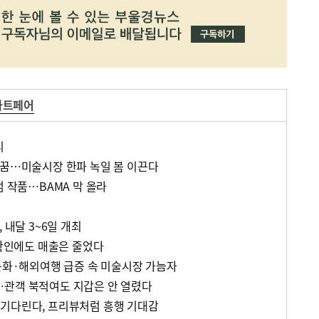
아트페어
니
 꿈…미술시장 한파 녹일 봄 이끈다
점 작품…BAMA 막 올라
 내달 3~6일 개최
재확인에도 매출은 줄었다
 둔화·해외여행 급증 속 미술시장 가늠자
…관객 북적여도 지갑은 안 열렸다
주인 기다린다, 프리뷰처럼 흥행 기대감