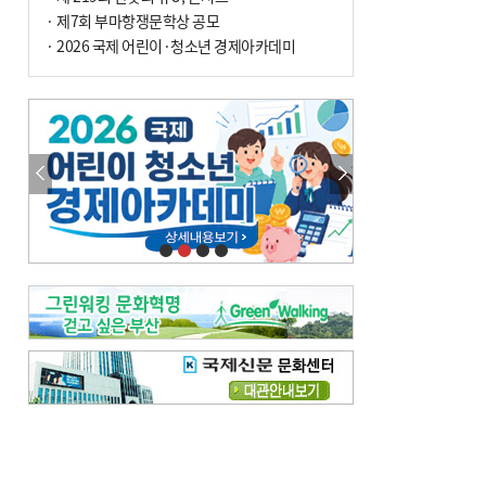
전닉스 ETF 이후 발생"
· 제7회 부마항쟁문학상 공모
· 2026 국제 어린이·청소년 경제아카데미