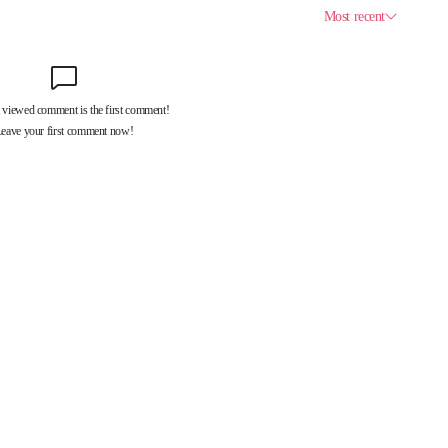
제휴서비스
국제신문대관안내
광고안내
구독신청
독자투고
기사제보
개인정보취급방침
언론윤리강
구 중앙대로 1217
대표전화 : 051-500-5114
발행인·인쇄인 : 황문성
편집인 : 오상
.kr All rights reserved.