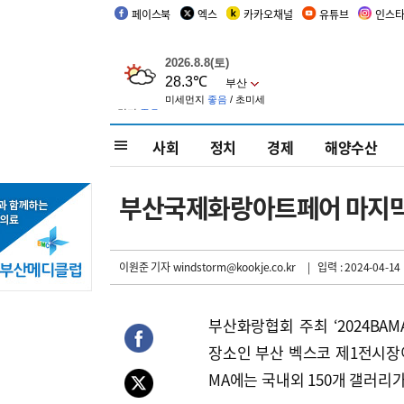
페이스북
엑스
카카오채널
유튜브
인스
사회
정치
경제
해양수산
부산국제화랑아트페어 마지막
이원준 기자
windstorm@kookje.co.kr
| 입력 : 2024-04-14 
부산화랑협회 주최 ‘2024BA
장소인 부산 벡스코 제1전시장이
MA에는 국내외 150개 갤러리가