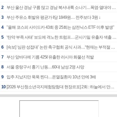
2
부산 울산 경남 구름 많고 경남 북서내륙 소나기…폭염·열대야 계속
3
부산 주유소 휘발유 평균가 ℓ당 1849원… 전주보다 3원 ↓
4
"올해 코스피 사이드카 43회 중 25회는 삼전닉스 ETF 이후 발생"
5
‘탄약 부족 사태’ 보도에 격노한 트럼프…군사기밀 유출자 색출 지시
6
[속보] ‘심판 성접대’ 논란 축구협회 공식 사과…“현재는 부적절 행위 없어”
7
부산 앞바다에 기름 425ℓ 유출한 러시아 화물선 적발
8
서울 중랑구서 흉기 난동…60대 남성 2명 사망
9
입추 지났지만 푹푹 찐다…온열질환자 10년 만에 3배
10
[2026 부산청소년극지체험탐험대 현장르포] 2회 : 하늘에서 만난 얼음의 나라