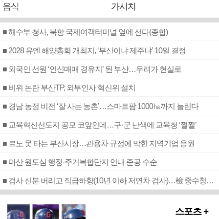
음식
가시치
■ 해수부 청사, 북항 국제여객터미널 옆에 선다(종합)
■ 2028 유엔 해양총회 개최지, ‘부산이냐 제주냐’ 10일 결정
■ 외국인 선원 ‘인신매매 경유지’ 된 부산…우려가 현실로
■ 비위 논란 부산TP, 외부인사 혁신위 설치
■ 경남 농정 비전 ‘잘 사는 농촌’…스마트팜 1000㏊까지 늘린다
■ 교육혁신선도지 공모 코앞인데…구·군 난색에 교육청 ‘쩔쩔’
■ 르노 못 타는 부산시장…관용차 규정에 막힌 지역기업 응원
■ 마산 원도심 행정·주거복합단지 연내 준공 수순
■ 검사 신분 버리고 직급하향(10년 이하 저연차 검사)…檢 중수청행 기피
스포츠 +