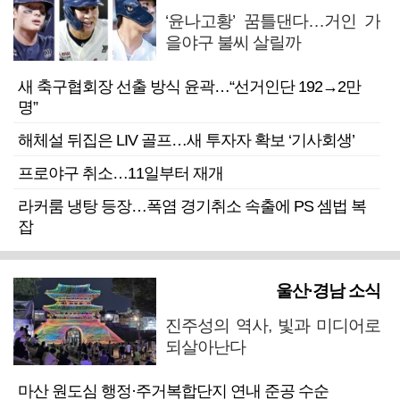
‘윤나고황’ 꿈틀댄다…거인 가
을야구 불씨 살릴까
새 축구협회장 선출 방식 윤곽…“선거인단 192→2만
명”
해체설 뒤집은 LIV 골프…새 투자자 확보 ‘기사회생’
프로야구 취소…11일부터 재개
라커룸 냉탕 등장…폭염 경기취소 속출에 PS 셈법 복
잡
울산·경남 소식
진주성의 역사, 빛과 미디어로
되살아난다
마산 원도심 행정·주거복합단지 연내 준공 수순