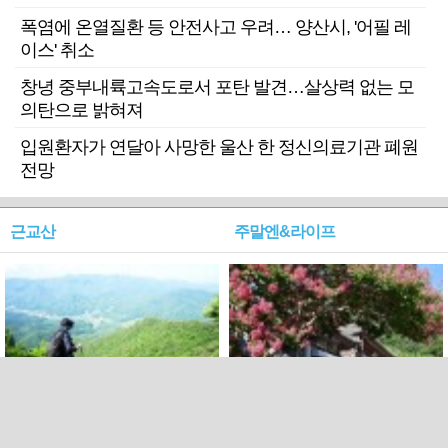
폭염에 온열질환 등 안전사고 우려… 양산시, '어필 레
이스' 취소
창녕 중부내륙고속도로서 포탄 발견…살상력 없는 모
의탄으로 밝혀져
입원환자가 연달아 사망한 울산 한 정신의료기관 폐원
전망
근교산
주말엔&라이프
근교산&그너머…상주·문경
폭염보다 더 뜨거워라…100
청화산~시루봉
일을 붉게 불태울 ‘선비정신’