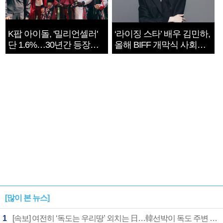
K팝 아이돌, '밀리언셀러'
‘라이징 스타’ 배우 김민하,
단 1.6%…30년간 등장
올해 BIFF 개막식 사회자
1182개팀 전수조사
확정
[많이 본 뉴스]
1
[속보] 여전히 ‘독도는 우리땅’ 외치는 日…韓선박이 독도 주변 해양조사 활동하자 반발