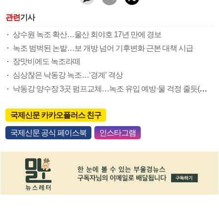
관련
기사
상수원 녹조 확산…울산 회야호 17년 만에 경보
녹조 범벅된 논밭…보 개방 넘어 기후변화 근본 대책 시급
장맛비에도 녹조라떼
심상찮은 낙동강 녹조…‘경계’ 격상
낙동강 양수장 3곳 펌프교체…녹조 유입 예방·물 걱정 줄듯(종합)
국제신문 카카오플러스 친구
국제신문 공식 페이스북
인스타그램