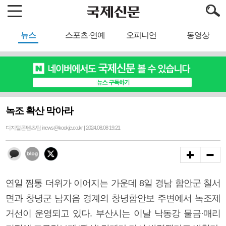
뉴스
스포츠·연예
오피니언
동영상
녹조 확산 막아라
디지털콘텐츠팀 inews@kookje.co.kr | 2024.08.08 19:21
연일 찜통 더위가 이어지는 가운데 8일 경남 함안군 칠서
면과 창녕군 남지읍 경계의 창녕함안보 주변에서 녹조제
거선이 운영되고 있다. 부산시는 이날 낙동강 물금·매리