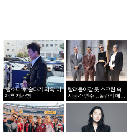
‘뺑소니 후 술타기 의혹’ 이
빨려들어갈 듯 스크린 속
재룡 재판행
시공간 변주…놀란의 메시
지는 ‘전쟁 속죄’