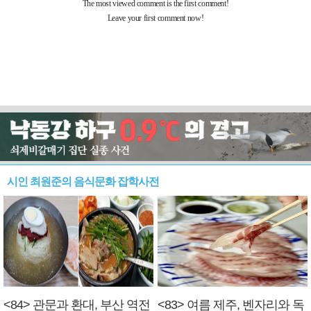
시인 최원준의 음식문화 잡학사전
<84> 관문과 환대, 부산 역전
<83> 여름 제주, 벤자리와 독