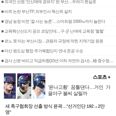
■ 외국인 선원 ‘인신매매 경유지’ 된 부산…우려가 현실로
■ 비위 논란 부산TP, 외부인사 혁신위 설치
■ 경남 농정 비전 ‘잘 사는 농촌’…스마트팜 1000㏊까지 늘린다
■ 교육혁신선도지 공모 코앞인데…구·군 난색에 교육청 ‘쩔쩔’
■ 르노 못 타는 부산시장…관용차 규정에 막힌 지역기업 응원
■ 마산 원도심 행정·주거복합단지 연내 준공 수순
■ 검사 신분 버리고 직급하향(10년 이하 저연차 검사)…檢 중수청행 기피
스포츠 +
‘윤나고황’ 꿈틀댄다…거인 가
을야구 불씨 살릴까
새 축구협회장 선출 방식 윤곽…“선거인단 192→2만
명”