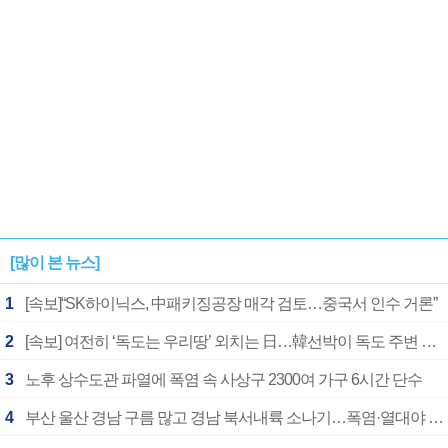
[많이 본 뉴스]
1
[속보]“SK하이닉스, 中패키징공장 매각 검토…중국서 인수 거론”
2
[속보] 여전히 ‘독도는 우리땅’ 외치는 日…韓선박이 독도 주변 해양조사 활동하자 반발
3
노후 상수도관 파열에 폭염 속 사상구 2300여 가구 6시간 단수
4
부산 울산 경남 구름 많고 경남 북서내륙 소나기…폭염·열대야 계속