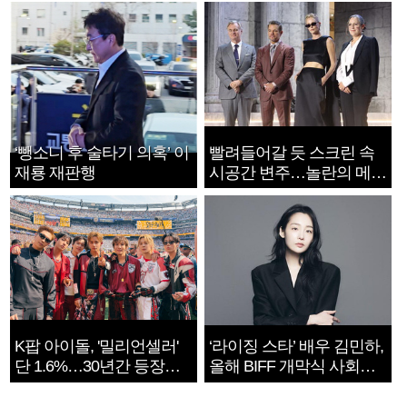
‘뺑소니 후 술타기 의혹’ 이
빨려들어갈 듯 스크린 속
재룡 재판행
시공간 변주…놀란의 메시
지는 ‘전쟁 속죄’
K팝 아이돌, '밀리언셀러'
‘라이징 스타’ 배우 김민하,
단 1.6%…30년간 등장
올해 BIFF 개막식 사회자
1182개팀 전수조사
확정