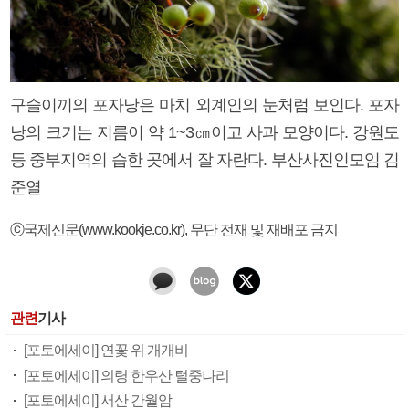
구슬이끼의 포자낭은 마치 외계인의 눈처럼 보인다. 포자
낭의 크기는 지름이 약 1~3㎝이고 사과 모양이다. 강원도
등 중부지역의 습한 곳에서 잘 자란다. 부산사진인모임 김
준열
ⓒ국제신문(www.kookje.co.kr), 무단 전재 및 재배포 금지
관련
기사
[포토에세이] 연꽃 위 개개비
[포토에세이] 의령 한우산 털중나리
[포토에세이] 서산 간월암