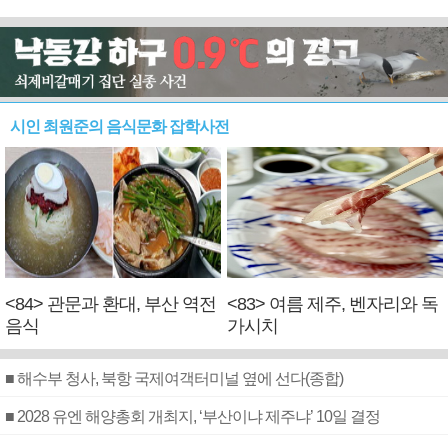
시인 최원준의 음식문화 잡학사전
<84> 관문과 환대, 부산 역전
<83> 여름 제주, 벤자리와 독
음식
가시치
■ 해수부 청사, 북항 국제여객터미널 옆에 선다(종합)
■ 2028 유엔 해양총회 개최지, ‘부산이냐 제주냐’ 10일 결정