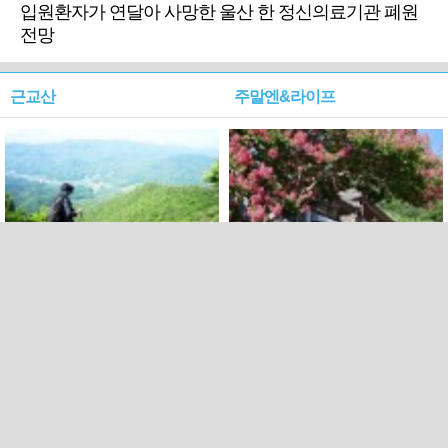
입원환자가 연달아 사망한 울산 한 정신의료기관 폐원
전망
근교산
주말엔&라이프
근교산&그너머…상주·문경
폭염보다 더 뜨거워라…100
청화산~시루봉
일을 붉게 불태울 ‘선비정신’
피었네
PC버전
엑스
페이스북
Copyright ⓒ 2015 All rights reserved by 국제신문