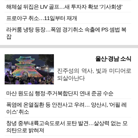
해체설 뒤집은 LIV 골프…새 투자자 확보 ‘기사회생’
프로야구 취소…11일부터 재개
라커룸 냉탕 등장…폭염 경기취소 속출에 PS 셈법 복
잡
울산·경남 소식
진주성의 역사, 빛과 미디어로
되살아난다
마산 원도심 행정·주거복합단지 연내 준공 수순
폭염에 온열질환 등 안전사고 우려… 양산시, '어필 레
이스' 취소
창녕 중부내륙고속도로서 포탄 발견…살상력 없는 모
의탄으로 밝혀져