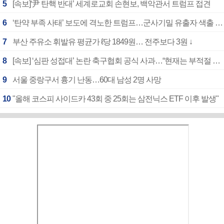
5
[속보]‘尹 탄핵 반대’ 세계로교회 손현보, 백악관서 트럼프 접견
6
‘탄약 부족 사태’ 보도에 격노한 트럼프…군사기밀 유출자 색출 지시
7
부산 주유소 휘발유 평균가 ℓ당 1849원… 전주보다 3원 ↓
8
[속보] ‘심판 성접대’ 논란 축구협회 공식 사과…“현재는 부적절 행위 없어”
9
서울 중랑구서 흉기 난동…60대 남성 2명 사망
10
"올해 코스피 사이드카 43회 중 25회는 삼전닉스 ETF 이후 발생"