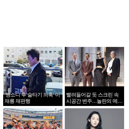
‘뺑소니 후 술타기 의혹’ 이
빨려들어갈 듯 스크린 속
재룡 재판행
시공간 변주…놀란의 메시
지는 ‘전쟁 속죄’