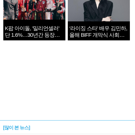
K팝 아이돌, '밀리언셀러'
‘라이징 스타’ 배우 김민하,
단 1.6%…30년간 등장
올해 BIFF 개막식 사회자
1182개팀 전수조사
확정
[많이 본 뉴스]