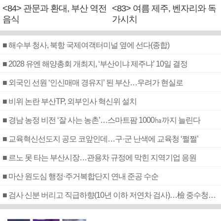
<84> 관문과 환대, 부산 역전
<83> 여름 제주, 벤자리와 독
음식
가시치
■ 해수부 청사, 북항 국제여객터미널 옆에 선다(종합)
■ 2028 유엔 해양총회 개최지, ‘부산이냐 제주냐’ 10일 결정
■ 외국인 선원 ‘인신매매 경유지’ 된 부산…우려가 현실로
■ 비위 논란 부산TP, 외부인사 혁신위 설치
■ 경남 농정 비전 ‘잘 사는 농촌’…스마트팜 1000㏊까지 늘린다
■ 교육혁신선도지 공모 코앞인데…구·군 난색에 교육청 ‘쩔쩔’
■ 르노 못 타는 부산시장…관용차 규정에 막힌 지역기업 응원
■ 마산 원도심 행정·주거복합단지 연내 준공 수순
■ 검사 신분 버리고 직급하향(10년 이하 저연차 검사)…檢 중수청행 기피