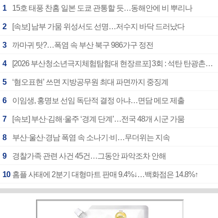
1
15호 태풍 찬홈 일본 도쿄 관통할 듯…동해안에 비 뿌리나
2
[속보] 남부 가뭄 위성서도 선명…저수지 바닥 드러났다
3
까마귀 탓?…폭염 속 부산 북구 986가구 정전
4
[2026 부산청소년극지체험탐험대 현장르포] 3회 : 석탄 탄광촌에서 북극 연구의 중심지로
5
‘혐오표현’ 쓰면 지방공무원 최대 파면까지 중징계
6
이임생, 홍명보 선임 독단적 결정 아냐…면담 메모 제출
7
[속보] 부산·김해·울주 ‘경계 단계’…전국 48개 시군 가뭄
8
부산·울산·경남 폭염 속 소나기·비…무더위는 지속
9
경찰가족 관련 사건 45건…그동안 파악조차 안해
10
홈플 사태에 2분기 대형마트 판매 9.4%↓…백화점은 14.8%↑