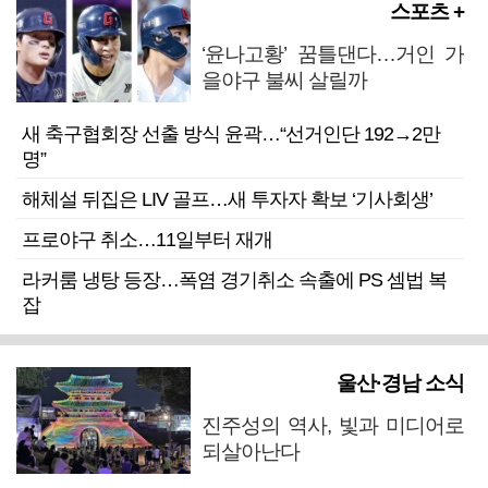
스포츠 +
‘윤나고황’ 꿈틀댄다…거인 가
을야구 불씨 살릴까
새 축구협회장 선출 방식 윤곽…“선거인단 192→2만
명”
해체설 뒤집은 LIV 골프…새 투자자 확보 ‘기사회생’
프로야구 취소…11일부터 재개
라커룸 냉탕 등장…폭염 경기취소 속출에 PS 셈법 복
잡
울산·경남 소식
진주성의 역사, 빛과 미디어로
되살아난다