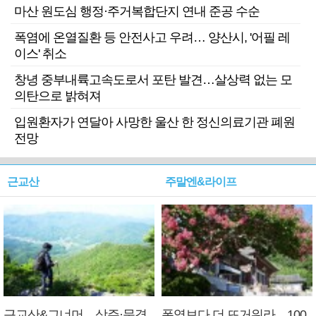
마산 원도심 행정·주거복합단지 연내 준공 수순
폭염에 온열질환 등 안전사고 우려… 양산시, '어필 레
이스' 취소
창녕 중부내륙고속도로서 포탄 발견…살상력 없는 모
의탄으로 밝혀져
입원환자가 연달아 사망한 울산 한 정신의료기관 폐원
전망
근교산
주말엔&라이프
근교산&그너머…상주·문경
폭염보다 더 뜨거워라…100