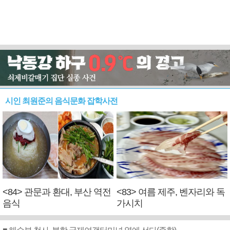
시인 최원준의 음식문화 잡학사전
<84> 관문과 환대, 부산 역전
<83> 여름 제주, 벤자리와 독
음식
가시치