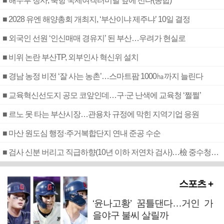
■ 해수부 청사, 북항 국제여객터미널 옆에 선다(종합)
■ 2028 유엔 해양총회 개최지, ‘부산이냐 제주냐’ 10일 결정
■ 외국인 선원 ‘인신매매 경유지’ 된 부산…우려가 현실로
■ 비위 논란 부산TP, 외부인사 혁신위 설치
■ 경남 농정 비전 ‘잘 사는 농촌’…스마트팜 1000㏊까지 늘린다
■ 교육혁신선도지 공모 코앞인데…구·군 난색에 교육청 ‘쩔쩔’
■ 르노 못 타는 부산시장…관용차 규정에 막힌 지역기업 응원
■ 마산 원도심 행정·주거복합단지 연내 준공 수순
■ 검사 신분 버리고 직급하향(10년 이하 저연차 검사)…檢 중수청행 기피
스포츠 +
‘윤나고황’ 꿈틀댄다…거인 가
을야구 불씨 살릴까