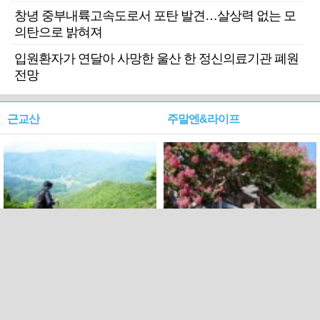
창녕 중부내륙고속도로서 포탄 발견…살상력 없는 모
의탄으로 밝혀져
입원환자가 연달아 사망한 울산 한 정신의료기관 폐원
전망
근교산
주말엔&라이프
근교산&그너머…상주·문경
폭염보다 더 뜨거워라…100
청화산~시루봉
일을 붉게 불태울 ‘선비정신’
피었네