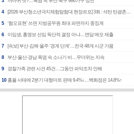
3
까마귀 탓?…폭염 속 부산 북구 986가구 정전
4
[2026 부산청소년극지체험탐험대 현장르포] 3회 : 석탄 탄광촌에서 북극 연구의 중심지로
5
‘혐오표현’ 쓰면 지방공무원 최대 파면까지 중징계
6
이임생, 홍명보 선임 독단적 결정 아냐…면담 메모 제출
7
[속보] 부산·김해·울주 ‘경계 단계’…전국 48개 시군 가뭄
8
부산·울산·경남 폭염 속 소나기·비…무더위는 지속
9
경찰가족 관련 사건 45건…그동안 파악조차 안해
10
홈플 사태에 2분기 대형마트 판매 9.4%↓…백화점은 14.8%↑