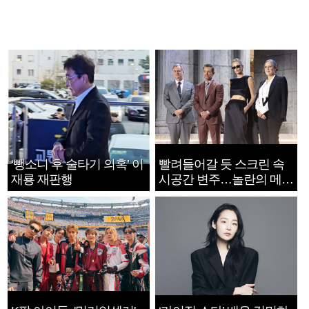
‘뺑소니 후 술타기 의혹’ 이
빨려들어갈 듯 스크린 속
재룡 재판행
시공간 변주…놀란의 메시
지는 ‘전쟁 속죄’