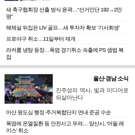
새 축구협회장 선출 방식 윤곽…“선거인단 192→2만
명”
해체설 뒤집은 LIV 골프…새 투자자 확보 ‘기사회생’
프로야구 취소…11일부터 재개
라커룸 냉탕 등장…폭염 경기취소 속출에 PS 셈법 복
잡
울산·경남 소식
진주성의 역사, 빛과 미디어로
되살아난다
마산 원도심 행정·주거복합단지 연내 준공 수순
폭염에 온열질환 등 안전사고 우려… 양산시, '어필 레
이스' 취소