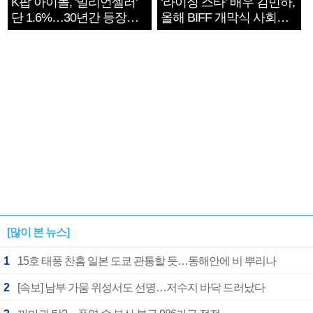
K팝 아이돌, '밀리언셀러'
‘라이징 스타’ 배우 김민하,
단 1.6%…30년간 등장
올해 BIFF 개막식 사회자
1182개팀 전수조사
확정
[많이 본 뉴스]
1
15호 태풍 찬홈 일본 도쿄 관통할 듯…동해안에 비 뿌리나
2
[속보] 남부 가뭄 위성서도 선명…저수지 바닥 드러났다