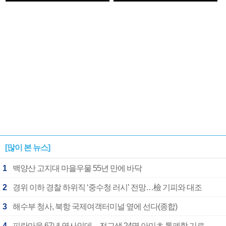
1182개팀 전수조사
확정
[많이 본 뉴스]
1
백양산 고지대 마을우물 55년 만에 바닥
2
경위 이하 경찰 하위직 ‘중수청 러시’ 전망…檢 기피와 대조
3
해수부 청사, 북항 국제여객터미널 옆에 선다(종합)
4
피란마을 67년 역사인데…전교생 24명 아미초 통폐합 기로