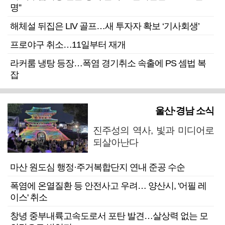
명”
해체설 뒤집은 LIV 골프…새 투자자 확보 ‘기사회생’
프로야구 취소…11일부터 재개
라커룸 냉탕 등장…폭염 경기취소 속출에 PS 셈법 복
잡
울산·경남 소식
진주성의 역사, 빛과 미디어로
되살아난다
마산 원도심 행정·주거복합단지 연내 준공 수순
폭염에 온열질환 등 안전사고 우려… 양산시, '어필 레
이스' 취소
창녕 중부내륙고속도로서 포탄 발견…살상력 없는 모