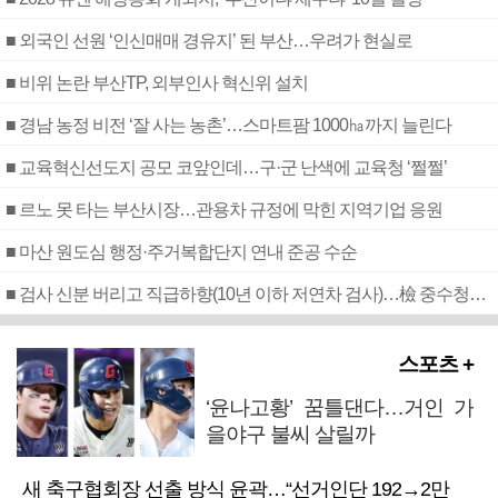
■ 외국인 선원 ‘인신매매 경유지’ 된 부산…우려가 현실로
■ 비위 논란 부산TP, 외부인사 혁신위 설치
■ 경남 농정 비전 ‘잘 사는 농촌’…스마트팜 1000㏊까지 늘린다
■ 교육혁신선도지 공모 코앞인데…구·군 난색에 교육청 ‘쩔쩔’
■ 르노 못 타는 부산시장…관용차 규정에 막힌 지역기업 응원
■ 마산 원도심 행정·주거복합단지 연내 준공 수순
■ 검사 신분 버리고 직급하향(10년 이하 저연차 검사)…檢 중수청행 기피
스포츠 +
‘윤나고황’ 꿈틀댄다…거인 가
을야구 불씨 살릴까
새 축구협회장 선출 방식 윤곽…“선거인단 192→2만