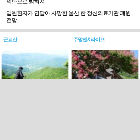
의탄으로 밝혀져
입원환자가 연달아 사망한 울산 한 정신의료기관 폐원
전망
근교산
주말엔&라이프
근교산&그너머…상주·문경
폭염보다 더 뜨거워라…100
청화산~시루봉
일을 붉게 불태울 ‘선비정신’
피었네
PC버전
엑스
페이스북
Copyright ⓒ 2015 All rights reserved by 국제신문