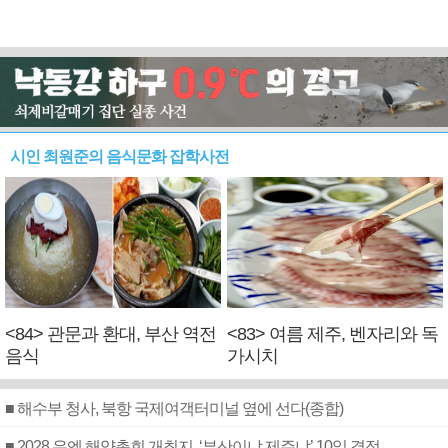
시인 최원준의 음식문화 잡학사전
<84> 관문과 환대, 부산 역전
<83> 여름 제주, 벤자리와 독
음식
가시치
■ 해수부 청사, 북항 국제여객터미널 옆에 선다(종합)
■ 2028 유엔 해양총회 개최지, ‘부산이냐 제주냐’ 10일 결정