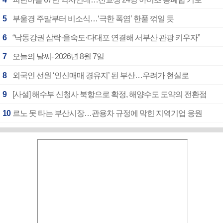
5
부울경 주말부터 비소식…‘극한 폭염’ 한풀 꺾일 듯
6
“낙동강권 삼락·을숙도·다대포 연결해 서부산 관광 키우자”
7
오늘의 날씨- 2026년 8월 7일
8
외국인 선원 ‘인신매매 경유지’ 된 부산…우려가 현실로
9
[사설] 해수부 신청사 북항으로 확정, 해양수도 도약의 전환점
10
르노 못 타는 부산시장…관용차 규정에 막힌 지역기업 응원