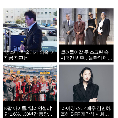
‘뺑소니 후 술타기 의혹’ 이
빨려들어갈 듯 스크린 속
재룡 재판행
시공간 변주…놀란의 메시
지는 ‘전쟁 속죄’
K팝 아이돌, '밀리언셀러'
‘라이징 스타’ 배우 김민하,
단 1.6%…30년간 등장
올해 BIFF 개막식 사회자