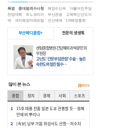
폭염
중대범죄수사청
해양수산부
더불어민주당
전당대회
르노코리아
부산관광
교육혁신선도지
역
극지해양미래포럼
인신매매
UN해양총회
부산메디클럽+
전문의 생생톡
센텀종합병원 간담췌외과 박광민 의
무원장
고난도 ‘간문부 담관암’ 수술…높은
숙련도와 협진 필수
간문부 담관암(클라츠킨 종양)은 좌
우 간에서 나오는, 담관(담즙 배출 경
로)이 합쳐지는 부위인 ‘간문부(肝門
많이 본 뉴스
部)’에 생기는 악성 종양이다. 간동맥
문맥 림프절 담
종합
정치
경제
사회
스포츠
1
15호 태풍 찬홈 일본 도쿄 관통할 듯…동해
안에 비 뿌리나
2
[속보] 남부 가뭄 위성서도 선명…저수지