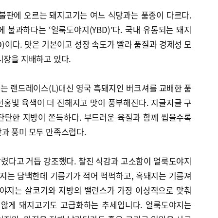
 불판에 오르는 돼지고기는 여느 식당과는 품종이 다르다.
에 불과하다는 ‘얼룩도야지(YBD)’다. 국내 유통되는 돼지
D)이다. 맛은 기본이고 성장 속도가 빨라 품질과 경제성 모
시장을 지배하고 있다.
는 랜드레이스(L)대신 영국 흑돼지인 버크셔를 교배한 품
선홍빛 육색이 더 진해지고 맛이 풍부해진다. 지글지글 구
탄탄한 지방이 쫀득하다. 부드러운 육질과 함께 씹을수록
과 풍미 모두 만족스럽다.
 달렸다고 거듭 강조했다. 찰진 식감과 고소함이 얼룩도야지
돼지는 담백한데 기름기가 적어 퍽퍽하고, 흑돼지는 기름져
도야지는 살코기와 지방의 밸런스가 가장 이상적으로 맞춰
못지않게 돼지고기도 고급화하는 추세입니다. 얼룩도야지는