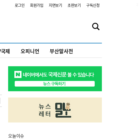
2
로그인
회원가입
지면보기
초판보기
구독신청
V국제
오피니언
부산말사전
오늘
이슈