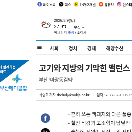
페이스북
엑스
카카오채널
유튜브
인스
사회
정치
경제
해양수산
고기와 지방의 기막힌 밸런스
부산 ‘마장동김씨’
최승희 기자
shchoi@kookje.co.kr
| 입력 : 2022-07-13 19:0
- 흔히 쓰는 백돼지와 다른 품종
- 찰진 식감과 고소함이 남달라
- 숯불에 직원이 직접 구워 서빙