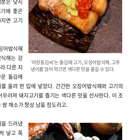
염분은 낮지
먹기에 좋은
따지면 고기
오징어밥식해
밥식해는 강
‘마장동김씨’는 돌김에 고기, 오징어밥식해, 고추
라 다른 지
냉이를 얹어 먹으면 색다른 맛을 즐길 수 있다.
구운 돌김에
를 올려 한 입에 넣었다. 간간한 오징어밥식해와 고기의
어우러져 돼지고기를 즐기는 색다른 맛을 선사한다. 이 조
 쌈 채소가 항상 남을 정도라고.
심을 드러냈
리씩 넣고 푹