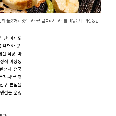
감이 쫄깃하고 맛이 고소한 얼룩돼지 고기를 내놓는다. 마장동김
 부산 아재도
 유명한 곳.
선 식당 ‘마
 정작 마장동
 탄생해 전국
동김씨’를 찾
산진구 본점을
가맹점을 운영
박자