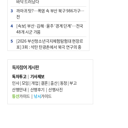
바닥 드러났다
3
까마귀 탓?…폭염 속 부산 북구 986가구 정
전
4
[속보] 부산·김해·울주 ‘경계 단계’…전국
48개 시군 가뭄
5
[2026 부산청소년극지체험탐험대 현장르
포] 3회 : 석탄 탄광촌에서 북극 연구의 중
심지로
6
부산·울산·경남 폭염 속 소나기·비…무더
독자참여 게시판
위는 지속
독자투고
|
기사제보
7
‘혐오표현’ 쓰면 지방공무원 최대 파면까지
인사
|
모임
|
개업
|
결혼
|
출산
|
동정
|
부고
중징계
산행안내
|
산행후기
|
산행사진
8
부산 해운대구 아파트 14층서 불…실외기
등산
가이드
|
낚시
가이드
과열 추정
9
이임생, 홍명보 선임 독단적 결정 아냐…면
담 메모 제출
10
김해시의회, 11일 544억 원 규모 민생지원