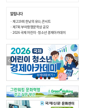
알립니다
· 제 219회 한낮의 유U; 콘서트
· 제7회 부마항쟁문학상 공모
· 2026 국제 어린이·청소년 경제아카데미