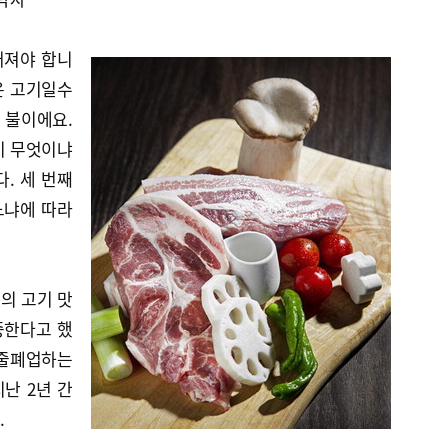
떨어져야 합니
좋은 고기일수
 불이에요.
이 무엇이냐
. 세 번째
느냐에 따라
의 고기 맛
중한다고 했
 줄폐업하는
난 2년 간
.