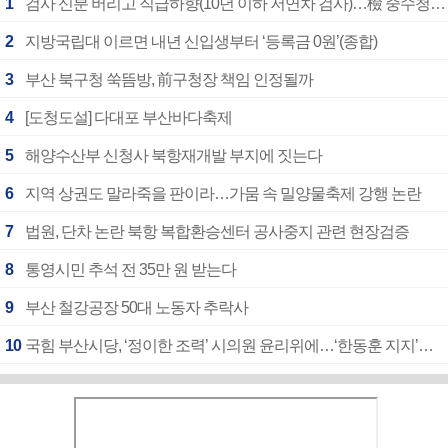
1
검사 신분 버리고 직급하향(10년 이하 저연차 검사)…檢 중수청행 기피
2
지방국립대 이르면 내년 신입생부터 ‘등록금 0원’(종합)
3
부산 북구청 쑥뜸방, 前구청장 책임 인정될까
4
[도청도설] 다대포 부산바다축제
5
해양수산부 신청사 북항재개발 부지에 짓는다
6
지역 상권도 말라죽을 판이라…가뭄 속 밀양물축제 강행 논란
7
법원, 단차 논란 북항 복합환승센터 공사중지 관련 현장검증
8
통영시민 추석 전 35만 원 받는다
9
부산 철강공장 50대 노동자 추락사
10
국힘 부산시당, ‘정이한 조력’ 시의원 윤리위에…‘한동훈 지지’도 신고접수