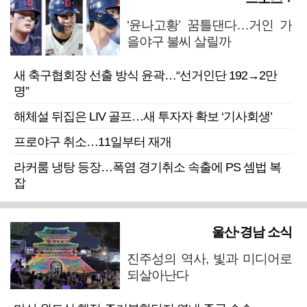
‘윤나고황’ 꿈틀댄다…거인 가
을야구 불씨 살릴까
새 축구협회장 선출 방식 윤곽…“선거인단 192→2만
명”
해체설 뒤집은 LIV 골프…새 투자자 확보 ‘기사회생’
프로야구 취소…11일부터 재개
라커룸 냉탕 등장…폭염 경기취소 속출에 PS 셈법 복
잡
울산·경남 소식
진주성의 역사, 빛과 미디어로
되살아난다