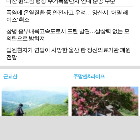
마산 원도심 행정·주거복합단지 연내 준공 수순
폭염에 온열질환 등 안전사고 우려… 양산시, '어필 레
이스' 취소
창녕 중부내륙고속도로서 포탄 발견…살상력 없는 모
의탄으로 밝혀져
입원환자가 연달아 사망한 울산 한 정신의료기관 폐원
전망
근교산
주말엔&라이프
근교산&그너머…상주·문경
폭염보다 더 뜨거워라…100