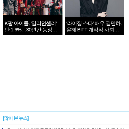
K팝 아이돌, '밀리언셀러'
‘라이징 스타’ 배우 김민하,
단 1.6%…30년간 등장
올해 BIFF 개막식 사회자
1182개팀 전수조사
확정
[많이 본 뉴스]