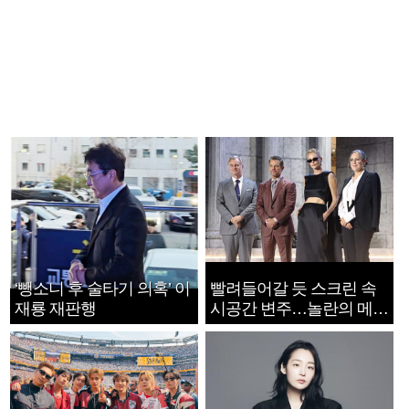
‘뺑소니 후 술타기 의혹’ 이
빨려들어갈 듯 스크린 속
재룡 재판행
시공간 변주…놀란의 메시
지는 ‘전쟁 속죄’