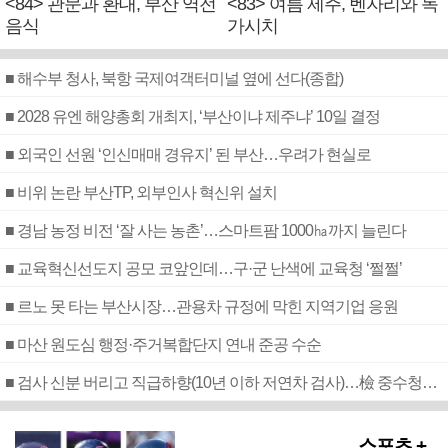
<84> 관문과 환대, 부산 역전
<83> 여름 제주, 벤자리와 독
음식
가시치
■ 해수부 청사, 북항 국제여객터미널 옆에 선다(종합)
■ 2028 유엔 해양총회 개최지, ‘부산이냐 제주냐’ 10일 결정
■ 외국인 선원 ‘인신매매 경유지’ 된 부산…우려가 현실로
■ 비위 논란 부산TP, 외부인사 혁신위 설치
■ 경남 농정 비전 ‘잘 사는 농촌’…스마트팜 1000㏊까지 늘린다
■ 교육혁신선도지 공모 코앞인데…구·군 난색에 교육청 ‘쩔쩔’
■ 르노 못 타는 부산시장…관용차 규정에 막힌 지역기업 응원
■ 마산 원도심 행정·주거복합단지 연내 준공 수순
■ 검사 신분 버리고 직급하향(10년 이하 저연차 검사)…檢 중수청행 기피
스포츠 +