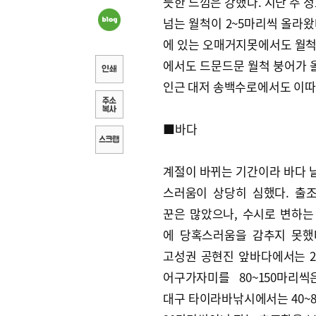
듯한 느낌은 강했다. 지난 주 
넘는 월척이 2~5마리씩 올라왔
에 있는 오매거지못에서도 월척 
에서도 드문드문 월척 붕어가 올
인근 대저 송백수로에서도 이따
■바다
계절이 바뀌는 기간이라 바다 
스러움이 상당히 심했다. 출
꾼은 많았으나, 수시로 변하는
에 당혹스러움을 감추지 못했
고성권 공현진 앞바다에서는 2
어구가자미를 80~150마리씩
대구 타이라바낚시에서는 40~8