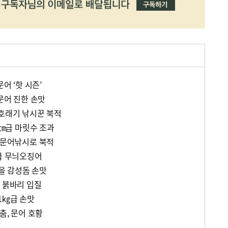
문어 ‘핫 시즌’
대문어 진한 손맛
 호래기 낚시꾼 북적
0㎝급 마릿수 조과
내 문어낚시로 북적
㎏급 무늬오징어
가을 감성돔 손맛
한 붉바리 입질
1㎏급 손맛
춤, 문어 호황