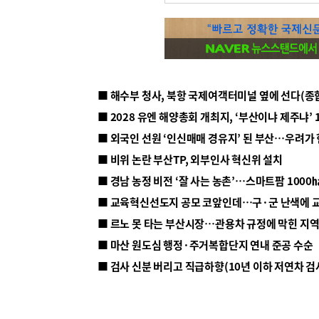
■ 해수부 청사, 북항 국제여객터미널 옆에 선다(종
■ 2028 유엔 해양총회 개최지, ‘부산이냐 제주냐’ 
■ 외국인 선원 ‘인신매매 경유지’ 된 부산…우려가
■ 비위 논란 부산TP, 외부인사 혁신위 설치
■ 르노 못 타는 부산시장…관용차 규정에 막힌 지
■ 마산 원도심 행정·주거복합단지 연내 준공 수순