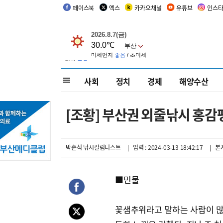
페이스북
엑스
카카오채널
유튜브
인스
사회
정치
경제
해양수산
[조황] 부산권 외줄낚시 홍감
박춘식 낚시칼럼니스트
| 입력 : 2024-03-13 18:42:17
| 본
■민물
꽃샘추위라고 말하는 사람이 많았