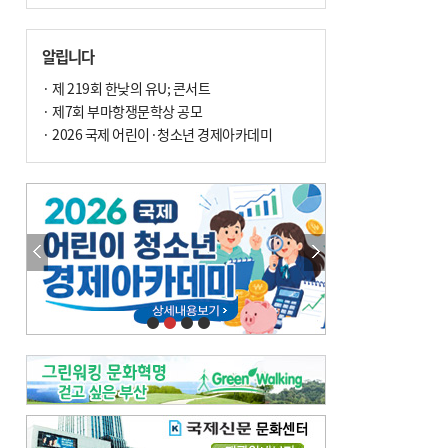
알립니다
· 제 219회 한낮의 유U; 콘서트
· 제7회 부마항쟁문학상 공모
· 2026 국제 어린이·청소년 경제아카데미