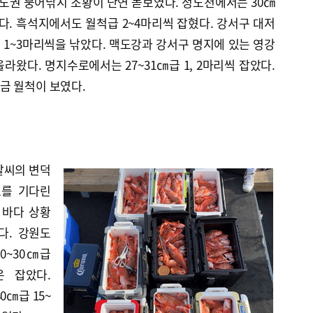
청도권 붕어낚시 조황이 단연 돋보였다. 청도천에서는 30㎝
다. 흑석지에서도 월척급 2~4마리씩 잡혔다. 강서구 대저
1~3마리씩을 낚았다. 맥도강과 강서구 명지에 있는 영강
라왔다. 명지수로에서는 27~31㎝급 1, 2마리씩 잡았다.
금 월척이 보였다.
날씨의 변덕
조를 기다린
 바다 상황
다. 강원도
0~30㎝급
은 잡았다.
0㎝급 15~