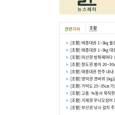
조황
관련
기사
[조황] 태종대권 1~3㎏ 돌
[조황] 태종대권 1~3㎏ 
[조황] 마산권 방파제마다
[조황] 청도권 붕어 20~3
[조황] 태종대권 한주 내
[조황] 영덕권 갯바위 1
[조황] 가덕도 25~35㎝ 
[조황] 고흥·녹동서 묵직
[조황] 거제권 무늬오징어 
[조황] 부산권 낚시 갈치 주