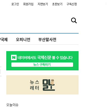
2
로그인
회원가입
지면보기
초판보기
구독신청
V국제
오피니언
부산말사전
오늘
이슈