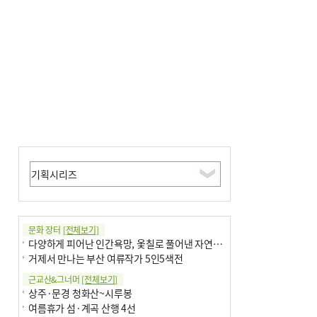
문화 장터
[전체보기]
다양하게 피어난 인간욕망, 옻칠로 풀어낸 자연의 이치
거제서 만나는 부산 여류작가 5인5색전
근교산&그너머
[전체보기]
상주·문경 청화산~시루봉
여름휴가 섬·계곡 산행 4선