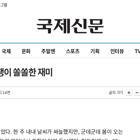
타그램
국제
문화
주말엔
스포츠
기획
인터뷰
T
팽이 쏠쏠한 재미
지 14면
글자 크기
다. 한 주 내내 날씨가 싸늘했지만, 군데군데 봄이 오는