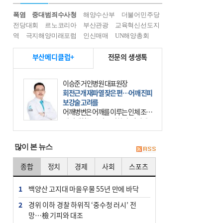
폭염
중대범죄수사청
해양수산부
더불어민주당
전당대회
르노코리아
부산관광
교육혁신선도지
역
극지해양미래포럼
인신매매
UN해양총회
부산메디클럽+
전문의 생생톡
이승준 거인병원 대표원장
회전근개 재파열 잦은 편…어깨 진피
보강술 고려를
어깨병변은 어깨를 이루는 인체 조직
에 발생하는 손상을 말한다. 여기에
는 오십견과 회전근개 증후군, 어깨
의 석회성 힘줄염 등이 있다. 국민건
많이 본 뉴스
강보험에 의하면 어깨병변
종합
정치
경제
사회
스포츠
1
백양산 고지대 마을우물 55년 만에 바닥
2
경위 이하 경찰 하위직 ‘중수청 러시’ 전
망…檢 기피와 대조