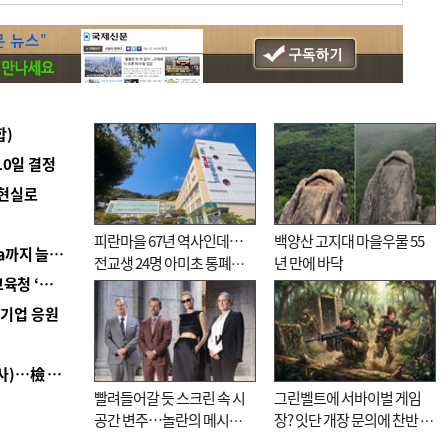
합)
10일 결정
 현실로
피란마을 67년 역사인데…
백양산 고지대 마을우물 55
■ 경남 농정 비전 ‘잘 사는 농촌’…스마트팜 1000㏊까지 늘린다
전교생 24명 아미초 통폐합
년 만에 바닥
■ 교육혁신선도지 공모 코앞인데…구·군 난색에 교육청 ‘쩔쩔’
기로
역기업 응원
■ 검사 신분 버리고 직급하향(10년 이하 저연차 검사)…檢 중수청행 기피
빨려들어갈 듯 스크린 속 시
그린벨트에 서바이벌 게임
공간 변주…놀란의 메시지
장? 잇단 개장 문의에 찬반 논
는 ‘전쟁 속죄’
쟁