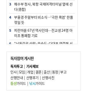
3
해수부 청사, 북항 국제여객터미널 옆에 선
다(종합)
4
부울경 주말부터 비소식…‘극한 폭염’ 한풀
꺾일 듯
5
피란마을 67년 역사인데…전교생 24명 아
미초 통폐합 기로
6
“낙동강권 삼락·을숙도·다대포 연결해 서
부산 관광 키우자”
7
오늘의 날씨- 2026년 8월 7일
독자참여 게시판
8
외국인 선원 ‘인신매매 경유지’ 된 부산…
독자투고
|
기사제보
우려가 현실로
인사
|
모임
|
개업
|
결혼
|
출산
|
동정
|
부고
9
산행안내
[사설] 해수부 신청사 북항으로 확정, 해양
|
산행후기
|
산행사진
수도 도약의 전환점
등산
가이드
|
낚시
가이드
10
르노 못 타는 부산시장…관용차 규정에 막
힌 지역기업 응원