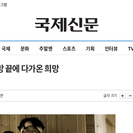
타그램
국제
문화
주말엔
스포츠
기획
인터뷰
T
망 끝에 다가온 희망
4면
글자 크기