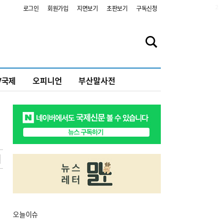
2
로그인
회원가입
지면보기
초판보기
구독신청
V국제
오피니언
부산말사전
오늘
이슈