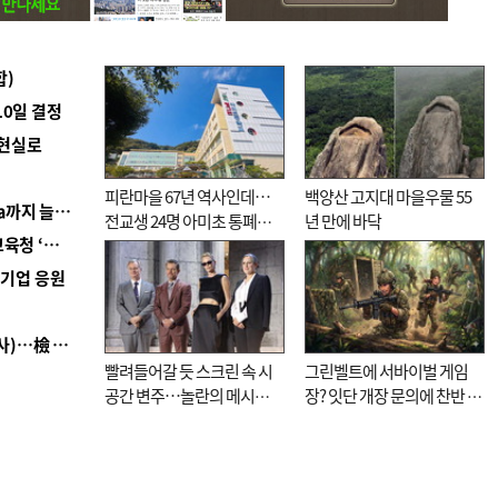
합)
10일 결정
 현실로
피란마을 67년 역사인데…
백양산 고지대 마을우물 55
■ 경남 농정 비전 ‘잘 사는 농촌’…스마트팜 1000㏊까지 늘린다
전교생 24명 아미초 통폐합
년 만에 바닥
■ 교육혁신선도지 공모 코앞인데…구·군 난색에 교육청 ‘쩔쩔’
기로
역기업 응원
■ 검사 신분 버리고 직급하향(10년 이하 저연차 검사)…檢 중수청행 기피
빨려들어갈 듯 스크린 속 시
그린벨트에 서바이벌 게임
공간 변주…놀란의 메시지
장? 잇단 개장 문의에 찬반 논
는 ‘전쟁 속죄’
쟁