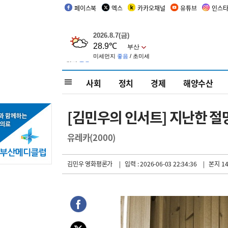
페이스북
엑스
카카오채널
유튜브
인스
사회
정치
경제
해양수산
[김민우의 인서트] 지난한 절
유레카(2000)
김민우 영화평론가
| 입력 : 2026-06-03 22:34:36
| 본지 1