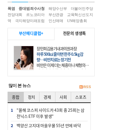
폭염
중대범죄수사청
해양수산부
더불어민주당
전당대회
르노코리아
부산관광
교육혁신선도지
역
극지해양미래포럼
인신매매
UN해양총회
부산메디클럽+
전문의 생생톡
장민희김용기내과의원과장
하루 500㎉ 줄이면 한주 0.5㎏ 감
량…비만치료는 장기전
비만은 이제 더는 체중이나 체형의 문
제가 아니다. 하나의 질병으로 인지
하고 치료와 관리를 해야 한다. 세계
보건기구(WHO)는 이미 1994년 비만
많이 본 뉴스
을 인류의 중요한
종합
정치
경제
사회
스포츠
1
"올해 코스피 사이드카 43회 중 25회는 삼
전닉스 ETF 이후 발생"
2
백양산 고지대 마을우물 55년 만에 바닥