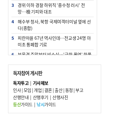
3
경위 이하 경찰 하위직 ‘중수청 러시’ 전
망…檢 기피와 대조
4
해수부 청사, 북항 국제여객터미널 옆에 선
다(종합)
5
피란마을 67년 역사인데…전교생 24명 아
미초 통폐합 기로
6
부울경 주말부터 비소식…‘극한 폭염’ 한풀
꺾일 듯
7
“낙동강권 삼락·을숙도·다대포 연결해 서
독자참여 게시판
부산 관광 키우자”
독자투고
|
기사제보
8
오늘의 날씨- 2026년 8월 7일
인사
|
모임
|
개업
|
결혼
|
출산
|
동정
|
부고
9
산행안내
외국인 선원 ‘인신매매 경유지’ 된 부산…
|
산행후기
|
산행사진
우려가 현실로
등산
가이드
|
낚시
가이드
10
[사설] 해수부 신청사 북항으로 확정, 해양
수도 도약의 전환점