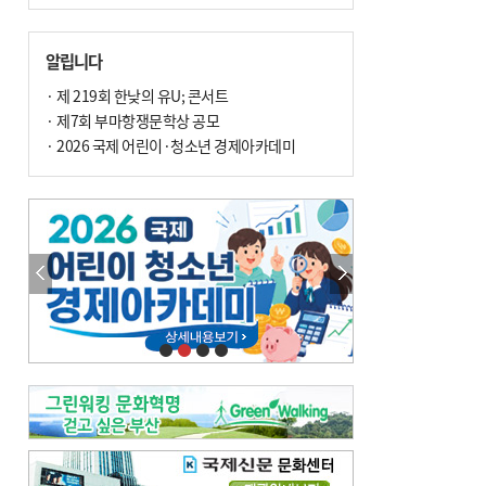
알립니다
· 제 219회 한낮의 유U; 콘서트
· 제7회 부마항쟁문학상 공모
· 2026 국제 어린이·청소년 경제아카데미