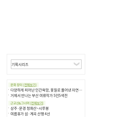
문화 장터
[전체보기]
다양하게 피어난 인간욕망, 옻칠로 풀어낸 자연의 이치
거제서 만나는 부산 여류작가 5인5색전
근교산&그너머
[전체보기]
상주·문경 청화산~시루봉
여름휴가 섬·계곡 산행 4선