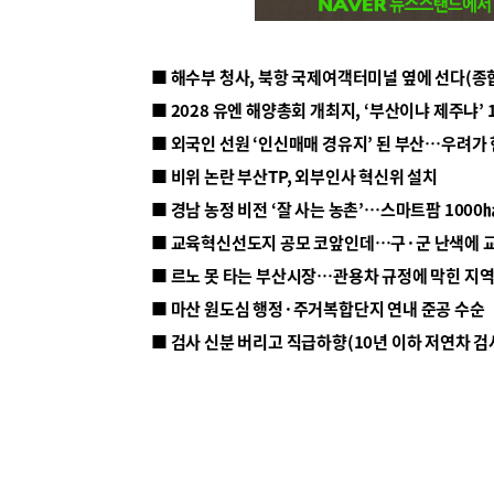
■ 해수부 청사, 북항 국제여객터미널 옆에 선다(종
■ 2028 유엔 해양총회 개최지, ‘부산이냐 제주냐’ 
■ 외국인 선원 ‘인신매매 경유지’ 된 부산…우려가
■ 비위 논란 부산TP, 외부인사 혁신위 설치
■ 르노 못 타는 부산시장…관용차 규정에 막힌 지
■ 마산 원도심 행정·주거복합단지 연내 준공 수순