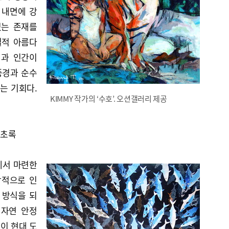
 내면에 강
있는 존재를
질적 아름다
연과 인간이
풍경과 순수
는 기회다.
KIMMY 작가의 ‘수호’. 오션갤러리 제공
는 초록
에서 마련한
상적으로 인
 방식을 되
 자연 안정
’이 현대 도