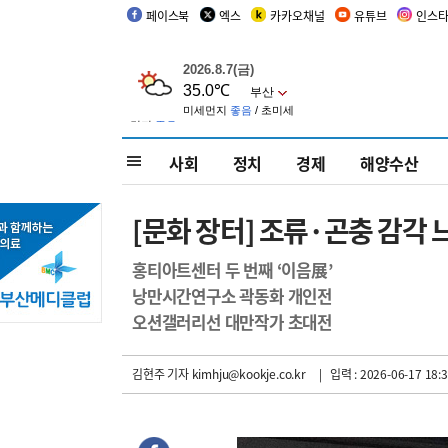
페이스북
엑스
카카오채널
유튜브
인스
사회
정치
경제
해양수산
[문화 장터] 조류·곤충 감각
홍티아트센터 두 번째 ‘이음展’
낭만시간연구소 곽동화 개인전
오션갤러리선 대만작가 초대전
김현주 기자
kimhju@kookje.co.kr
| 입력 : 2026-06-17 18:3