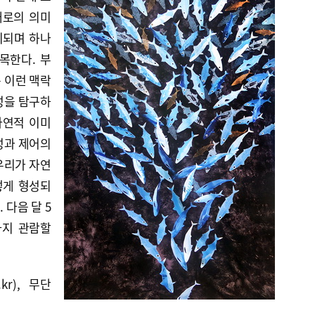
대로의 의미
치되며 하나
목한다. 부
 이런 맥락
성을 탐구하
자연적 이미
성과 제어의
우리가 자연
떻게 형성되
 다음 달 5
)까지 관람할
kr), 무단