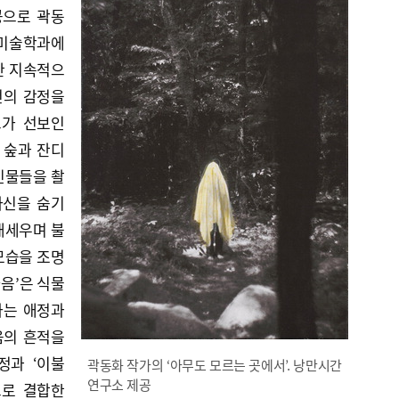
공으로 곽동
 미술학과에
안 지속적으
면의 감정을
그가 선보인
 숲과 잔디
인물들을 촬
자신을 숨기
내세우며 불
모습을 조명
마음’은 식물
라는 애정과
음의 흔적을
정과 ‘이불
곽동화 작가의 ‘아무도 모르는 곳에서’. 낭만시간
연구소 제공
으로 결합한