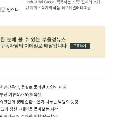
‘Industrial Green, 작동하는 초록’ 전시에 소개
된 이희주 작가의 작품. 레오앤갤러리 제공
신문 인스타
난 인간욕망, 옻칠로 풀어낸 자연의 이치
 부산 여류작가 5인5색전
가 슈크란의 생태 순환…온기 나누는 낙원의 풍경
, 불교의 정신…내면을 돌아보는 시간
가곡 즐겨볼까, 수채화 미학 탐구할까