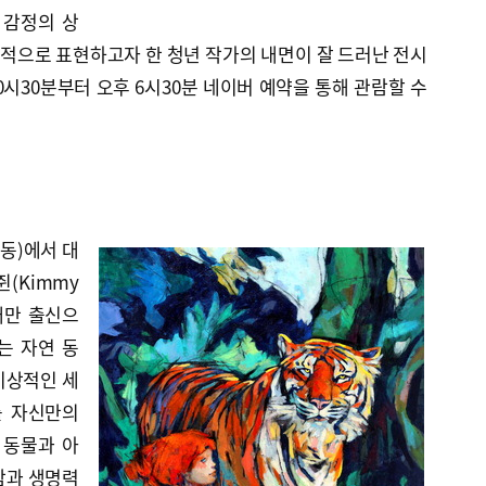
 감정의 상
적으로 표현하고자 한 청년 작가의 내면이 잘 드러난 전시
10시30분부터 오후 6시30분 네이버 예약을 통해 관람할 수
동)에서 대
(Kimmy
 대만 출신으
는 자연 동
이상적인 세
’를 자신만의
 동물과 아
함과 생명력