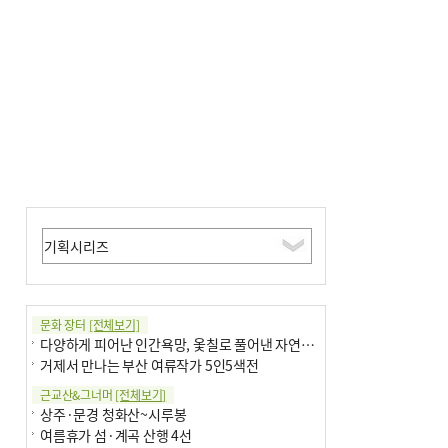
문화 장터
[전체보기]
다양하게 피어난 인간욕망, 옻칠로 풀어낸 자연의 이치
거제서 만나는 부산 여류작가 5인5색전
근교산&그너머
[전체보기]
상주·문경 청화산~시루봉
여름휴가 섬·계곡 산행 4선