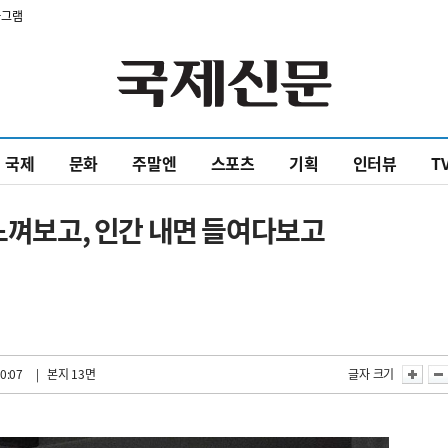
타그램
국제
문화
주말엔
스포츠
기획
인터뷰
T
 느껴보고, 인간 내면 들여다보고
0:07
| 본지 13면
글자 크기