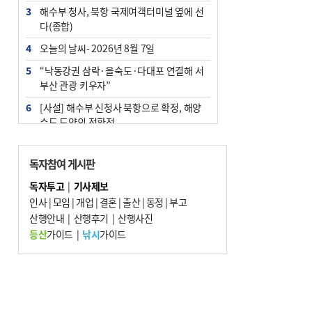
3
해수부 청사, 북항 국제여객터미널 옆에 선
다(종합)
4
오늘의 날씨- 2026년 8월 7일
5
“낙동강권 삼락·을숙도·다대포 연결해 서
부산 관광 키우자”
6
[사설] 해수부 신청사 북항으로 확정, 해양
수도 도약의 전환점
7
피란마을 67년 역사인데…전교생 24명 아
미초 통폐합 기로
독자참여 게시판
8
부울경 주말부터 비소식…‘극한 폭염’ 한풀
독자투고
|
기사제보
꺾일 듯
인사
|
모임
|
개업
|
결혼
|
출산
|
동정
|
부고
9
산행안내
외국인 선원 ‘인신매매 경유지’ 된 부산…
|
산행후기
|
산행사진
우려가 현실로
등산
가이드
|
낚시
가이드
10
부산 청소년 극지탐험대 8인, 열흘간 북극
구석구석 누빈다