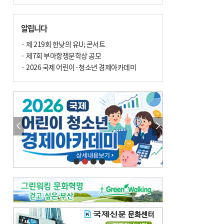
알립니다
· 제 219회 한낮의 유U; 콘서트
· 제7회 부마항쟁문학상 공모
· 2026 국제 어린이·청소년 경제아카데미