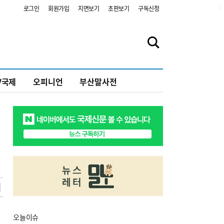
2
로그인
회원가입
지면보기
초판보기
구독신청
V국제
오피니언
부산말사전
오늘
이슈