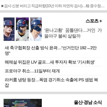
■ 검사 신분 버리고 직급하향(10년 이하 저연차 검사)…檢 중수청행 기피
스포츠 +
‘윤나고황’ 꿈틀댄다…거인 가
을야구 불씨 살릴까
새 축구협회장 선출 방식 윤곽…“선거인단 192→2만
명”
해체설 뒤집은 LIV 골프…새 투자자 확보 ‘기사회생’
프로야구 취소…11일부터 재개
라커룸 냉탕 등장…폭염 경기취소 속출에 PS 셈법 복
잡
울산·경남 소식