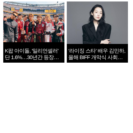
지는 ‘전쟁 속죄’
K팝 아이돌, '밀리언셀러'
‘라이징 스타’ 배우 김민하,
단 1.6%…30년간 등장
올해 BIFF 개막식 사회자
1182개팀 전수조사
확정