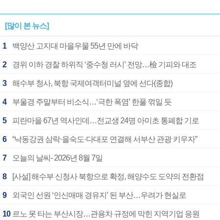
[많이 본 뉴스]
1
백양산 고지대 마을우물 55년 만에 바닥
2
경위 이하 경찰 하위직 ‘중수청 러시’ 전망…檢 기피와 대조
3
해수부 청사, 북항 국제여객터미널 옆에 선다(종합)
4
부울경 주말부터 비소식…‘극한 폭염’ 한풀 꺾일 듯
5
피란마을 67년 역사인데…전교생 24명 아미초 통폐합 기로
6
“낙동강권 삼락·을숙도·다대포 연결해 서부산 관광 키우자”
7
오늘의 날씨- 2026년 8월 7일
8
[사설] 해수부 신청사 북항으로 확정, 해양수도 도약의 전환점
9
외국인 선원 ‘인신매매 경유지’ 된 부산…우려가 현실로
10
르노 못 타는 부산시장…관용차 규정에 막힌 지역기업 응원