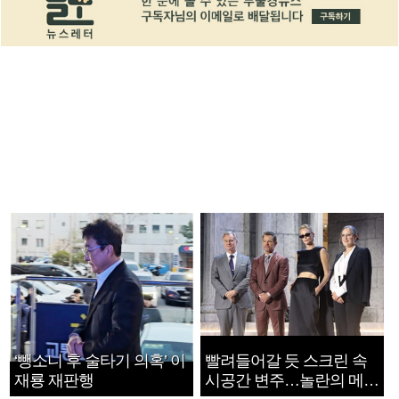
‘뺑소니 후 술타기 의혹’ 이
빨려들어갈 듯 스크린 속
재룡 재판행
시공간 변주…놀란의 메시