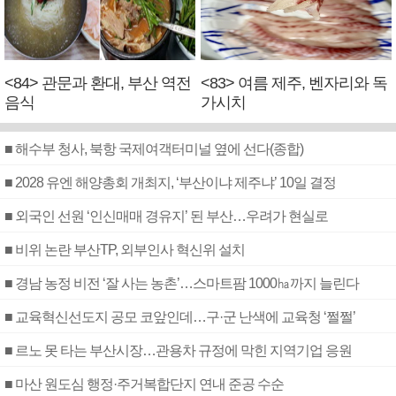
<84> 관문과 환대, 부산 역전
<83> 여름 제주, 벤자리와 독
음식
가시치
■ 해수부 청사, 북항 국제여객터미널 옆에 선다(종합)
■ 2028 유엔 해양총회 개최지, ‘부산이냐 제주냐’ 10일 결정
■ 외국인 선원 ‘인신매매 경유지’ 된 부산…우려가 현실로
■ 비위 논란 부산TP, 외부인사 혁신위 설치
■ 경남 농정 비전 ‘잘 사는 농촌’…스마트팜 1000㏊까지 늘린다
■ 교육혁신선도지 공모 코앞인데…구·군 난색에 교육청 ‘쩔쩔’
■ 르노 못 타는 부산시장…관용차 규정에 막힌 지역기업 응원
■ 마산 원도심 행정·주거복합단지 연내 준공 수순