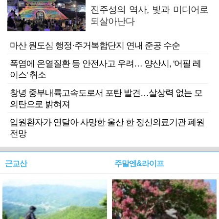
진주성의 역사, 빛과 미디어로
되살아난다
마산 원도심 행정·주거복합단지 연내 준공 수순
폭염에 온열질환 등 안전사고 우려… 양산시, '어필 레
이스' 취소
창녕 중부내륙고속도로서 포탄 발견…살상력 없는 모
의탄으로 밝혀져
입원환자가 연달아 사망한 울산 한 정신의료기관 폐원
전망
근교산
주말엔&라이프