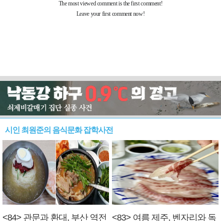
시인 최원준의 음식문화 잡학사전
<84> 관문과 환대, 부산 역전
<83> 여름 제주, 벤자리와 독