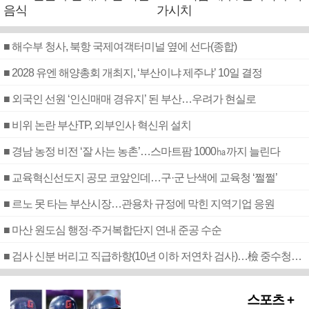
음식
가시치
■ 해수부 청사, 북항 국제여객터미널 옆에 선다(종합)
■ 2028 유엔 해양총회 개최지, ‘부산이냐 제주냐’ 10일 결정
■ 외국인 선원 ‘인신매매 경유지’ 된 부산…우려가 현실로
■ 비위 논란 부산TP, 외부인사 혁신위 설치
■ 경남 농정 비전 ‘잘 사는 농촌’…스마트팜 1000㏊까지 늘린다
■ 교육혁신선도지 공모 코앞인데…구·군 난색에 교육청 ‘쩔쩔’
■ 르노 못 타는 부산시장…관용차 규정에 막힌 지역기업 응원
■ 마산 원도심 행정·주거복합단지 연내 준공 수순
■ 검사 신분 버리고 직급하향(10년 이하 저연차 검사)…檢 중수청행 기피
스포츠 +