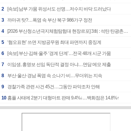
2
[속보] 남부 가뭄 위성서도 선명…저수지 바닥 드러났다
3
까마귀 탓?…폭염 속 부산 북구 986가구 정전
4
[2026 부산청소년극지체험탐험대 현장르포] 3회 : 석탄 탄광촌에서 북극 연구의 중심지로
5
‘혐오표현’ 쓰면 지방공무원 최대 파면까지 중징계
6
[속보] 부산·김해·울주 ‘경계 단계’…전국 48개 시군 가뭄
7
이임생, 홍명보 선임 독단적 결정 아냐…면담 메모 제출
8
부산·울산·경남 폭염 속 소나기·비…무더위는 지속
9
경찰가족 관련 사건 45건…그동안 파악조차 안해
10
홈플 사태에 2분기 대형마트 판매 9.4%↓…백화점은 14.8%↑