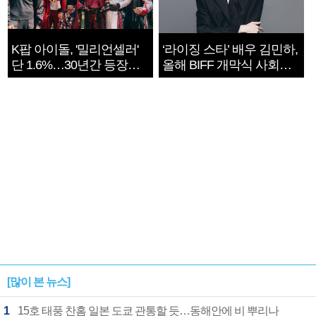
K팝 아이돌, '밀리언셀러'
‘라이징 스타’ 배우 김민하,
단 1.6%…30년간 등장
올해 BIFF 개막식 사회자
1182개팀 전수조사
확정
[많이 본 뉴스]
1
15호 태풍 찬홈 일본 도쿄 관통할 듯…동해안에 비 뿌리나