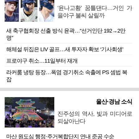
‘윤나고황’ 꿈틀댄다…거인 가
을야구 불씨 살릴까
새 축구협회장 선출 방식 윤곽…“선거인단 192→2만
명”
해체설 뒤집은 LIV 골프…새 투자자 확보 ‘기사회생’
프로야구 취소…11일부터 재개
라커룸 냉탕 등장…폭염 경기취소 속출에 PS 셈법 복
잡
울산·경남 소식
진주성의 역사, 빛과 미디어로
되살아난다
마산 원도심 행정·주거복합단지 연내 준공 수순