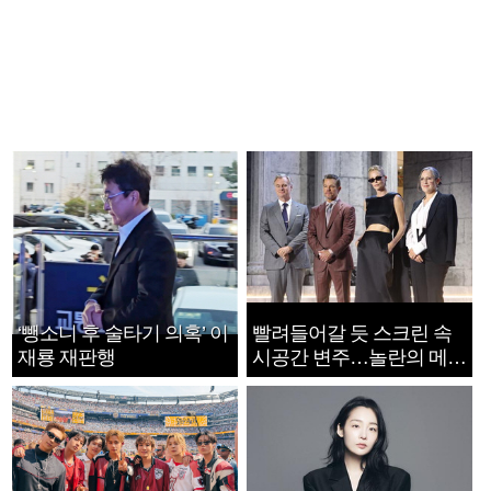
‘뺑소니 후 술타기 의혹’ 이
빨려들어갈 듯 스크린 속
재룡 재판행
시공간 변주…놀란의 메시
지는 ‘전쟁 속죄’