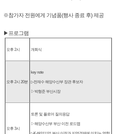
※참가자 전원에게 기념품(행사 종료 후) 제공
▶프로그램
오후 2시
개회식
key note
오후 2시 20분
▷전재수 해양수산부 장관 후보자
▷박형준 부산시장
토론 및 플로어 질의응답
▷해양수산부 부산 이전 로드맵
오후 3시
▷K-해양기업 부산 이전과 지역경제에 미치는 영향