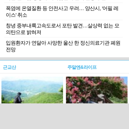
폭염에 온열질환 등 안전사고 우려… 양산시, '어필 레
이스' 취소
창녕 중부내륙고속도로서 포탄 발견…살상력 없는 모
의탄으로 밝혀져
입원환자가 연달아 사망한 울산 한 정신의료기관 폐원
전망
근교산
주말엔&라이프
근교산&그너머…상주·문경
폭염보다 더 뜨거워라…100
청화산~시루봉
일을 붉게 불태울 ‘선비정신’