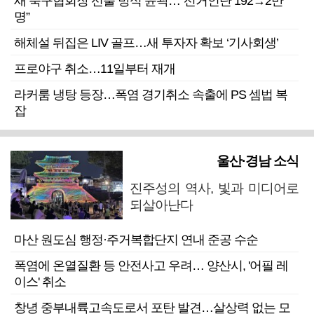
새 축구협회장 선출 방식 윤곽…“선거인단 192→2만
명”
해체설 뒤집은 LIV 골프…새 투자자 확보 ‘기사회생’
프로야구 취소…11일부터 재개
라커룸 냉탕 등장…폭염 경기취소 속출에 PS 셈법 복
잡
울산·경남 소식
진주성의 역사, 빛과 미디어로
되살아난다
마산 원도심 행정·주거복합단지 연내 준공 수순
폭염에 온열질환 등 안전사고 우려… 양산시, '어필 레
이스' 취소
창녕 중부내륙고속도로서 포탄 발견…살상력 없는 모