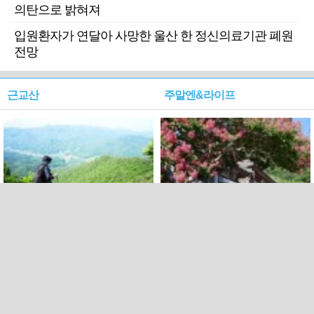
의탄으로 밝혀져
입원환자가 연달아 사망한 울산 한 정신의료기관 폐원
전망
근교산
주말엔&라이프
근교산&그너머…상주·문경
폭염보다 더 뜨거워라…100
청화산~시루봉
일을 붉게 불태울 ‘선비정신’
피었네
PC버전
엑스
페이스북
Copyright ⓒ 2015 All rights reserved by 국제신문