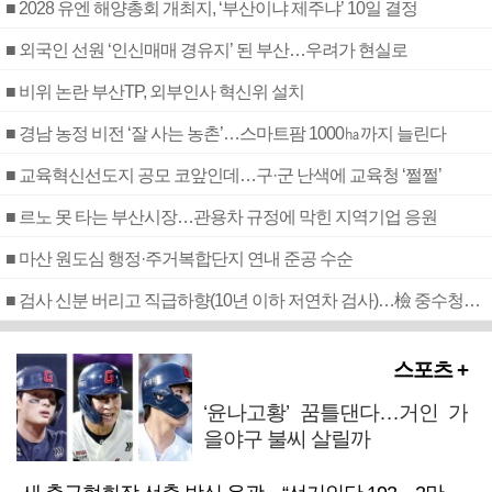
■ 2028 유엔 해양총회 개최지, ‘부산이냐 제주냐’ 10일 결정
■ 외국인 선원 ‘인신매매 경유지’ 된 부산…우려가 현실로
■ 비위 논란 부산TP, 외부인사 혁신위 설치
■ 경남 농정 비전 ‘잘 사는 농촌’…스마트팜 1000㏊까지 늘린다
■ 교육혁신선도지 공모 코앞인데…구·군 난색에 교육청 ‘쩔쩔’
■ 르노 못 타는 부산시장…관용차 규정에 막힌 지역기업 응원
■ 마산 원도심 행정·주거복합단지 연내 준공 수순
■ 검사 신분 버리고 직급하향(10년 이하 저연차 검사)…檢 중수청행 기피
스포츠 +
‘윤나고황’ 꿈틀댄다…거인 가
을야구 불씨 살릴까