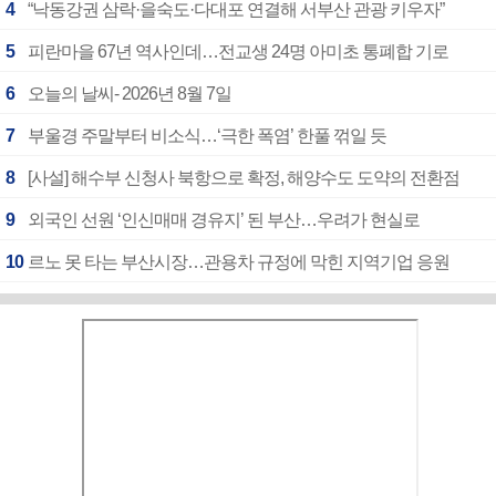
4
“낙동강권 삼락·을숙도·다대포 연결해 서부산 관광 키우자”
5
피란마을 67년 역사인데…전교생 24명 아미초 통폐합 기로
6
오늘의 날씨- 2026년 8월 7일
7
부울경 주말부터 비소식…‘극한 폭염’ 한풀 꺾일 듯
8
[사설] 해수부 신청사 북항으로 확정, 해양수도 도약의 전환점
9
외국인 선원 ‘인신매매 경유지’ 된 부산…우려가 현실로
10
르노 못 타는 부산시장…관용차 규정에 막힌 지역기업 응원