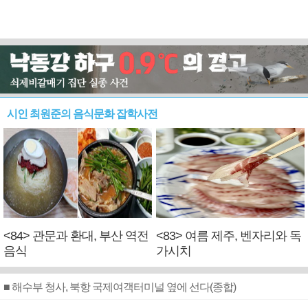
시인 최원준의 음식문화 잡학사전
<84> 관문과 환대, 부산 역전
<83> 여름 제주, 벤자리와 독
음식
가시치
■ 해수부 청사, 북항 국제여객터미널 옆에 선다(종합)