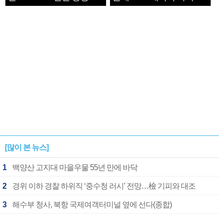
1182개팀 전수조사
확정
[많이 본 뉴스]
1
백양산 고지대 마을우물 55년 만에 바닥
2
경위 이하 경찰 하위직 ‘중수청 러시’ 전망…檢 기피와 대조
3
해수부 청사, 북항 국제여객터미널 옆에 선다(종합)