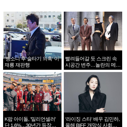
‘뺑소니 후 술타기 의혹’ 이
빨려들어갈 듯 스크린 속
재룡 재판행
시공간 변주…놀란의 메시
지는 ‘전쟁 속죄’
K팝 아이돌, '밀리언셀러'
‘라이징 스타’ 배우 김민하,
단 1.6%…30년간 등장
올해 BIFF 개막식 사회자