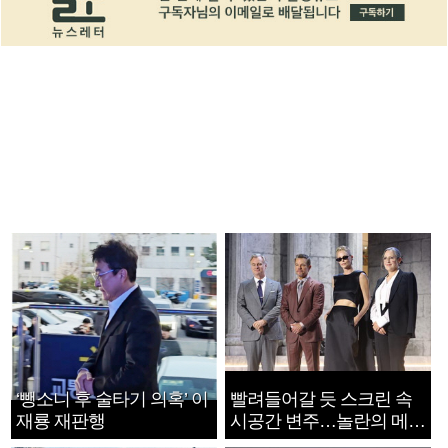
‘뺑소니 후 술타기 의혹’ 이
빨려들어갈 듯 스크린 속
재룡 재판행
시공간 변주…놀란의 메시
지는 ‘전쟁 속죄’