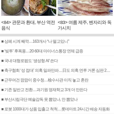
<84> 관문과 환대, 부산 역전
<83> 여름 제주, 벤자리와 독
음식
가시치
■ 상폐 시계 째깍…163개사 “나 떨고있니”
■ ‘빚투’ 후폭풍…20·60대 마이너스통장 연체 급증
■ 국내 대형로펌도 ‘생성형 AI’ 쓴다
■ 축구협회 ‘성 접대’ 의혹 일파만파…日도 의혹 연루 거론 심판 2명 조사
■ 근무여건 깜깜이 중수청…檢수사관 이직 놓고 혼란
■ 기존 일반고 전환…과기원 영재학교 3개 더 만든다
■ 부산시립극단 예술감독 못 뽑았나, 안 뽑았나
■ 로봇 1000대가 상품 입출고 척척…롯데마트 24시간 배송 자동화