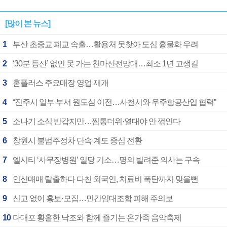
[많이 본 뉴스]
1
부산 초중교 폐교 속출…활용처 못찾아 도심 흉물화 우려
2
‘30분 등산’ 없인 못 가는 천마산전망대…최소 1년 고생길
3
홈플러스 주요매장 영업 재개
4
“진주시 일부 부서 원도심 이전…사천시와 우주항공산업 협력”
5
소나기 소식 반갑지만…찜통더위·열대야 안 꺾인다
6
창원시 불법주정차 단속 계도 중심 전환
7
엘시티 ‘사무장병원’ 일당 기소…명의 빌려준 의사는 구속
8
인신매매 탈출하다 다친 외국인, 치료비 폭탄까지 맞을뻔
9
신고 없이 홍보·모집…민간임대조합 피해 주의보
10
다대포 황홀한 낙조와 함께 즐기는 온가족 음악축제