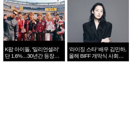
K팝 아이돌, '밀리언셀러'
‘라이징 스타’ 배우 김민하,
단 1.6%…30년간 등장
올해 BIFF 개막식 사회자
1182개팀 전수조사
확정