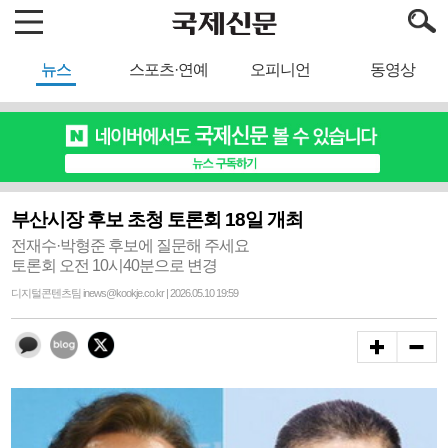
뉴스
스포츠·연예
오피니언
동영상
부산시장 후보 초청 토론회 18일 개최
전재수·박형준 후보에 질문해 주세요
토론회 오전 10시40분으로 변경
디지털콘텐츠팀 inews@kookje.co.kr | 2026.05.10 19:59