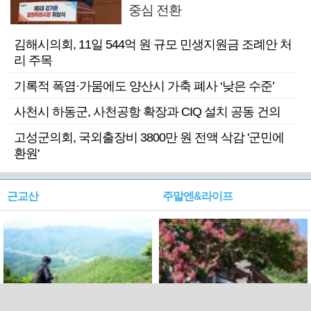
중심 전환
김해시의회, 11일 544억 원 규모 민생지원금 조례안 처
리 주목
기록적 폭염·가뭄에도 양산시 가축 폐사 ‘낮은 수준’
사천시 하동군, 사천공항 확장과 CIQ 설치 공동 건의
고성군의회, 국외출장비 3800만 원 전액 삭감 '군민에
환원'
근교산
주말엔&라이프