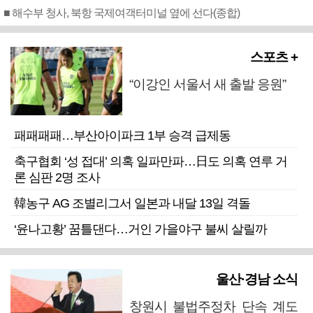
■ 해수부 청사, 북항 국제여객터미널 옆에 선다(종합)
스포츠 +
“이강인 서울서 새 출발 응원”
패패패패…부산아이파크 1부 승격 급제동
축구협회 ‘성 접대’ 의혹 일파만파…日도 의혹 연루 거
론 심판 2명 조사
韓농구 AG 조별리그서 일본과 내달 13일 격돌
‘윤나고황’ 꿈틀댄다…거인 가을야구 불씨 살릴까
울산·경남 소식
창원시 불법주정차 단속 계도