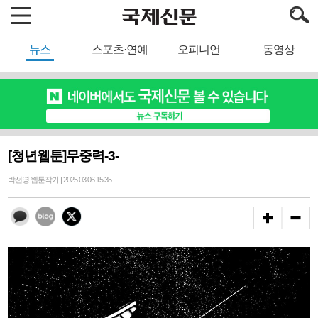
뉴스
스포츠·연예
오피니언
동영상
[청년웹툰]무중력-3-
박선영 웹툰작가 | 2025.03.06 15:35