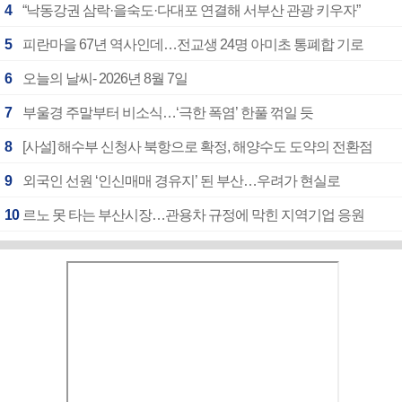
4
“낙동강권 삼락·을숙도·다대포 연결해 서부산 관광 키우자”
5
피란마을 67년 역사인데…전교생 24명 아미초 통폐합 기로
6
오늘의 날씨- 2026년 8월 7일
7
부울경 주말부터 비소식…‘극한 폭염’ 한풀 꺾일 듯
8
[사설] 해수부 신청사 북항으로 확정, 해양수도 도약의 전환점
9
외국인 선원 ‘인신매매 경유지’ 된 부산…우려가 현실로
10
르노 못 타는 부산시장…관용차 규정에 막힌 지역기업 응원