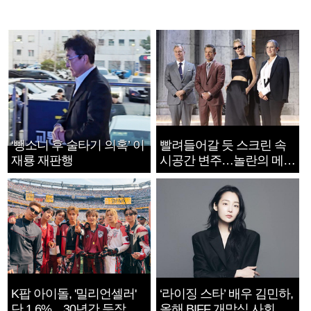
‘뺑소니 후 술타기 의혹’ 이
빨려들어갈 듯 스크린 속
재룡 재판행
시공간 변주…놀란의 메시
지는 ‘전쟁 속죄’
K팝 아이돌, '밀리언셀러'
‘라이징 스타’ 배우 김민하,
단 1.6%…30년간 등장
올해 BIFF 개막식 사회자