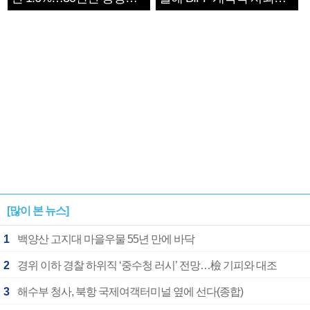
1182개팀 전수조사
확정
[많이 본 뉴스]
1
백양산 고지대 마을우물 55년 만에 바닥
2
경위 이하 경찰 하위직 ‘중수청 러시’ 전망…檢 기피와 대조
3
해수부 청사, 북항 국제여객터미널 옆에 선다(종합)