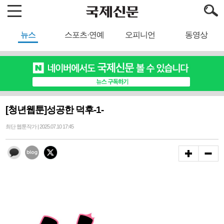
뉴스
스포츠·연예
오피니언
동영상
[청년웹툰]성공한 덕후-1-
최단 웹툰작가 | 2025.07.10 17:45