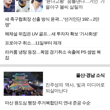
‘윤나고황’ 꿈틀댄다…거인 가
을야구 불씨 살릴까
새 축구협회장 선출 방식 윤곽…“선거인단 192→2만
명”
해체설 뒤집은 LIV 골프…새 투자자 확보 ‘기사회생’
프로야구 취소…11일부터 재개
라커룸 냉탕 등장…폭염 경기취소 속출에 PS 셈법 복
잡
울산·경남 소식
진주성의 역사, 빛과 미디어로
되살아난다
마산 원도심 행정·주거복합단지 연내 준공 수순