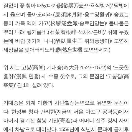
질없이 꽃 찾아 떠났다가(謾欲尋芳去·만욕심방거)/ 달빛에
시 읊으며 돌아오리라.(應須詠月歸·응수영월귀)/ 송료는
동이 가득 익어 가고(松醪滿盎嫩·송료만앙눈)/ 돌나물은
뿌리 내려 향기롭네.(石菜着根馡·석채착근비)/ 취해 누웠
는데 바람 귓가에 나니(醉臥風生耳·취와풍생이)/ 도연히
세상일을 잊어버리노라.(陶然忘世機·도연망세기)
위 시는 고봉(高峯) 기대승(奇大升·1527~1572)의 ‘느긋한
흥취’(漫興·만흥) 세 수중 첫수로, 그의 문집인 ‘고봉집(高
峯集)’ 권 1에 실려 있다.
기대승은 퇴계 이황과 사단칠정논변으로 유명한 문신이
다. 한성부 청파 만리현(지금의 서울 마포구 공덕동)에서
아버지 경기전 참봉 기진(寄進)과 어머니 진주 강씨 사이
에서 차남으로 태어났다. 1558년에 식년시 문과에 급제후