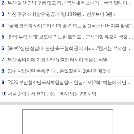
2
부산 울산 경남 구름 많고 경남 북서내륙 소나기…폭염·열대야 계속
3
부산 주유소 휘발유 평균가 ℓ당 1849원… 전주보다 3원 ↓
4
"올해 코스피 사이드카 43회 중 25회는 삼전닉스 ETF 이후 발생"
5
‘탄약 부족 사태’ 보도에 격노한 트럼프…군사기밀 유출자 색출 지시
6
[속보] ‘심판 성접대’ 논란 축구협회 공식 사과…“현재는 부적절 행위 없어”
7
부산 앞바다에 기름 425ℓ 유출한 러시아 화물선 적발
8
입추 지났지만 푹푹 찐다…온열질환자 10년 만에 3배
9
[2026 부산청소년극지체험탐험대 현장르포] 2회 : 하늘에서 만난 얼음의 나라
10
서울 중랑구서 흉기 난동…60대 남성 2명 사망