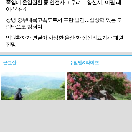
폭염에 온열질환 등 안전사고 우려… 양산시, '어필 레
이스' 취소
창녕 중부내륙고속도로서 포탄 발견…살상력 없는 모
의탄으로 밝혀져
입원환자가 연달아 사망한 울산 한 정신의료기관 폐원
전망
근교산
주말엔&라이프
근교산&그너머…상주·문경
폭염보다 더 뜨거워라…100
청화산~시루봉
일을 붉게 불태울 ‘선비정신’
피었네