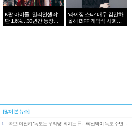
K팝 아이돌, '밀리언셀러'
‘라이징 스타’ 배우 김민하,
단 1.6%…30년간 등장
올해 BIFF 개막식 사회자
1182개팀 전수조사
확정
[많이 본 뉴스]
1
[속보] 여전히 ‘독도는 우리땅’ 외치는 日…韓선박이 독도 주변 해양조사 활동하자 반발