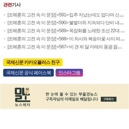
관련
기사
[조해훈의 고전 속 이 문장] <591> 입추 지났는데도 덥다며 신유안에게 보낸 박규수의 편지
[조해훈의 고전 속 이 문장] <590> 불볕더위 지속되다 단비 내려 시 읊은 조선 후기 신익전
[조해훈의 고전 속 이 문장] <589> 옥잠화를 노래한 조선 22대 왕 정조의 시
[조해훈의 고전 속 이 문장] <588> 이 처사와 복숭아꽃 사이 떠다닌 일 읊은 최광유의 시
[조해훈의 고전 속 이 문장] <587> 비 갠 뒤 달 아래의 풍광 읊은 면우 곽종석의 시
국제신문 카카오플러스 친구
국제신문 공식 페이스북
인스타그램