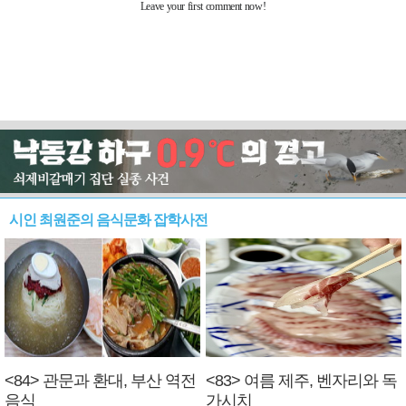
시인 최원준의 음식문화 잡학사전
<84> 관문과 환대, 부산 역전
<83> 여름 제주, 벤자리와 독
음식
가시치