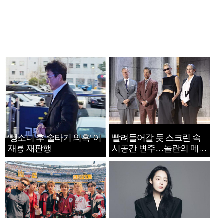
‘뺑소니 후 술타기 의혹’ 이
빨려들어갈 듯 스크린 속
재룡 재판행
시공간 변주…놀란의 메시
지는 ‘전쟁 속죄’