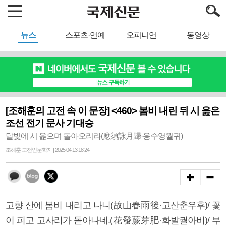
뉴스
스포츠·연예
오피니언
동영상
[조해훈의 고전 속 이 문장] <460> 봄비 내린 뒤 시 읊은
조선 전기 문사 기대승
달빛에 시 읊으며 돌아오리라(應須詠月歸·응수영월귀)
조해훈 고전인문학자 | 2025.04.13 18:24
고향 산에 봄비 내리고 나니(故山春雨後·고산춘우후)/ 꽃
이 피고 고사리가 돋아나네.(花發蕨芽肥·화발궐아비)/ 부