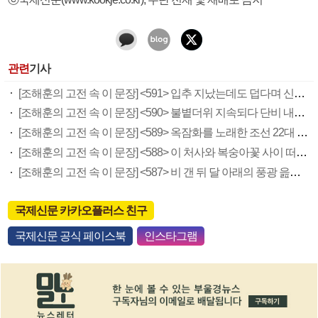
관련
기사
[조해훈의 고전 속 이 문장] <591> 입추 지났는데도 덥다며 신유안에게 보낸 박규수의 편지
[조해훈의 고전 속 이 문장] <590> 불볕더위 지속되다 단비 내려 시 읊은 조선 후기 신익전
[조해훈의 고전 속 이 문장] <589> 옥잠화를 노래한 조선 22대 왕 정조의 시
[조해훈의 고전 속 이 문장] <588> 이 처사와 복숭아꽃 사이 떠다닌 일 읊은 최광유의 시
[조해훈의 고전 속 이 문장] <587> 비 갠 뒤 달 아래의 풍광 읊은 면우 곽종석의 시
국제신문 카카오플러스 친구
국제신문 공식 페이스북
인스타그램