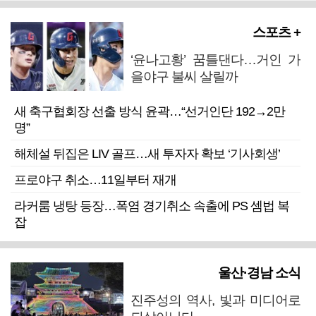
스포츠 +
‘윤나고황’ 꿈틀댄다…거인 가
을야구 불씨 살릴까
새 축구협회장 선출 방식 윤곽…“선거인단 192→2만
명”
해체설 뒤집은 LIV 골프…새 투자자 확보 ‘기사회생’
프로야구 취소…11일부터 재개
라커룸 냉탕 등장…폭염 경기취소 속출에 PS 셈법 복
잡
울산·경남 소식
진주성의 역사, 빛과 미디어로