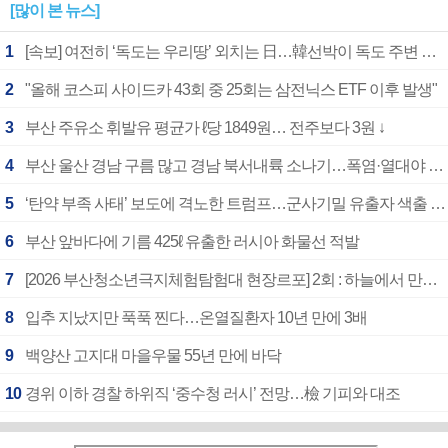
[많이 본 뉴스]
1
[속보] 여전히 ‘독도는 우리땅’ 외치는 日…韓선박이 독도 주변 해양조사 활동하자 반발
2
"올해 코스피 사이드카 43회 중 25회는 삼전닉스 ETF 이후 발생"
3
부산 주유소 휘발유 평균가 ℓ당 1849원… 전주보다 3원 ↓
4
부산 울산 경남 구름 많고 경남 북서내륙 소나기…폭염·열대야 계속
5
‘탄약 부족 사태’ 보도에 격노한 트럼프…군사기밀 유출자 색출 지시
6
부산 앞바다에 기름 425ℓ 유출한 러시아 화물선 적발
7
[2026 부산청소년극지체험탐험대 현장르포] 2회 : 하늘에서 만난 얼음의 나라
8
입추 지났지만 푹푹 찐다…온열질환자 10년 만에 3배
9
백양산 고지대 마을우물 55년 만에 바닥
10
경위 이하 경찰 하위직 ‘중수청 러시’ 전망…檢 기피와 대조