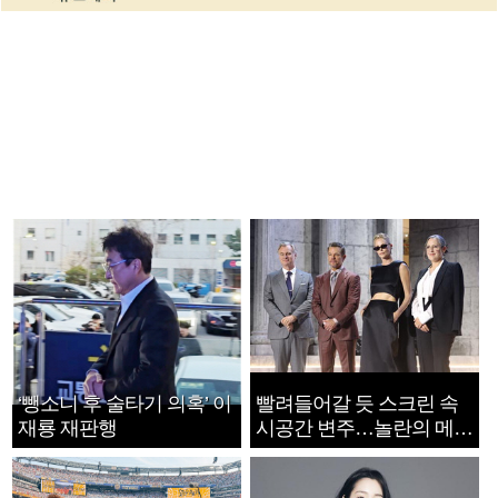
‘뺑소니 후 술타기 의혹’ 이
빨려들어갈 듯 스크린 속
재룡 재판행
시공간 변주…놀란의 메시
지는 ‘전쟁 속죄’