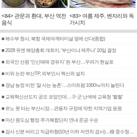
<84> 관문과 환대, 부산 역전
<83> 여름 제주, 벤자리와 독
음식
가시치
■ 해수부 청사, 북항 국제여객터미널 옆에 선다(종합)
■ 2028 유엔 해양총회 개최지, ‘부산이냐 제주냐’ 10일 결정
■ 외국인 선원 ‘인신매매 경유지’ 된 부산…우려가 현실로
■ 비위 논란 부산TP, 외부인사 혁신위 설치
■ 경남 농정 비전 ‘잘 사는 농촌’…스마트팜 1000㏊까지 늘린다
■ 교육혁신선도지 공모 코앞인데…구·군 난색에 교육청 ‘쩔쩔’
■ 르노 못 타는 부산시장…관용차 규정에 막힌 지역기업 응원
■ 마산 원도심 행정·주거복합단지 연내 준공 수순
■ 검사 신분 버리고 직급하향(10년 이하 저연차 검사)…檢 중수청행 기피