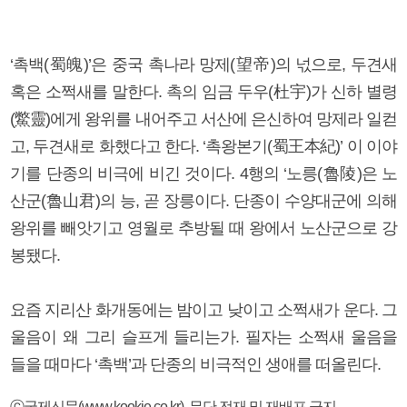
‘촉백(蜀魄)’은 중국 촉나라 망제(望帝)의 넋으로, 두견새
혹은 소쩍새를 말한다. 촉의 임금 두우(杜宇)가 신하 별령
(鱉靈)에게 왕위를 내어주고 서산에 은신하여 망제라 일컫
고, 두견새로 화했다고 한다. ‘촉왕본기(蜀王本紀)’ 이 이야
기를 단종의 비극에 비긴 것이다. 4행의 ‘노릉(魯陵)은 노
산군(魯山君)의 능, 곧 장릉이다. 단종이 수양대군에 의해
왕위를 빼앗기고 영월로 추방될 때 왕에서 노산군으로 강
봉됐다.
요즘 지리산 화개동에는 밤이고 낮이고 소쩍새가 운다. 그
울음이 왜 그리 슬프게 들리는가. 필자는 소쩍새 울음을
들을 때마다 ‘촉백’과 단종의 비극적인 생애를 떠올린다.
ⓒ국제신문(www.kookje.co.kr), 무단 전재 및 재배포 금지