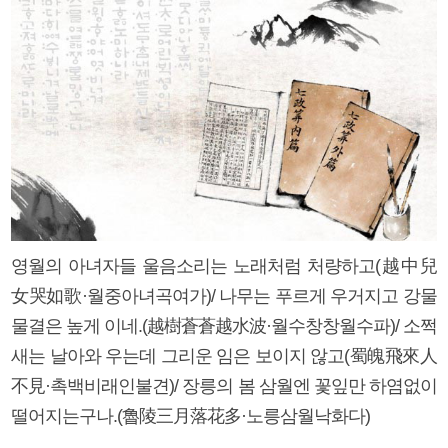
영월의 아녀자들 울음소리는 노래처럼 처량하고(越中兒
女哭如歌·월중아녀곡여가)/ 나무는 푸르게 우거지고 강물
물결은 높게 이네.(越樹蒼蒼越水波·월수창창월수파)/ 소쩍
새는 날아와 우는데 그리운 임은 보이지 않고(蜀魄飛來人
不見·촉백비래인불견)/ 장릉의 봄 삼월엔 꽃잎만 하염없이
떨어지는구나.(魯陵三月落花多·노릉삼월낙화다)