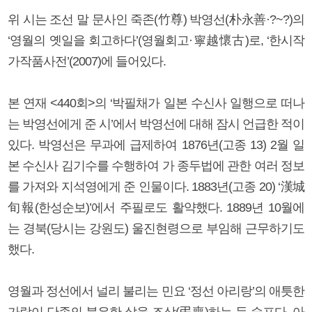
위 시는 조선 말 문사인 죽존(竹尊) 박영선(朴永善·?~?)의
‘영월의 옛일을 회고하다’(영월회고·寧越懷古)로, ‘한시작
가작품사전’(2007)에 들어있다.
본 연재 <440회>의 ‘박필채가 일본 수신사 일행으로 떠나
는 박영선에게 준 시’에서 박영선에 대해 잠시 언급한 적이
있다. 박영선은 무과에 급제하여 1876년(고종 13) 2월 일
본 수신사 김기수를 수행하여 가 종두법에 관한 여러 정보
를 가져와 지석영에게 준 인물이다. 1883년(고종 20) ‘漢城
旬報(한성순보)’에서 주필로도 활약했다. 1889년 10월에
는 경북(당시는 강원도) 울진현령으로 부임해 근무하기도
했다.
영월과 정선에서 널리 불리는 민요 ‘정선 아리랑’의 애틋한
가락이 단종의 불우한 삶을 조상(弔喪)하는 듯 슬프다. 아