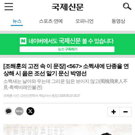
뉴스
스포츠·연예
오피니언
동영상
[조해훈의 고전 속 이 문장] <567> 소쩍새에 단종을 연
상해 시 읊은 조선 말기 문신 박영선
소쩍새는 날아와 우는데 그리운 임은 보이지 않고(蜀魄飛來人不
見·촉백비래인불견)
조해훈 시인·고전인문학자·목압서사 원장 | 2026.05.10 18:27