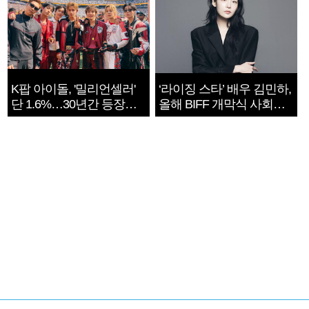
K팝 아이돌, '밀리언셀러'
‘라이징 스타’ 배우 김민하,
단 1.6%…30년간 등장
올해 BIFF 개막식 사회자
1182개팀 전수조사
확정