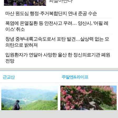
되살아난다
마산 원도심 행정·주거복합단지 연내 준공 수순
폭염에 온열질환 등 안전사고 우려… 양산시, '어필 레
이스' 취소
창녕 중부내륙고속도로서 포탄 발견…살상력 없는 모
의탄으로 밝혀져
입원환자가 연달아 사망한 울산 한 정신의료기관 폐원
전망
근교산
주말엔&라이프