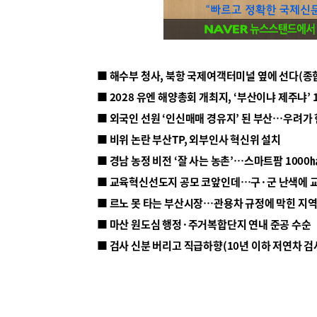
■ 해수부 청사, 북항 국제여객터미널 옆에 선다(종
■ 2028 유엔 해양총회 개최지, ‘부산이냐 제주냐’ 
■ 외국인 선원 ‘인신매매 경유지’ 된 부산…우려가
■ 비위 논란 부산TP, 외부인사 혁신위 설치
■ 르노 못 타는 부산시장…관용차 규정에 막힌 지
■ 마산 원도심 행정·주거복합단지 연내 준공 수순