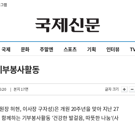
타그램
국제
문화
주말엔
스포츠
기획
인터뷰
T
 기부봉사활동
6:20
| 본지 17면
글자 크기
 허현, 이사장 구자성)은 개원 20주년을 맞아 지난 27
함께하는 기부봉사활동 ‘건강한 발걸음, 따뜻한 나눔’(사