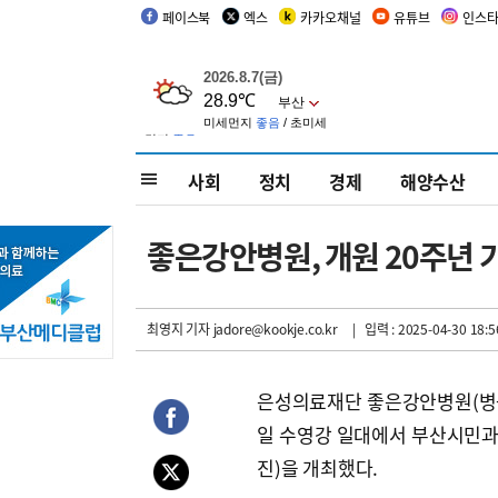
페이스북
엑스
카카오채널
유튜브
인스
사회
정치
경제
해양수산
좋은강안병원, 개원 20주년
최영지 기자
jadore@kookje.co.kr
| 입력 : 2025-04-30 18:5
은성의료재단 좋은강안병원(병원장
일 수영강 일대에서 부산시민과 
진)을 개최했다.