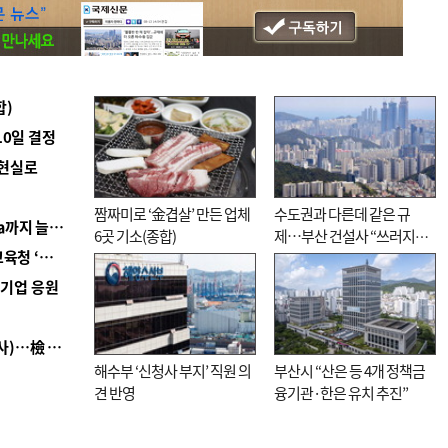
합)
10일 결정
 현실로
짬짜미로 ‘金겹살’ 만든 업체
수도권과 다른데 같은 규
■ 경남 농정 비전 ‘잘 사는 농촌’…스마트팜 1000㏊까지 늘린다
6곳 기소(종합)
제…부산 건설사 “쓰러지기
■ 교육혁신선도지 공모 코앞인데…구·군 난색에 교육청 ‘쩔쩔’
직전”
역기업 응원
■ 검사 신분 버리고 직급하향(10년 이하 저연차 검사)…檢 중수청행 기피
해수부 ‘신청사 부지’ 직원 의
부산시 “산은 등 4개 정책금
견 반영
융기관·한은 유치 추진”