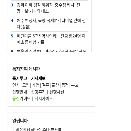
3
경위 이하 경찰 하위직 ‘중수청 러시’ 전
망…檢 기피와 대조
4
해수부 청사, 북항 국제여객터미널 옆에 선
다(종합)
5
피란마을 67년 역사인데…전교생 24명 아
미초 통폐합 기로
6
부울경 주말부터 비소식…‘극한 폭염’ 한풀
꺾일 듯
7
“낙동강권 삼락·을숙도·다대포 연결해 서
독자참여 게시판
부산 관광 키우자”
독자투고
|
기사제보
8
오늘의 날씨- 2026년 8월 7일
인사
|
모임
|
개업
|
결혼
|
출산
|
동정
|
부고
9
산행안내
외국인 선원 ‘인신매매 경유지’ 된 부산…
|
산행후기
|
산행사진
우려가 현실로
등산
가이드
|
낚시
가이드
10
[사설] 해수부 신청사 북항으로 확정, 해양
수도 도약의 전환점
알립니다
· 제 219회 한낮의 유U; 콘서트