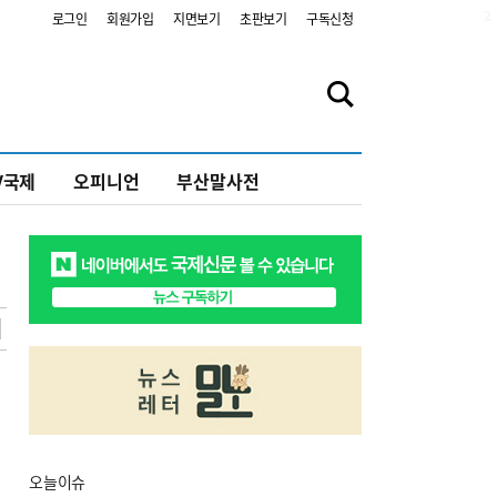
2
로그인
회원가입
지면보기
초판보기
구독신청
V국제
오피니언
부산말사전
오늘
이슈