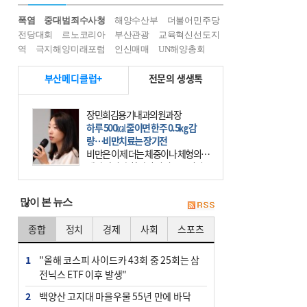
폭염
중대범죄수사청
해양수산부
더불어민주당
전당대회
르노코리아
부산관광
교육혁신선도지
역
극지해양미래포럼
인신매매
UN해양총회
부산메디클럽+
전문의 생생톡
장민희김용기내과의원과장
하루 500㎉ 줄이면 한주 0.5㎏ 감
량…비만치료는 장기전
비만은 이제 더는 체중이나 체형의 문
제가 아니다. 하나의 질병으로 인지
하고 치료와 관리를 해야 한다. 세계
보건기구(WHO)는 이미 1994년 비만
많이 본 뉴스
을 인류의 중요한
종합
정치
경제
사회
스포츠
1
"올해 코스피 사이드카 43회 중 25회는 삼
전닉스 ETF 이후 발생"
2
백양산 고지대 마을우물 55년 만에 바닥