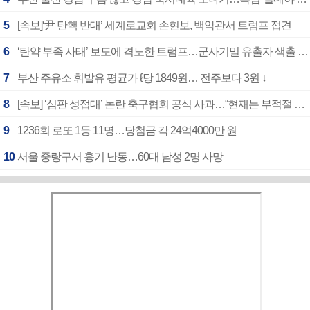
5
[속보]‘尹 탄핵 반대’ 세계로교회 손현보, 백악관서 트럼프 접견
6
‘탄약 부족 사태’ 보도에 격노한 트럼프…군사기밀 유출자 색출 지시
7
부산 주유소 휘발유 평균가 ℓ당 1849원… 전주보다 3원 ↓
8
[속보] ‘심판 성접대’ 논란 축구협회 공식 사과…“현재는 부적절 행위 없어”
9
1236회 로또 1등 11명…당첨금 각 24억4000만 원
10
서울 중랑구서 흉기 난동…60대 남성 2명 사망