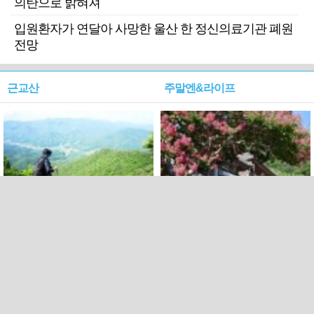
의탄으로 밝혀져
입원환자가 연달아 사망한 울산 한 정신의료기관 폐원
전망
근교산
주말엔&라이프
근교산&그너머…상주·문경
폭염보다 더 뜨거워라…100
청화산~시루봉
일을 붉게 불태울 ‘선비정신’
피었네
PC버전
엑스
페이스북
Copyright ⓒ 2015 All rights reserved by 국제신문