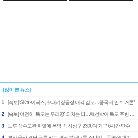
1182개팀 전수조사
확정
[많이 본 뉴스]
1
[속보]“SK하이닉스, 中패키징공장 매각 검토…중국서 인수 거론”
2
[속보] 여전히 ‘독도는 우리땅’ 외치는 日…韓선박이 독도 주변 해양조사 활동하자 반발
3
노후 상수도관 파열에 폭염 속 사상구 2300여 가구 6시간 단수
4
부산 울산 경남 구름 많고 경남 북서내륙 소나기…폭염·열대야 계속