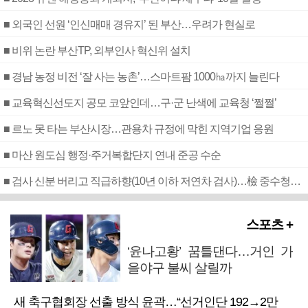
■ 외국인 선원 ‘인신매매 경유지’ 된 부산…우려가 현실로
■ 비위 논란 부산TP, 외부인사 혁신위 설치
■ 경남 농정 비전 ‘잘 사는 농촌’…스마트팜 1000㏊까지 늘린다
■ 교육혁신선도지 공모 코앞인데…구·군 난색에 교육청 ‘쩔쩔’
■ 르노 못 타는 부산시장…관용차 규정에 막힌 지역기업 응원
■ 마산 원도심 행정·주거복합단지 연내 준공 수순
■ 검사 신분 버리고 직급하향(10년 이하 저연차 검사)…檢 중수청행 기피
스포츠 +
‘윤나고황’ 꿈틀댄다…거인 가
을야구 불씨 살릴까
새 축구협회장 선출 방식 윤곽…“선거인단 192→2만