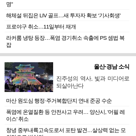
명”
해체설 뒤집은 LIV 골프…새 투자자 확보 ‘기사회생’
프로야구 취소…11일부터 재개
라커룸 냉탕 등장…폭염 경기취소 속출에 PS 셈법 복
잡
울산·경남 소식
진주성의 역사, 빛과 미디어로
되살아난다
마산 원도심 행정·주거복합단지 연내 준공 수순
폭염에 온열질환 등 안전사고 우려… 양산시, '어필 레
이스' 취소
창녕 중부내륙고속도로서 포탄 발견…살상력 없는 모