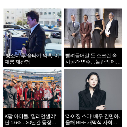
‘뺑소니 후 술타기 의혹’ 이
빨려들어갈 듯 스크린 속
재룡 재판행
시공간 변주…놀란의 메시
지는 ‘전쟁 속죄’
K팝 아이돌, '밀리언셀러'
‘라이징 스타’ 배우 김민하,
단 1.6%…30년간 등장
올해 BIFF 개막식 사회자