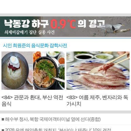
시인 최원준의 음식문화 잡학사전
<84> 관문과 환대, 부산 역전
<83> 여름 제주, 벤자리와 독
음식
가시치
■ 해수부 청사, 북항 국제여객터미널 옆에 선다(종합)
■ 2028 유엔 해양총회 개최지, ‘부산이냐 제주냐’ 10일 결정