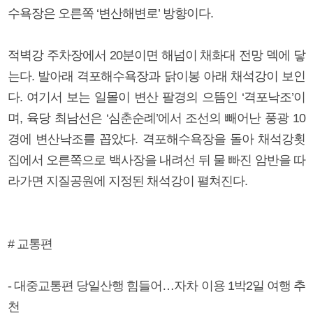
수욕장은 오른쪽 ‘변산해변로’ 방향이다.
적벽강 주차장에서 20분이면 해넘이 채화대 전망 덱에 닿
는다. 발아래 격포해수욕장과 닭이봉 아래 채석강이 보인
다. 여기서 보는 일몰이 변산 팔경의 으뜸인 ‘격포낙조’이
며, 육당 최남선은 ‘심춘순례’에서 조선의 빼어난 풍광 10
경에 변산낙조를 꼽았다. 격포해수욕장을 돌아 채석강횟
집에서 오른쪽으로 백사장을 내려선 뒤 물 빠진 암반을 따
라가면 지질공원에 지정된 채석강이 펼쳐진다.
# 교통편
- 대중교통편 당일산행 힘들어…자차 이용 1박2일 여행 추
천