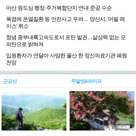
마산 원도심 행정·주거복합단지 연내 준공 수순
폭염에 온열질환 등 안전사고 우려… 양산시, '어필 레
이스' 취소
창녕 중부내륙고속도로서 포탄 발견…살상력 없는 모
의탄으로 밝혀져
입원환자가 연달아 사망한 울산 한 정신의료기관 폐원
전망
근교산
주말엔&라이프