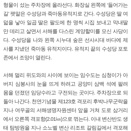
형물이 섰는 주차장에 올라선다. 화장실 왼쪽에 ‘들어가는
길’ 팻말은 수성당과 죽마동유적지로 간다. 수성당은 딸 여
덟을 낳아 일곱 딸은 팔도에 한 명씩 시집 보내고 막내딸
만 데리고 살면서 서해를 다스린 계양할미를 모신 사당이
다. 수성당을 나와 왼쪽 시누대 숲은 선사시대 바다에 제
사를 지냈던 죽마동 유적지이다. 유적지 끝의 수성당 포토
존에서 조망이 열린다.
서해 멀리 위도와의 사이에 보이는 임수도는 심청이가 아
버지 심봉사의 눈을 뜨게 하려고 공양미 삼백 석에 팔려
몸을 던졌던 임당수라고 구전되는 곳이다. 주차장으로 되
돌아 나간다. 천연기념물 제123호 격포리 후박나무군락을
지나 여우골의 서해생명자원센터 앞을 거쳐 도로 삼거리
에서 오른쪽 격포항(2.01㎞)으로 꺾는다. 이내 변산반도 생
태 탐방원을 지나 소노벨 변산 리조트 갈림길에서 격포해