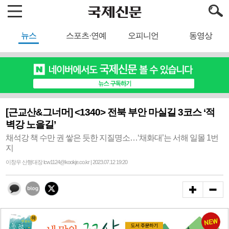
뉴스
스포츠·연예
오피니언
동영상
[근교산&그너머] <1340> 전북 부안 마실길 3코스 ‘적
벽강 노을길’
채석강 책 수만 권 쌓은 듯한 지질명소…‘채화대’는 서해 일몰 1번
지
이창우 산행대장 lcw1124@kookje.co.kr | 2023.07.12 19:20