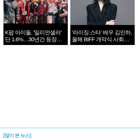
K팝 아이돌, '밀리언셀러'
‘라이징 스타’ 배우 김민하,
단 1.6%…30년간 등장
올해 BIFF 개막식 사회자
1182개팀 전수조사
확정
[많이 본 뉴스]