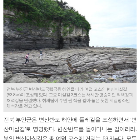
전북 부안군 변산반도국립공원 해안을 따라 여덟 코스의 변산마실길
(53.8㎞)이 조성돼 있다. 그중 마실길 3코스는 서해안 명승지인 적벽강과
채석강을 연결했다. 취재팀이 수만 권 책을 쌓아 놓은 듯한 지질명소인
채석강을 걷고 있다.
전북 부안군은 변산반도 해안에 둘레길을 조성하면서 ‘변
산마실길’로 명명했다. 변산반도를 돌아다니는 길이리라.
부안 변산마실길은 총 여덟 코스에 거리는 53.8㎞다. 모두