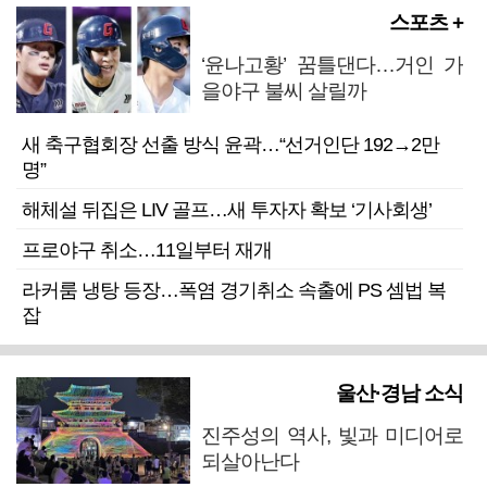
스포츠 +
‘윤나고황’ 꿈틀댄다…거인 가
을야구 불씨 살릴까
새 축구협회장 선출 방식 윤곽…“선거인단 192→2만
명”
해체설 뒤집은 LIV 골프…새 투자자 확보 ‘기사회생’
프로야구 취소…11일부터 재개
라커룸 냉탕 등장…폭염 경기취소 속출에 PS 셈법 복
잡
울산·경남 소식
진주성의 역사, 빛과 미디어로
되살아난다