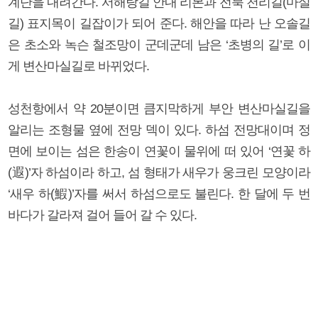
계단을 내려간다. 서해랑길 안내 리본과 전북 천리길(마실
길) 표지목이 길잡이가 되어 준다. 해안을 따라 난 오솔길
은 초소와 녹슨 철조망이 군데군데 남은 ‘초병의 길’로 이
게 변산마실길로 바뀌었다.
성천항에서 약 20분이면 큼지막하게 부안 변산마실길을
알리는 조형물 옆에 전망 덱이 있다. 하섬 전망대이며 정
면에 보이는 섬은 한송이 연꽃이 물위에 떠 있어 ‘연꽃 하
(遐)’자 하섬이라 하고, 섬 형태가 새우가 웅크린 모양이라
‘새우 하(鰕)’자를 써서 하섬으로도 불린다. 한 달에 두 번
바다가 갈라져 걸어 들어 갈 수 있다.