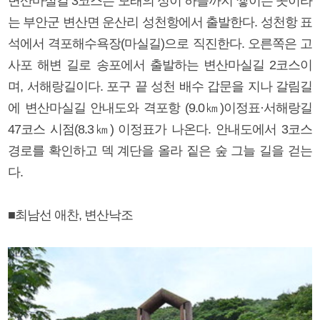
변산마실길 3코스는 모래의 성이 하늘까지 쌓이는 곳이라
는 부안군 변산면 운산리 성천항에서 출발한다. 성천항 표
석에서 격포해수욕장(마실길)으로 직진한다. 오른쪽은 고
사포 해변 길로 송포에서 출발하는 변산마실길 2코스이
며, 서해랑길이다. 포구 끝 성천 배수 갑문을 지나 갈림길
에 변산마실길 안내도와 격포항 (9.0㎞)이정표·서해랑길
47코스 시점(8.3㎞) 이정표가 나온다. 안내도에서 3코스
경로를 확인하고 덱 계단을 올라 짙은 숲 그늘 길을 걷는
다.
■최남선 애찬, 변산낙조