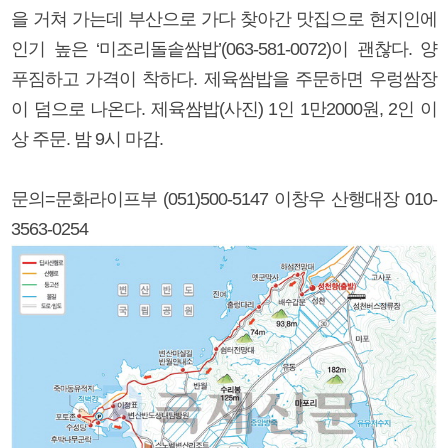
을 거쳐 가는데 부산으로 가다 찾아간 맛집으로 현지인에
인기 높은 ‘미조리돌솥쌈밥’(063-581-0072)이 괜찮다. 양
푸짐하고 가격이 착하다. 제육쌈밥을 주문하면 우렁쌈장
이 덤으로 나온다. 제육쌈밥(사진) 1인 1만2000원, 2인 이
상 주문. 밤 9시 마감.
문의=문화라이프부 (051)500-5147 이창우 산행대장 010-
3563-0254