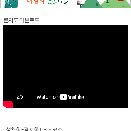
큰지도 다운로드
- 성천항~격포항 9.8㎞ 코스