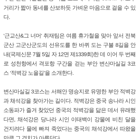
거리가 짧아 동네를 산보하듯 가벼운 마음으로 걸을 수 있
다.
‘근교산&그 너머‘ 취재팀은 여름 휴가철을 맞아 앞서 전북
군산 고군산군도의 선유도를 한 바퀴 도는 구불 8길을 안
내(국제신문 7월 5일 자 12면 제1339회)한 데 이어 두 번째
로 성천항에서 격포항 구간을 걷는 부안 변산마실길 3코
스 ‘적벽강 노을길’을 소개한다.
변산마실길 3코스는 서해안 명승지로 유명한 부안 적벽강
과 채석강을 찾아가는 길이다. 적벽강은 중국 송나라 시인
소동파가 즐겨 찾았던 중국의 적벽강을 닮은 데서 유래했
다면, 채석강은 당나라 시인 이태백이 강물에 비친 달을
건지려다 물에 빠져 죽었다는 중국의 채석강에서 따왔을
만큼 그 경치가 아름답다.