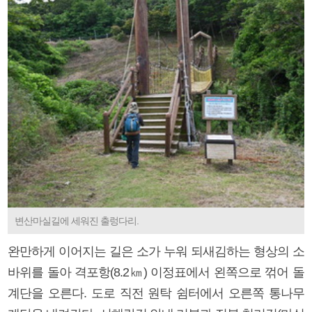
변산마실길에 세워진 출렁다리.
완만하게 이어지는 길은 소가 누워 되새김하는 형상의 소
바위를 돌아 격포항(8.2㎞) 이정표에서 왼쪽으로 꺾어 돌
계단을 오른다. 도로 직전 원탁 쉼터에서 오른쪽 통나무