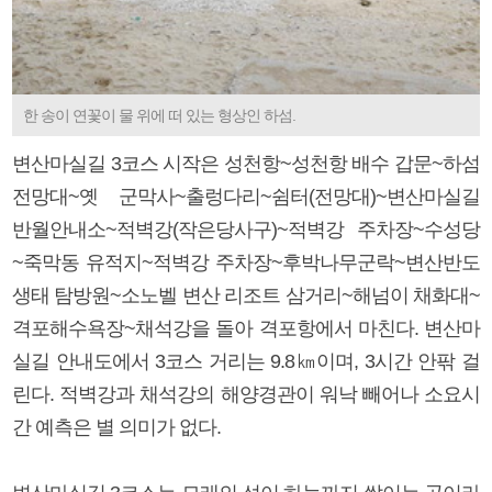
한 송이 연꽃이 물 위에 떠 있는 형상인 하섬.
변산마실길 3코스 시작은 성천항~성천항 배수 갑문~하섬
전망대~옛 군막사~출렁다리~쉼터(전망대)~변산마실길
반월안내소~적벽강(작은당사구)~적벽강 주차장~수성당
~죽막동 유적지~적벽강 주차장~후박나무군락~변산반도
생태 탐방원~소노벨 변산 리조트 삼거리~해넘이 채화대~
격포해수욕장~채석강을 돌아 격포항에서 마친다. 변산마
실길 안내도에서 3코스 거리는 9.8㎞이며, 3시간 안팎 걸
린다. 적벽강과 채석강의 해양경관이 워낙 빼어나 소요시
간 예측은 별 의미가 없다.