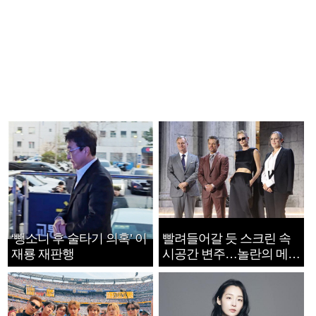
‘뺑소니 후 술타기 의혹’ 이
빨려들어갈 듯 스크린 속
재룡 재판행
시공간 변주…놀란의 메시
지는 ‘전쟁 속죄’