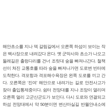
해안초소를 지나 덱 갈림길에서 오른쪽 하섬이 보이는 작
은 백사장으로 내려갔다 온다. 옛 군막사와 초소가 나오고
둘레길은 출렁다리를 건너 조릿대 숲을 빠져나간다. 철책
선이 쳐진 교통호를 따라 숲을 빠져나가면 도로변 빈터에
도착한다. 격포항과 격포해수욕장은 왼쪽 도로를 끼고 간
다. 오른쪽은 ‘진여’ 해안으로 내려가는 길로 안전사고가
잦아 출입통제중이다. 쉼터 전망대를 지나 조망이 열리며
오른쪽 멀리 고군산군도가 보인다. 다시 도로와 연결되고
하섬 전망대에서 약 50분이면 변산마실길 반월안내소에