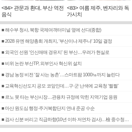
<84> 관문과 환대, 부산 역전
<83> 여름 제주, 벤자리와 독
음식
가시치
■ 해수부 청사, 북항 국제여객터미널 옆에 선다(종합)
■ 2028 유엔 해양총회 개최지, ‘부산이냐 제주냐’ 10일 결정
■ 외국인 선원 ‘인신매매 경유지’ 된 부산…우려가 현실로
■ 비위 논란 부산TP, 외부인사 혁신위 설치
■ 경남 농정 비전 ‘잘 사는 농촌’…스마트팜 1000㏊까지 늘린다
■ 교육혁신선도지 공모 코앞인데…구·군 난색에 교육청 ‘쩔쩔’
■ 르노 못 타는 부산시장…관용차 규정에 막힌 지역기업 응원
■ 마산 원도심 행정·주거복합단지 연내 준공 수순
■ 검사 신분 버리고 직급하향(10년 이하 저연차 검사)…檢 중수청행 기피