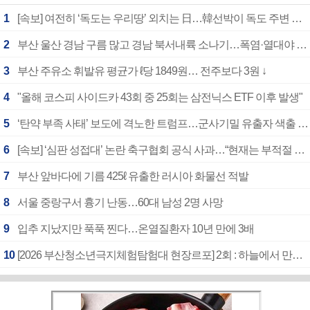
1
[속보] 여전히 ‘독도는 우리땅’ 외치는 日…韓선박이 독도 주변 해양조사 활동하자 반발
2
부산 울산 경남 구름 많고 경남 북서내륙 소나기…폭염·열대야 계속
3
부산 주유소 휘발유 평균가 ℓ당 1849원… 전주보다 3원 ↓
4
"올해 코스피 사이드카 43회 중 25회는 삼전닉스 ETF 이후 발생"
5
‘탄약 부족 사태’ 보도에 격노한 트럼프…군사기밀 유출자 색출 지시
6
[속보] ‘심판 성접대’ 논란 축구협회 공식 사과…“현재는 부적절 행위 없어”
7
부산 앞바다에 기름 425ℓ 유출한 러시아 화물선 적발
8
서울 중랑구서 흉기 난동…60대 남성 2명 사망
9
입추 지났지만 푹푹 찐다…온열질환자 10년 만에 3배
10
[2026 부산청소년극지체험탐험대 현장르포] 2회 : 하늘에서 만난 얼음의 나라