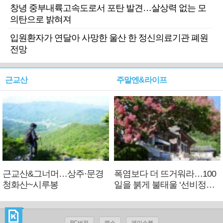
창녕 중부내륙고속도로서 포탄 발견…살상력 없는 모
의탄으로 밝혀져
입원환자가 연달아 사망한 울산 한 정신의료기관 폐원
전망
근교산
주말엔&라이프
근교산&그너머…상주·문경
폭염보다 더 뜨거워라…100
청화산~시루봉
일을 붉게 불태울 ‘선비정신’
피었네
PC버전
엑스
페이스북