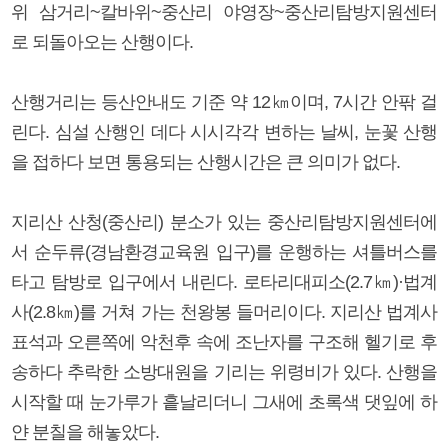
위 삼거리~칼바위~중산리 야영장~중산리탐방지원센터
로 되돌아오는 산행이다.
산행거리는 등산안내도 기준 약 12㎞이며, 7시간 안팎 걸
린다. 심설 산행인 데다 시시각각 변하는 날씨, 눈꽃 산행
을 접하다 보면 통용되는 산행시간은 큰 의미가 없다.
지리산 산청(중산리) 분소가 있는 중산리탐방지원센터에
서 순두류(경남환경교육원 입구)를 운행하는 셔틀버스를
타고 탐방로 입구에서 내린다. 로타리대피소(2.7㎞)·법계
사(2.8㎞)를 거쳐 가는 천왕봉 들머리이다. 지리산 법계사
표석과 오른쪽에 악천후 속에 조난자를 구조해 헬기로 후
송하다 추락한 소방대원을 기리는 위령비가 있다. 산행을
시작할 때 눈가루가 흩날리더니 그새에 초록색 댓잎에 하
얀 분칠을 해놓았다.