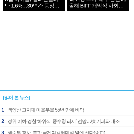
단 1.6%…30년간 등장
올해 BIFF 개막식 사회자
1182개팀 전수조사
확정
[많이 본 뉴스]
1
백양산 고지대 마을우물 55년 만에 바닥
2
경위 이하 경찰 하위직 ‘중수청 러시’ 전망…檢 기피와 대조
3
해수부 청사, 북항 국제여객터미널 옆에 선다(종합)