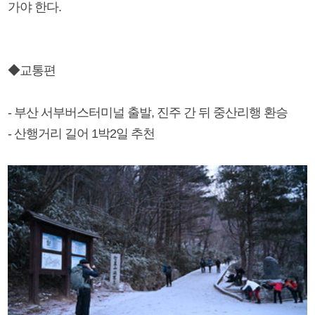
가야 한다.
◆교통편
- 부산 서부버스터미널 출발, 진주 간 뒤 중산리행 환승
- 산행거리 길어 1박2일 추천