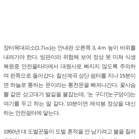
장터목대피소(1.7㎞)는 안내판 오른쪽 3, 4ｍ 높이 바위를
내려가야 한다. 빙판이라 위험해 보여 정상 못 미쳐 식생
복원중 안전울타리에서 대원사로 빠지지 않도록 주의하
며 왼쪽으로 돌아갔다. 칠선계곡 상단 쉼터를 지나 15분이
면 하늘로 통하는 문이라는 통천문을 빠져나간다. 꽃사슴
뿔 같은 상고대가 발길을 붙잡는데, ‘눈 구디’(눈구덩이)는
여기를 두고 하는 말 같다. 10분이면 제석봉 정상을 대신
하는 안전쉼터에 닿는다.
1950년 대 도벌꾼들이 도벌 흔적을 안 남기려고 불을 질러