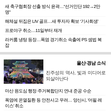
새 축구협회장 선출 방식 윤곽…“선거인단 192→2만
명”
해체설 뒤집은 LIV 골프…새 투자자 확보 ‘기사회생’
프로야구 취소…11일부터 재개
라커룸 냉탕 등장…폭염 경기취소 속출에 PS 셈법 복
잡
울산·경남 소식
진주성의 역사, 빛과 미디어로
되살아난다
마산 원도심 행정·주거복합단지 연내 준공 수순
폭염에 온열질환 등 안전사고 우려… 양산시, '어필 레
이스' 취소