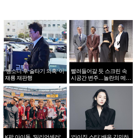
‘뺑소니 후 술타기 의혹’ 이
빨려들어갈 듯 스크린 속
재룡 재판행
시공간 변주…놀란의 메시
지는 ‘전쟁 속죄’
K팝 아이돌, '밀리언셀러'
‘라이징 스타’ 배우 김민하,