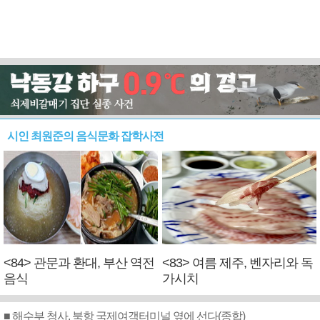
시인 최원준의 음식문화 잡학사전
<84> 관문과 환대, 부산 역전
<83> 여름 제주, 벤자리와 독
음식
가시치
■ 해수부 청사, 북항 국제여객터미널 옆에 선다(종합)