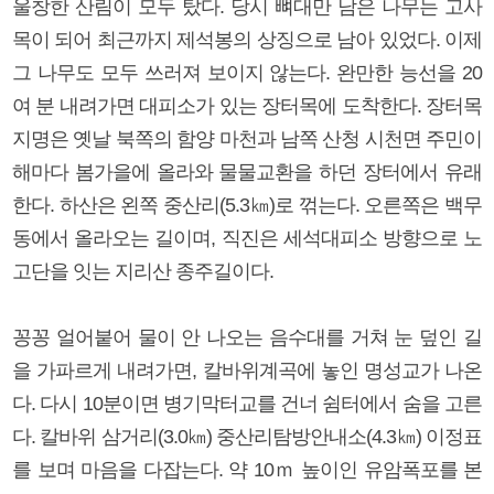
울창한 산림이 모두 탔다. 당시 뼈대만 남은 나무는 고사
목이 되어 최근까지 제석봉의 상징으로 남아 있었다. 이제
그 나무도 모두 쓰러져 보이지 않는다. 완만한 능선을 20
여 분 내려가면 대피소가 있는 장터목에 도착한다. 장터목
지명은 옛날 북쪽의 함양 마천과 남쪽 산청 시천면 주민이
해마다 봄가을에 올라와 물물교환을 하던 장터에서 유래
한다. 하산은 왼쪽 중산리(5.3㎞)로 꺾는다. 오른쪽은 백무
동에서 올라오는 길이며, 직진은 세석대피소 방향으로 노
고단을 잇는 지리산 종주길이다.
꽁꽁 얼어붙어 물이 안 나오는 음수대를 거쳐 눈 덮인 길
을 가파르게 내려가면, 칼바위계곡에 놓인 명성교가 나온
다. 다시 10분이면 병기막터교를 건너 쉼터에서 숨을 고른
다. 칼바위 삼거리(3.0㎞) 중산리탐방안내소(4.3㎞) 이정표
를 보며 마음을 다잡는다. 약 10ｍ 높이인 유암폭포를 본