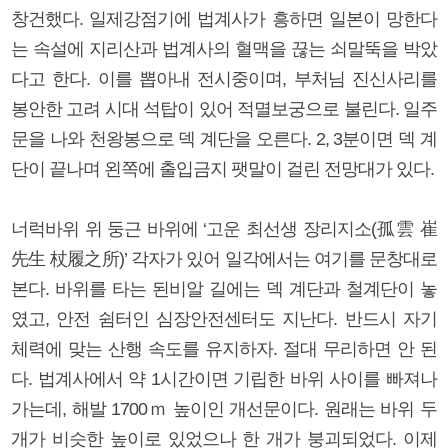
창건했다. 일제강점기에 법계사가 흥하면 일본이 망한다
는 속설에 지리산과 법계사의 혈맥을 끊는 쇠말뚝을 박았
다고 한다. 이를 뽑아내 전시중이며, 부처님 진신사리를
봉안한 고려 시대 석탑이 있어 적멸보궁으로 불린다. 일주
문을 나와 천왕봉으로 덱 계단을 오른다. 2, 3분이면 덱 계
단이 끝나며 왼쪽에 출입금지 팻말이 걸린 전망대가 있다.
너럭바위 위 둥근 바위에 ‘고운 최선생 장리지소(孤雲 崔
先生 杖履之所)’ 각자가 있어 일각에서는 여기를 문창대로
본다. 바위를 타는 된비알 길에는 덱 계단과 철계단이 놓
였고, 안전 쉼터인 심장안전센터도 지난다. 반드시 자기
체력에 맞는 산행 속도를 유지하자. 절대 무리하면 안 된
다. 법계사에서 약 1시간이면 기립한 바위 사이를 빠져나
가는데, 해발 1700ｍ 높이인 개선문이다. 원래는 바위 두
개가 비슷한 높이로 있었으나 한 개가 붕괴되었다. 이제