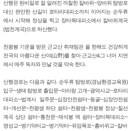
산행은 된비알로 잘 알려진 까칠한 칼바위~망바위 탐방로
대신 완만한 산길이 로타리대피소까지 이어지는 순두류
에서 시작해 정상을 찍고 장터목대피소에서 칼바위계곡
(법천계곡)으로 하산했다.
천왕봉 기운을 받은 근교산 취재팀은 올 한해도 건강하게
전국의 아름다운 산야(山野)를 찾아 근교산&그 너머 지면
에서 매주 독자와 만날 것을 약속 한다.
산행경로는 다음과 같다. 순두류 탐방로(경남환경교육원)
입구~생태 탐방로 출입문~아리랑 고개~광덕사교~로타리
대피소~법계사 일주문~심장안전쉼터~동굴~심장안전쉼
터~개선문~천왕샘 하단 쉼터~천왕샘~천왕봉 정상~칠선
계곡 상단 쉼터~통천문~제석봉 덱 쉼터~장터목대피소~
명성교~병기막터교~병기막터~유암폭포~홈바위교~칼바