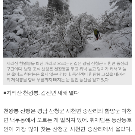
지리산 천왕봉을 최단 거리로 오르는 산길은 경남 산청군 시천면 중산리
구간이다. 남명 조식 선생은 천왕봉을 두고 워낙 높고 덩치가 커서 ‘하늘
은 울어도 천왕봉은 울지 않는다’ 했다. 등산객이 천왕봉 고샅을 내려선
뒤 제석봉을 향해 무릎까지 빠지는 눈 덮인 능선을 걷고 있다.
■지리산 천왕봉, 갑진년 새해 열다
천왕봉 산행은 경남 산청군 시천면 중산리와 함양군 마천
면 백무동에서 오르는 게 알려져 있어, 취재팀은 등산동호
인이 가장 많이 찾는 산청군 시천면 중산리에서 올랐다.