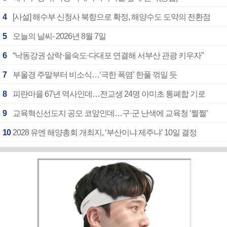
4
[사설] 해수부 신청사 북항으로 확정, 해양수도 도약의 전환점
5
오늘의 날씨- 2026년 8월 7일
6
“낙동강권 삼락·을숙도·다대포 연결해 서부산 관광 키우자”
7
부울경 주말부터 비소식…‘극한 폭염’ 한풀 꺾일 듯
8
피란마을 67년 역사인데…전교생 24명 아미초 통폐합 기로
9
교육혁신선도지 공모 코앞인데…구·군 난색에 교육청 ‘쩔쩔’
10
2028 유엔 해양총회 개최지, ‘부산이냐 제주냐’ 10일 결정