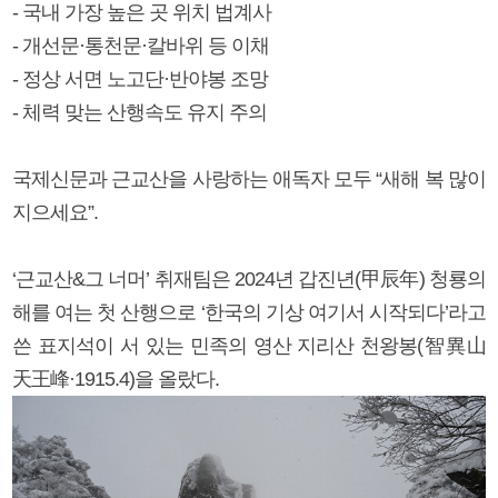
- 국내 가장 높은 곳 위치 법계사
- 개선문·통천문·칼바위 등 이채
- 정상 서면 노고단·반야봉 조망
- 체력 맞는 산행속도 유지 주의
국제신문과 근교산을 사랑하는 애독자 모두 “새해 복 많이
지으세요”.
‘근교산&그 너머’ 취재팀은 2024년 갑진년(甲辰年) 청룡의
해를 여는 첫 산행으로 ‘한국의 기상 여기서 시작되다’라고
쓴 표지석이 서 있는 민족의 영산 지리산 천왕봉(智異山
天王峰·1915.4)을 올랐다.