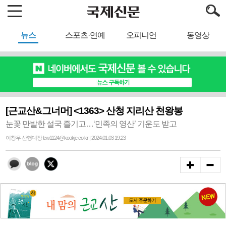
뉴스
스포츠·연예
오피니언
동영상
[근교산&그너머] <1363> 산청 지리산 천왕봉
눈꽃 만발한 설국 즐기고…‘민족의 영산’ 기운도 받고
이창우 산행대장 lcw1124@kookje.co.kr | 2024.01.03 19:23