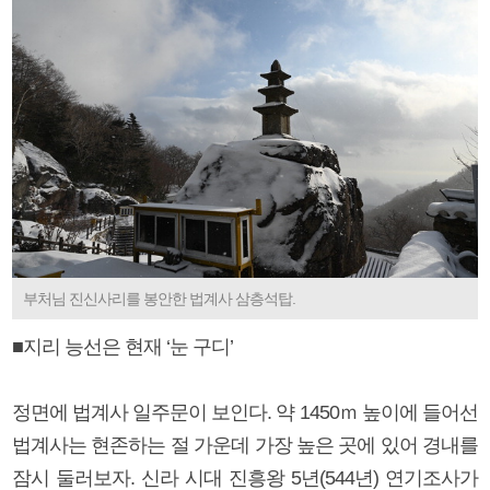
부처님 진신사리를 봉안한 법계사 삼층석탑.
■지리 능선은 현재 ‘눈 구디’
정면에 법계사 일주문이 보인다. 약 1450ｍ 높이에 들어선
법계사는 현존하는 절 가운데 가장 높은 곳에 있어 경내를
잠시 둘러보자. 신라 시대 진흥왕 5년(544년) 연기조사가