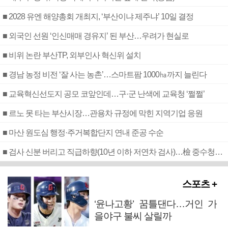
■ 2028 유엔 해양총회 개최지, ‘부산이냐 제주냐’ 10일 결정
■ 외국인 선원 ‘인신매매 경유지’ 된 부산…우려가 현실로
■ 비위 논란 부산TP, 외부인사 혁신위 설치
■ 경남 농정 비전 ‘잘 사는 농촌’…스마트팜 1000㏊까지 늘린다
■ 교육혁신선도지 공모 코앞인데…구·군 난색에 교육청 ‘쩔쩔’
■ 르노 못 타는 부산시장…관용차 규정에 막힌 지역기업 응원
■ 마산 원도심 행정·주거복합단지 연내 준공 수순
■ 검사 신분 버리고 직급하향(10년 이하 저연차 검사)…檢 중수청행 기피
스포츠 +
‘윤나고황’ 꿈틀댄다…거인 가
을야구 불씨 살릴까