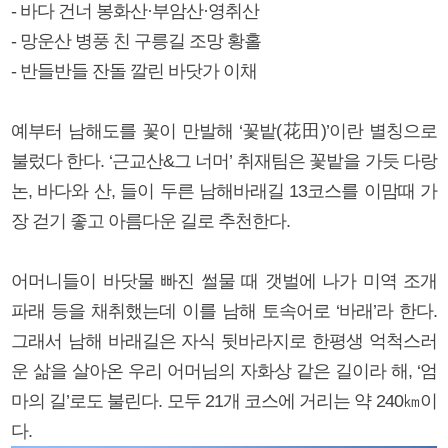
- 바다 건너 봉화산·부암산·영취산
- 망운산 병풍 친 구릉길 조망 황홀
- 반들반들 잔돌 깔린 바닷가 이채
예부터 남해도를 꽃이 만발해 ‘꽃밭(花田)’이란 별칭으로
불렀다 한다. ‘근교산&그 너머’ 취재팀은 꽃밭을 가듯 다랑
논, 바다와 산, 들이 두른 남해바래길 13코스를 이맘때 가
장 걷기 좋고 아름다운 길로 추천한다.
어머니들이 바닷물 빠진 썰물 때 갯벌에 나가 미역 조개
파래 등을 채취했는데 이를 남해 토속어로 ‘바래’라 한다.
그래서 남해 바래길은 자식 뒷바라지로 한평생 억척스러
운 삶을 살아온 우리 어머님의 자화상 같은 길이라 해, ‘엄
마의 길’로도 불린다. 모두 21개 코스에 거리는 약 240㎞이
다.