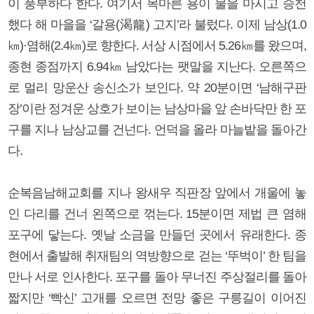
이 풍부하다 한다. 여기서 목마른 용이 물을 마시고 승천
했다 해 마을을 ‘갈용(渴龍) 고지’라 불렀다. 이제 남상(1.0
㎞)·염해(2.4㎞)로 향한다. 서상 시점에서 5.26㎞를 왔으며,
종현 종점까지 6.94㎞ 남았다는 팻말을 지난다. 오른쪽으
로 멀리 망운산 송신소가 보인다. 약 20분이면 ‘남해구판
장’이란 정겨운 상호가 보이는 남상마을 앞 손바닥만 한 포
구를 지나 남상교를 건넌다. 언덕을 올라 마늘밭을 돌아간
다.
순복음남해교회를 지나 왕새우 직판장 앞에서 개울에 놓
인 다리를 건너 왼쪽으로 꺾는다. 15분이면 제법 큰 염해
포구에 닿는다. 옛날 소금을 만들던 곳에서 유래한다. 종
현에서 출발해 취재팀의 역방향으로 걷는 ‘뚜벅이’ 한 팀을
만나 서로 인사한다. 포구를 돌아 무너진 주상절리를 돌아
짧지만 ‘빡신’ 고개를 오르면 전망 좋은 구릉길이 이어진