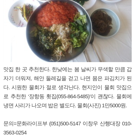
맛집 한 곳 추천한다. 한낮에는 봄 날씨가 무색할 만큼 갑
자기 더워져, 해안 둘레길을 걷고 나면 몸은 파김치가 된
다. 시원한 물회가 절로 생각난다. 현지인이 물회 맛집으
로 추천한 ‘장항동 횟집(055-864-5485)’이 괜찮다. 물회에
냉면 사리가 나오며 밥은 별도다. 물회(사진) 1만5000원.
문의=문화라이프부 (051)500-5147 이창우 산행대장 010-
3563-0254