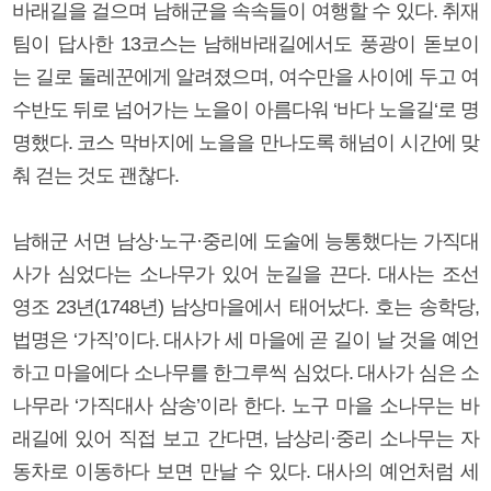
바래길을 걸으며 남해군을 속속들이 여행할 수 있다. 취재
팀이 답사한 13코스는 남해바래길에서도 풍광이 돋보이
는 길로 둘레꾼에게 알려졌으며, 여수만을 사이에 두고 여
수반도 뒤로 넘어가는 노을이 아름다워 ‘바다 노을길‘로 명
명했다. 코스 막바지에 노을을 만나도록 해넘이 시간에 맞
춰 걷는 것도 괜찮다.
남해군 서면 남상·노구·중리에 도술에 능통했다는 가직대
사가 심었다는 소나무가 있어 눈길을 끈다. 대사는 조선
영조 23년(1748년) 남상마을에서 태어났다. 호는 송학당,
법명은 ‘가직’이다. 대사가 세 마을에 곧 길이 날 것을 예언
하고 마을에다 소나무를 한그루씩 심었다. 대사가 심은 소
나무라 ‘가직대사 삼송’이라 한다. 노구 마을 소나무는 바
래길에 있어 직접 보고 간다면, 남상리·중리 소나무는 자
동차로 이동하다 보면 만날 수 있다. 대사의 예언처럼 세