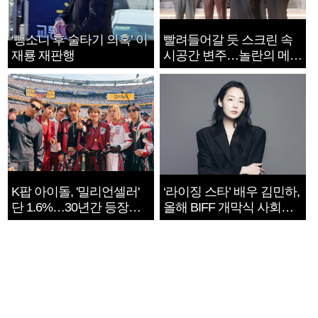
‘뺑소니 후 술타기 의혹’ 이
빨려들어갈 듯 스크린 속
재룡 재판행
시공간 변주…놀란의 메시
지는 ‘전쟁 속죄’
K팝 아이돌, '밀리언셀러'
‘라이징 스타’ 배우 김민하,
단 1.6%…30년간 등장
올해 BIFF 개막식 사회자
1182개팀 전수조사
확정