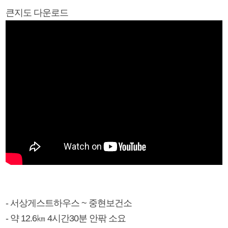
큰지도 다운로드
- 서상게스트하우스 ~ 중현보건소
- 약 12.6㎞ 4시간30분 안팎 소요