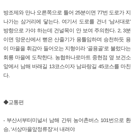
방조제와 만나 오른쪽으로 틀어 25분이면 77번 도로가 지
나가는 삼거리에 닿는다. 여기서 도로를 건너 ‘남서대로’
방향으로 가야 하는데 건널목이 안 보여 주의한다. 2, 3분
이면 망운산에서 뻗은 산줄기가 용틀임하며 승천하듯 용
이 마을을 휘감아 들어오는 지형이라 ‘골용골’로 불렀다는
회룡 마을에 도착한다. 농협하나로마트 중현점 옆 보건소
앞에서 남해 바래길 13코스이자 남파랑길 45코스를 마친
다.
◆교통편
- 부산서부터미널서 남해 간뒤 농어촌버스 101번으로 환
승, ‘서상마을앞정류장’서 내려야