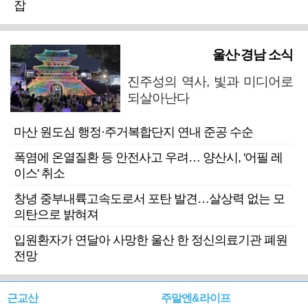
잡
울산·경남 소식
진주성의 역사, 빛과 미디어로
되살아난다
마산 원도심 행정·주거복합단지 연내 준공 수순
폭염에 온열질환 등 안전사고 우려… 양산시, '어필 레
이스' 취소
창녕 중부내륙고속도로서 포탄 발견…살상력 없는 모
의탄으로 밝혀져
입원환자가 연달아 사망한 울산 한 정신의료기관 폐원
전망
근교산
주말엔&라이프