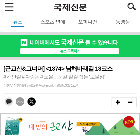
뉴스
스포츠·연예
오피니언
동영상
[근교산&그너머] <1374> 남해바래길 13코스
# 해안길 # 다랑논 # 노을…눈길·발길 잡는 ‘보물섬’
이창우 산행대장 lcw1124@kookje.co.kr | 2024.03.27 19:07