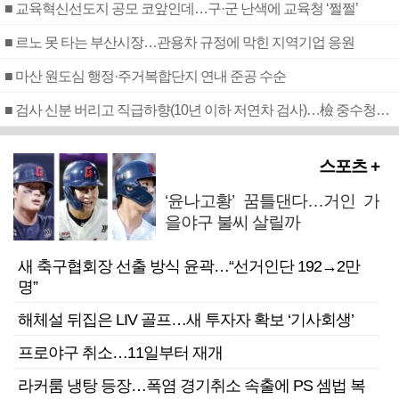
■ 교육혁신선도지 공모 코앞인데…구·군 난색에 교육청 ‘쩔쩔’
■ 르노 못 타는 부산시장…관용차 규정에 막힌 지역기업 응원
■ 마산 원도심 행정·주거복합단지 연내 준공 수순
■ 검사 신분 버리고 직급하향(10년 이하 저연차 검사)…檢 중수청행 기피
스포츠 +
‘윤나고황’ 꿈틀댄다…거인 가
을야구 불씨 살릴까
새 축구협회장 선출 방식 윤곽…“선거인단 192→2만
명”
해체설 뒤집은 LIV 골프…새 투자자 확보 ‘기사회생’
프로야구 취소…11일부터 재개
라커룸 냉탕 등장…폭염 경기취소 속출에 PS 셈법 복