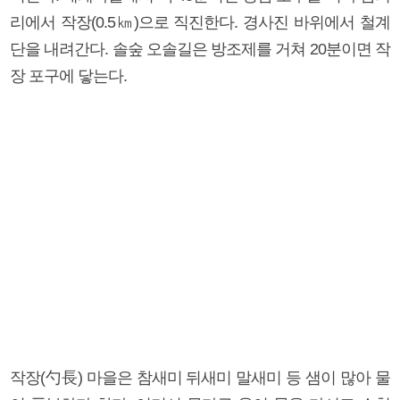
리에서 작장(0.5㎞)으로 직진한다. 경사진 바위에서 철계
단을 내려간다. 솔숲 오솔길은 방조제를 거쳐 20분이면 작
장 포구에 닿는다.
작장(勺長) 마을은 참새미 뒤새미 말새미 등 샘이 많아 물