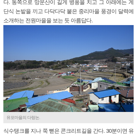
다. 동쪽으로 망운산이 길게 병풍을 치고 그 아래에는 계
단식 논밭을 끼고 다닥다닥 붙은 중리마을 풍경이 달력에
소개하는 전원마을을 보는 듯 아름답다.
유포마을의 다랑논.
식수탱크를 지나 쭉 뻗은 콘크리트길을 간다. 30분이면 유