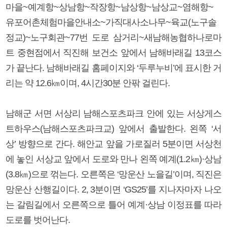
마을~예계항~상남항~작장항~남상항~남상교~염해항~
유포어촌체험마을안내소~가직대사소나무~육교(노구솔
정교)~노구회관~77번 도로 삼거리~새남해농협하나로마
트 중현점에서 직진해 보건소 앞에서 남해바래길 13코스
가 끝난다. 남해바래길 홈페이지와 ‘두루누비’에 표시한 거
리는 약 12.6㎞이며, 4시간30분 안팎 걸린다.
남해군 서면 서상리 남해스포츠파크 안에 있는 서상게스
트하우스(남해스포츠파크교) 앞에서 출발한다. 왼쪽 ‘서
상’ 방향으로 간다. 해안교 앞을 가로질러 5분이면 서상천
에 놓인 서상교 앞에서 도로와 만나 왼쪽 예계(1.2㎞)·상남
(3.8㎞)으로 꺾는다. 오른쪽은 ‘망운산 노을길’이며, 직진은
망운산 산행길이다. 2, 3분이면 ‘GS25’를 지나자마자 나오
는 갈림길에서 오른쪽으로 틀어 예계·상남 이정표를 따라
도로를 벗어난다.