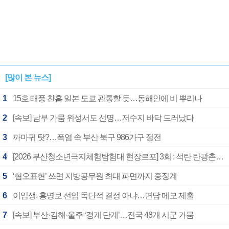
[많이 본 뉴스]
1
15호 태풍 찬홈 일본 도쿄 관통할 듯…동해안에 비 뿌리나
2
[속보] 남부 가뭄 위성서도 선명…저수지 바닥 드러났다
3
까마귀 탓?…폭염 속 부산 북구 986가구 정전
4
[2026 부산청소년극지체험탐험대 현장르포] 3회 : 석탄 탄광촌에서 북극 연구의 중심지로
5
‘혐오표현’ 쓰면 지방공무원 최대 파면까지 중징계
6
이임생, 홍명보 선임 독단적 결정 아냐…면담 메모 제출
7
[속보] 부산·김해·울주 ‘경계 단계’…전국 48개 시군 가뭄