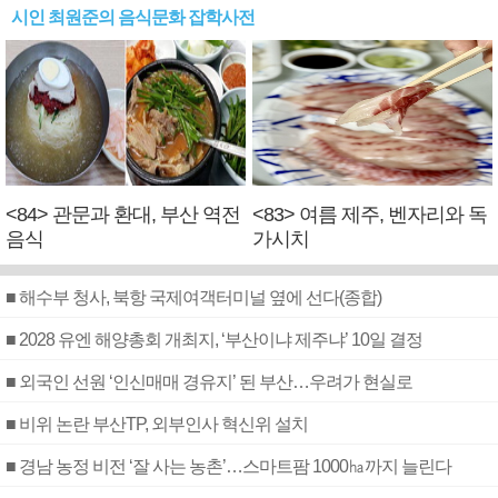
시인 최원준의 음식문화 잡학사전
<84> 관문과 환대, 부산 역전
<83> 여름 제주, 벤자리와 독
음식
가시치
■ 해수부 청사, 북항 국제여객터미널 옆에 선다(종합)
■ 2028 유엔 해양총회 개최지, ‘부산이냐 제주냐’ 10일 결정
■ 외국인 선원 ‘인신매매 경유지’ 된 부산…우려가 현실로
■ 비위 논란 부산TP, 외부인사 혁신위 설치
■ 경남 농정 비전 ‘잘 사는 농촌’…스마트팜 1000㏊까지 늘린다