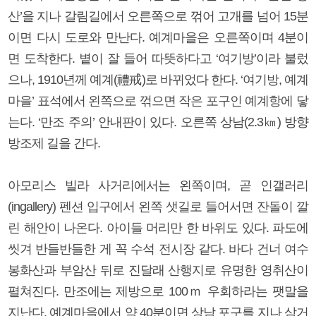
산’을 지나 갈림길에서 오른쪽으로 꺾어 고개를 넘어 15분
이면 다시 도로와 만난다. 예계마을은 오른쪽이며 4분이
면 도착한다. 볕이 잘 들어 따뜻하다고 ‘여기방’이라 불렀
으나, 1910년께 예계(禮戒)로 바뀌었다 한다. ‘여기방, 예계
마을’ 표석에서 왼쪽으로 꺾으면 작은 포구인 예계항에 닿
는다. ‘만조 주의’ 안내판이 있다. 오른쪽 상남(2.3㎞) 방향
방조제 길을 간다.
아모리스 빌라 사거리에서는 왼쪽이며, 곧 인갤러리
(ingallery) 펜션 입구에서 왼쪽 샛길로 들어서면 잔돌이 깔
린 해안이 나온다. 아이들 머리만 한 바위도 있다. 파도에
씻겨 반들반들한 게 꼭 수석 전시장 같다. 바다 건너 여수
봉화산과 부암산 뒤로 진달래 산행지로 유명한 영취산이
펼쳐진다. 만조에는 제방으로 100ｍ 우회하라는 팻말을
지난다. 예계마을에서 약 40분이면 상남 포구를 지나 삼거