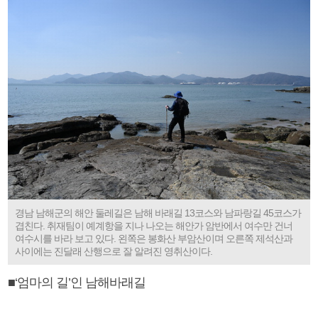
경남 남해군의 해안 둘레길은 남해 바래길 13코스와 남파랑길 45코스가
겹친다. 취재팀이 예계항을 지나 나오는 해안가 암반에서 여수만 건너
여수시를 바라 보고 있다. 왼쪽은 봉화산 부암산이며 오른쪽 제석산과
사이에는 진달래 산행으로 잘 알려진 영취산이다.
■‘엄마의 길’인 남해바래길