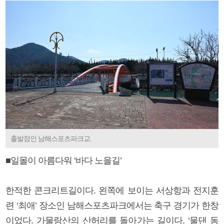
출발점인 남해스포츠파크교.
■일몰이 아름다워 ‘바다 노을길’
한적한 콘크리트길이다. 왼쪽에 보이는 서상항과 전지훈
련 ‘최애’ 장소인 남해스포츠파크에서는 축구 경기가 한창
이었다. 가물랑산의 산허리를 돌아가는 길이다. ‘물댄 동