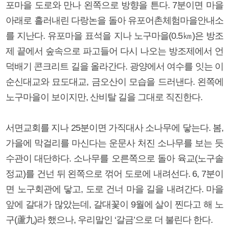
포마을 도로와 만나 왼쪽으로 방향을 튼다. 7분이면 마을
아래로 흘러내린 다랑논을 돌아 유포어촌체험마을안내소
를 지난다. 유포마을 표석을 지나 노구마을(0.5㎞)은 방조
제 끝에서 숲속으로 파고들어 다시 나오는 방조제에서 언
덕배기 콘크리트 길을 올라간다. 광양에서 여수를 잇는 이
순신대교와 묘도대교, 금오산이 모습을 드러낸다. 왼쪽에
노구마을이 보이지만, 산비탈 길을 그대로 직진한다.
서면교회를 지나 25분이면 가직대사 소나무에 닿는다. 봄,
가을에 막걸리를 마신다는 운문사 처진 소나무를 보는 듯
수관이 대단하다. 소나무를 오른쪽으로 돌아 육교(노구솔
정교)를 건넌 뒤 왼쪽으로 꺾어 도로에 내려선다. 6, 7분이
면 노구회관에 닿고, 도로 건너 마을 길을 내려간다. 마을
앞에 갈대가 많았는데, 갈대꽃이 9월에 살이 찐다고 해 노
구(蘆九)라 했으나, 우리말인 ‘갈금’으로 더 불린다 한다.