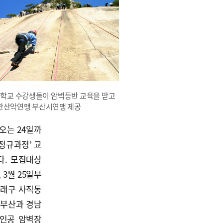
학교 수강생들이 암벽등반 교육을 받고
대한산악연맹 부산시연맹 제공
오는 24일까
정규과정’ 교
다. 모집대상
 3월 25일부
동래구 사직동
 부산과 경남
 인공 암벽장