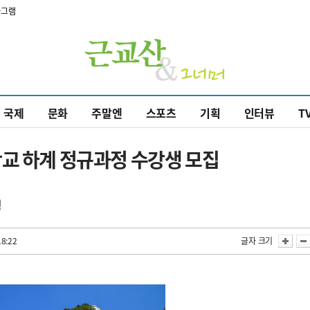
타그램
국제
문화
주말엔
스포츠
기획
인터뷰
T
학교 하계 정규과정 수강생 모집
행
18:22
글자 크기