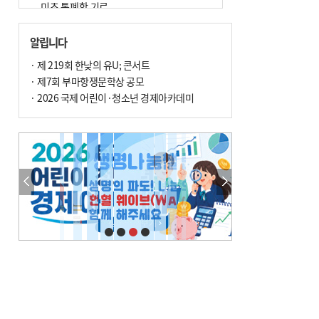
미초 통폐합 기로
7
[사설] 해수부 신청사 북항으로 확정, 해양
알립니다
수도 도약의 전환점
· 제 219회 한낮의 유U; 콘서트
8
부울경 주말부터 비소식…‘극한 폭염’ 한풀
· 제7회 부마항쟁문학상 공모
꺾일 듯
· 2026 국제 어린이·청소년 경제아카데미
9
외국인 선원 ‘인신매매 경유지’ 된 부산…
우려가 현실로
10
르노 못 타는 부산시장…관용차 규정에 막
힌 지역기업 응원