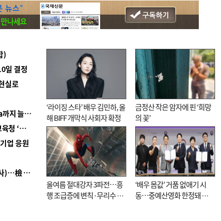
합)
10일 결정
 현실로
‘라이징 스타’ 배우 김민하, 올
금정산 작은 암자에 핀 ‘희망
■ 경남 농정 비전 ‘잘 사는 농촌’…스마트팜 1000㏊까지 늘린다
해 BIFF 개막식 사회자 확정
의 꽃’
■ 교육혁신선도지 공모 코앞인데…구·군 난색에 교육청 ‘쩔쩔’
역기업 응원
■ 검사 신분 버리고 직급하향(10년 이하 저연차 검사)…檢 중수청행 기피
올여름 절대강자 3파전…흥
‘배우 몸값’ 거품 없애기 시
행 조급증에 변칙·무리수 마
동…중예산영화 한정돼 실
케팅도
효성 의문도