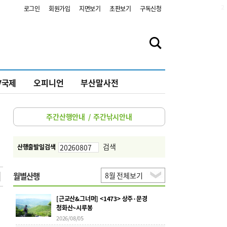
2
로그인
회원가입
지면보기
초판보기
구독신청
V국제
오피니언
부산말사전
주간산행안내
/
주간낚시안내
검색
산행출발일검색
월별산행
[근교산&그너머] <1473> 상주·문경
청화산~시루봉
2026/08/05