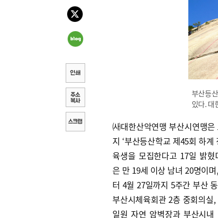
부산등산
있다. 
㈔대한산악연맹 부산시연맹은 
지 ‘부산등산학교 제45회 하계 
육생을 모집한다고 17일 밝혔
은 만 19세 이상 남녀 20명이며,
터 4월 27일까지 5주간 부산 
부산시체육회관 2층 중회의실,
일원 자연 암벽장과 부산시내