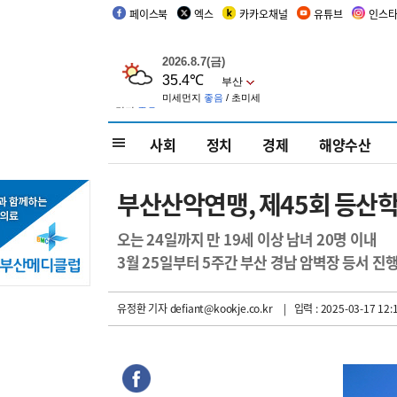
페이스북
엑스
카카오채널
유튜브
인스
사회
정치
경제
해양수산
부산산악연맹, 제45회 등산
오는 24일까지 만 19세 이상 남녀 20명 이내
3월 25일부터 5주간 부산 경남 암벽장 등서 진
유정환 기자
defiant@kookje.co.kr
| 입력 : 2025-03-17 12: