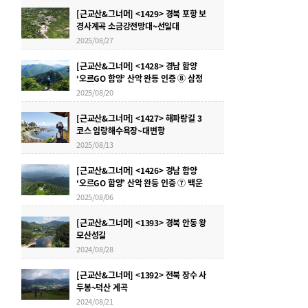
[근교산&그너머] <1429> 경북 포항 보
경사계곡 소금강전망대~선일대
2025/08/27
[근교산&그너머] <1428> 경남 함양
‘오르GO 함양’ 산악 완등 인증 ⑧ 삼정
산
2025/08/20
[근교산&그너머] <1427> 해파랑길 3
코스 임랑해수욕장~대변항
2025/08/13
[근교산&그너머] <1426> 경남 함양
‘오르GO 함양’ 산악 완등 인증 ⑦ 백운
산
2025/08/06
[근교산&그너머] <1393> 경북 안동 왕
모산성길
2024/08/28
[근교산&그너머] <1392> 전북 장수 사
두봉~덕산 계곡
2024/08/21