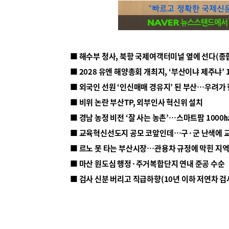
■ 해수부 청사, 북항 국제여객터미널 옆에 선다(종
■ 2028 유엔 해양총회 개최지, ‘부산이냐 제주냐’ 
■ 외국인 선원 ‘인신매매 경유지’ 된 부산…우려가
■ 비위 논란 부산TP, 외부인사 혁신위 설치
■ 르노 못 타는 부산시장…관용차 규정에 막힌 지
■ 마산 원도심 행정·주거복합단지 연내 준공 수순