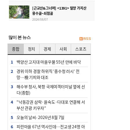
[근교산&그너머] <1391> 밀양 가지산
용수골~쇠점골
2024/08/07
[근교산&그너머] <1346> 경남 산청 주
산
많이 본 뉴스
2023/08/30
종합
정치
경제
사회
스포츠
[근교산&그너머] <1345> 전북 순창 아
미산
1
백양산 고지대 마을우물 55년 만에 바닥
2023/08/23
2
경위 이하 경찰 하위직 ‘중수청 러시’ 전
망…檢 기피와 대조
3
해수부 청사, 북항 국제여객터미널 옆에 선
다(종합)
4
“낙동강권 삼락·을숙도·다대포 연결해 서
부산 관광 키우자”
5
오늘의 날씨- 2026년 8월 7일
6
피란마을 67년 역사인데…전교생 24명 아