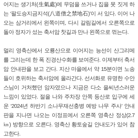
어지는 생기처(生氣處)에 무덤을 쓰거나 집을 못 짓게 하
는 ‘팔도승지금지석(八道僧之禁地石)’이 서 있다. 이어 나
오는 삼거리에서 왼쪽이며, 다시 갈림길에서 오른쪽으로
돌아 정자가 섰는 축서암 찻길과 만나 왼쪽으로 꺾는다.
멀리 영축산에서 오룡산으로 이어지는 능선이 산그리메
를 그리는데 한 폭 진경산수화를 보여준다. 이제부터 축서
암 안내판을 보고 간다. 지산 마을에서 약 15분이면 노송
들이 호위하는 축서암에 올라간다. 선서화로 유명한 수안
스님이 거처했던 암자였으나 지금은 다소 을씨년스러운
느낌이 있었다. 절을 나와 주차장 안쪽 등산로 입구에 세
운 ‘2024년 하반기 소나무재선충병 예방 나무 주사’ 안내
판을 지나면 나오는 이정표에서 오른쪽 영축산 정상(2.7
㎞) 방향으로 오른다. 영축산 황토숲길 안내도가 있어 참
고한다.