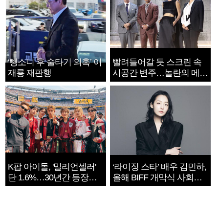
‘뺑소니 후 술타기 의혹’ 이
빨려들어갈 듯 스크린 속
재룡 재판행
시공간 변주…놀란의 메시
지는 ‘전쟁 속죄’
K팝 아이돌, '밀리언셀러'
‘라이징 스타’ 배우 김민하,
단 1.6%…30년간 등장
올해 BIFF 개막식 사회자
1182개팀 전수조사
확정