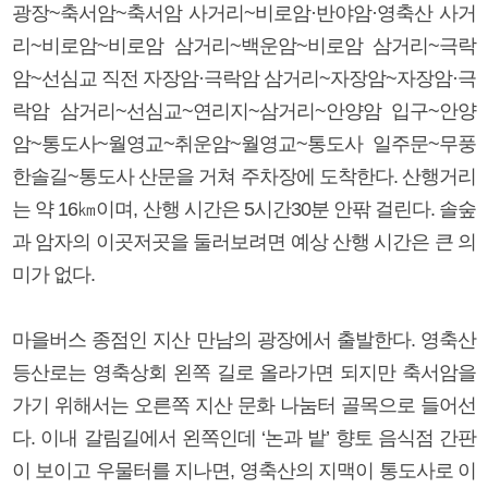
광장~축서암~축서암 사거리~비로암·반야암·영축산 사거
리~비로암~비로암 삼거리~백운암~비로암 삼거리~극락
암~선심교 직전 자장암·극락암 삼거리~자장암~자장암·극
락암 삼거리~선심교~연리지~삼거리~안양암 입구~안양
암~통도사~월영교~취운암~월영교~통도사 일주문~무풍
한솔길~통도사 산문을 거쳐 주차장에 도착한다. 산행거리
는 약 16㎞이며, 산행 시간은 5시간30분 안팎 걸린다. 솔숲
과 암자의 이곳저곳을 둘러보려면 예상 산행 시간은 큰 의
미가 없다.
마을버스 종점인 지산 만남의 광장에서 출발한다. 영축산
등산로는 영축상회 왼쪽 길로 올라가면 되지만 축서암을
가기 위해서는 오른쪽 지산 문화 나눔터 골목으로 들어선
다. 이내 갈림길에서 왼쪽인데 ‘논과 밭’ 향토 음식점 간판
이 보이고 우물터를 지나면, 영축산의 지맥이 통도사로 이