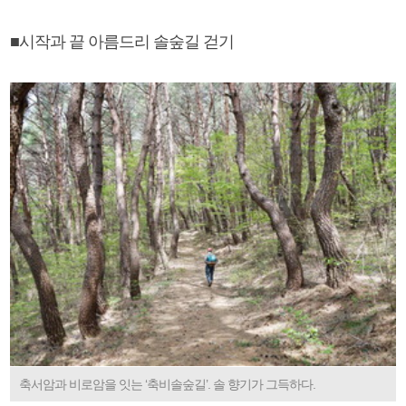
■시작과 끝 아름드리 솔숲길 걷기
축서암과 비로암을 잇는 ‘축비솔숲길’. 솔 향기가 그득하다.