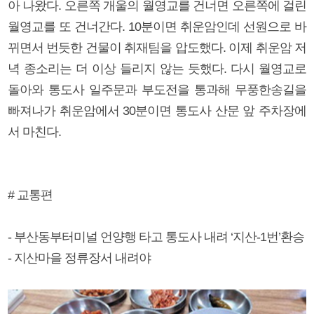
아 나왔다. 오른쪽 개울의 월영교를 건너면 오른쪽에 걸린
월영교를 또 건너간다. 10분이면 취운암인데 선원으로 바
뀌면서 번듯한 건물이 취재팀을 압도했다. 이제 취운암 저
녁 종소리는 더 이상 들리지 않는 듯했다. 다시 월영교로
돌아와 통도사 일주문과 부도전을 통과해 무풍한송길을
빠져나가 취운암에서 30분이면 통도사 산문 앞 주차장에
서 마친다.
# 교통편
- 부산동부터미널 언양행 타고 통도사 내려 ‘지산-1번’환승
- 지산마을 정류장서 내려야