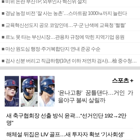
■ 비위 논란 부산TP, 외부인사 혁신위 설치
■ 경남 농정 비전 ‘잘 사는 농촌’…스마트팜 1000㏊까지 늘린다
■ 교육혁신선도지 공모 코앞인데…구·군 난색에 교육청 ‘쩔쩔’
■ 르노 못 타는 부산시장…관용차 규정에 막힌 지역기업 응원
■ 마산 원도심 행정·주거복합단지 연내 준공 수순
■ 검사 신분 버리고 직급하향(10년 이하 저연차 검사)…檢 중수청행 기피
스포츠 +
‘윤나고황’ 꿈틀댄다…거인 가
을야구 불씨 살릴까
새 축구협회장 선출 방식 윤곽…“선거인단 192→2만
명”
해체설 뒤집은 LIV 골프…새 투자자 확보 ‘기사회생’