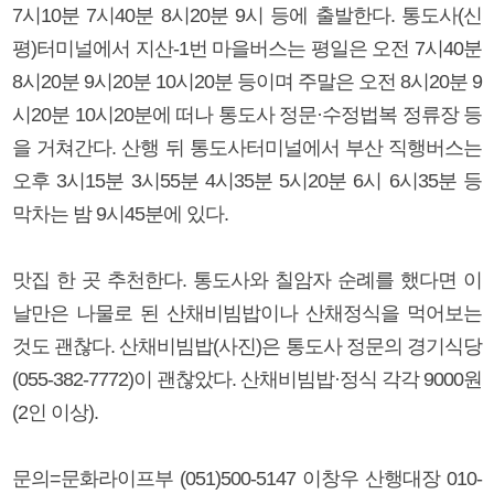
7시10분 7시40분 8시20분 9시 등에 출발한다. 통도사(신
평)터미널에서 지산-1번 마을버스는 평일은 오전 7시40분
8시20분 9시20분 10시20분 등이며 주말은 오전 8시20분 9
시20분 10시20분에 떠나 통도사 정문·수정법복 정류장 등
을 거쳐간다. 산행 뒤 통도사터미널에서 부산 직행버스는
오후 3시15분 3시55분 4시35분 5시20분 6시 6시35분 등
막차는 밤 9시45분에 있다.
맛집 한 곳 추천한다. 통도사와 칠암자 순례를 했다면 이
날만은 나물로 된 산채비빔밥이나 산채정식을 먹어보는
것도 괜찮다. 산채비빔밥(사진)은 통도사 정문의 경기식당
(055-382-7772)이 괜찮았다. 산채비빔밥·정식 각각 9000원
(2인 이상).
문의=문화라이프부 (051)500-5147 이창우 산행대장 010-