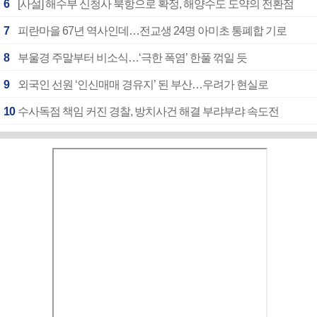
6
[사설] 해수부 신청사 북항으로 확정, 해양수도 도약의 전환점
7
피란마을 67년 역사인데…전교생 24명 아미초 통폐합 기로
8
부울경 주말부터 비소식…‘극한 폭염’ 한풀 꺾일 듯
9
외국인 선원 ‘인신매매 경유지’ 된 부산…우려가 현실로
10
수사독점 책임 커진 경찰, 방치사건 해결 부랴부랴 속도전