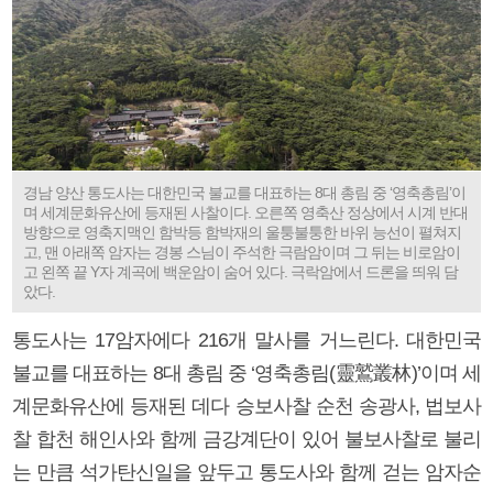
경남 양산 통도사는 대한민국 불교를 대표하는 8대 총림 중 ‘영축총림’이
며 세계문화유산에 등재된 사찰이다. 오른쪽 영축산 정상에서 시계 반대
방향으로 영축지맥인 함박등 함박재의 울퉁불퉁한 바위 능선이 펼쳐지
고, 맨 아래쪽 암자는 경봉 스님이 주석한 극람암이며 그 뒤는 비로암이
고 왼쪽 끝 Y자 계곡에 백운암이 숨어 있다. 극락암에서 드론을 띄워 담
았다.
통도사는 17암자에다 216개 말사를 거느린다. 대한민국
불교를 대표하는 8대 총림 중 ‘영축총림(靈鷲叢林)’이며 세
계문화유산에 등재된 데다 승보사찰 순천 송광사, 법보사
찰 합천 해인사와 함께 금강계단이 있어 불보사찰로 불리
는 만큼 석가탄신일을 앞두고 통도사와 함께 걷는 암자순