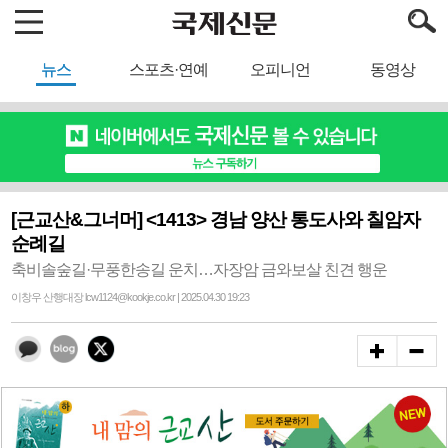
뉴스
스포츠·연예
오피니언
동영상
[근교산&그너머] <1413> 경남 양산 통도사와 칠암자
순례길
축비솔숲길·무풍한송길 운치…자장암 금와보살 친견 행운
이창우 산행대장 lcw1124@kookje.co.kr | 2025.04.30 19:23