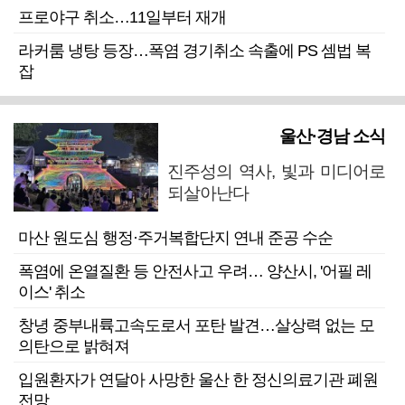
프로야구 취소…11일부터 재개
라커룸 냉탕 등장…폭염 경기취소 속출에 PS 셈법 복
잡
울산·경남 소식
진주성의 역사, 빛과 미디어로
되살아난다
마산 원도심 행정·주거복합단지 연내 준공 수순
폭염에 온열질환 등 안전사고 우려… 양산시, '어필 레
이스' 취소
창녕 중부내륙고속도로서 포탄 발견…살상력 없는 모
의탄으로 밝혀져
입원환자가 연달아 사망한 울산 한 정신의료기관 폐원
전망