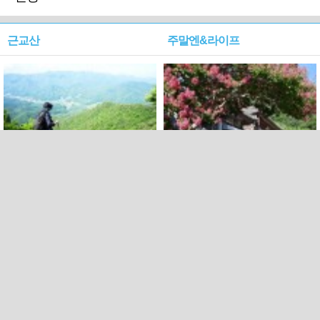
근교산
주말엔&라이프
근교산&그너머…상주·문경
폭염보다 더 뜨거워라…100
청화산~시루봉
일을 붉게 불태울 ‘선비정신’
피었네
PC버전
엑스
페이스북
Copyright ⓒ 2015 All rights reserved by 국제신문