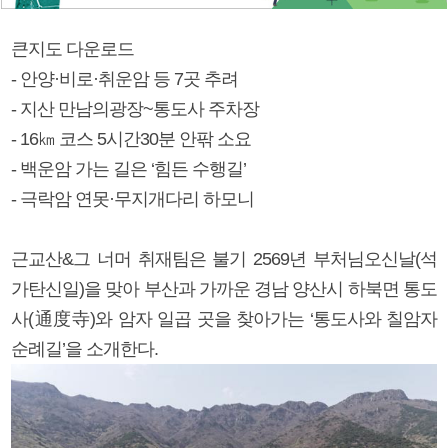
큰지도 다운로드
- 안양·비로·취운암 등 7곳 추려
- 지산 만남의광장~통도사 주차장
- 16㎞ 코스 5시간30분 안팎 소요
- 백운암 가는 길은 ‘힘든 수행길’
- 극락암 연못·무지개다리 하모니
근교산&그 너머 취재팀은 불기 2569년 부처님오신날(석
가탄신일)을 맞아 부산과 가까운 경남 양산시 하북면 통도
사(通度寺)와 암자 일곱 곳을 찾아가는 ‘통도사와 칠암자
순례길’을 소개한다.