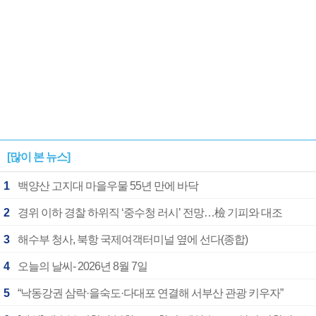
[많이 본 뉴스]
1
백양산 고지대 마을우물 55년 만에 바닥
2
경위 이하 경찰 하위직 ‘중수청 러시’ 전망…檢 기피와 대조
3
해수부 청사, 북항 국제여객터미널 옆에 선다(종합)
4
오늘의 날씨- 2026년 8월 7일
5
“낙동강권 삼락·을숙도·다대포 연결해 서부산 관광 키우자”