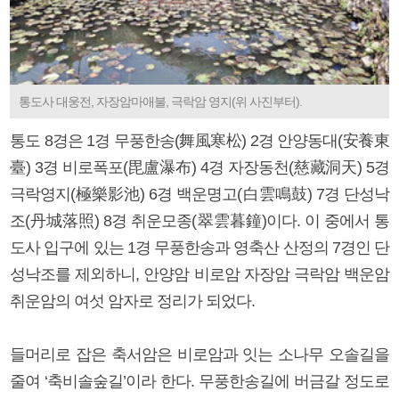
통도사 대웅전, 자장암마애불, 극락암 영지(위 사진부터).
통도 8경은 1경 무풍한송(舞風寒松) 2경 안양동대(安養東
臺) 3경 비로폭포(毘盧瀑布) 4경 자장동천(慈藏洞天) 5경
극락영지(極樂影池) 6경 백운명고(白雲鳴鼓) 7경 단성낙
조(丹城落照) 8경 취운모종(翠雲暮鐘)이다. 이 중에서 통
도사 입구에 있는 1경 무풍한송과 영축산 산정의 7경인 단
성낙조를 제외하니, 안양암 비로암 자장암 극락암 백운암
취운암의 여섯 암자로 정리가 되었다.
들머리로 잡은 축서암은 비로암과 잇는 소나무 오솔길을
줄여 ‘축비솔숲길’이라 한다. 무풍한송길에 버금갈 정도로