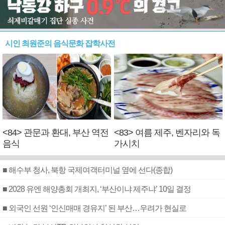
시인 최원준의 음식문화 잡학사전
<84> 관문과 환대, 부산 역전
<83> 여름 제주, 벤자리와 독
음식
가시치
■ 해수부 청사, 북항 국제여객터미널 옆에 선다(종합)
■ 2028 유엔 해양총회 개최지, ‘부산이냐 제주냐’ 10일 결정
■ 외국인 선원 ‘인신매매 경유지’ 된 부산…우려가 현실로