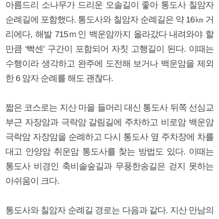
아름드리 소나무가 드리운 오솔길이 좋아 통도사 칠암자
순례길에 포함했다. 통도사와 칠암자 순례길은 약 16㎞ 거
리에다, 해발 715ｍ인 백운암까지 올라갔다 내려와야 할
만큼 ‘빡센’ 구간이 포함되어 자칫 고행길이 된다. 이때는
수행이라 생각하고 완주에 도전해 보거나 백운암을 제외
한 6 암자 순례를 해도 괜찮다.
짧은 코스로는 지산 마을 들머리 대신 통도사 뒤쪽 선심교
부근 자장암과 극락암 갈림길에 주차하고 비로암 백운암
극락암 자장암을 순례하고 다시 통도사 옆 주차장에 차를
대고 안양암 취운암 통도사를 찾는 방법도 있다. 이때는
통도사 비경인 축비솔숲길과 무풍한송길은 걷지 못하는
아쉬움이 크다.
통도사와 칠암자 순례길 경로는 다음과 같다. 지산 만남의