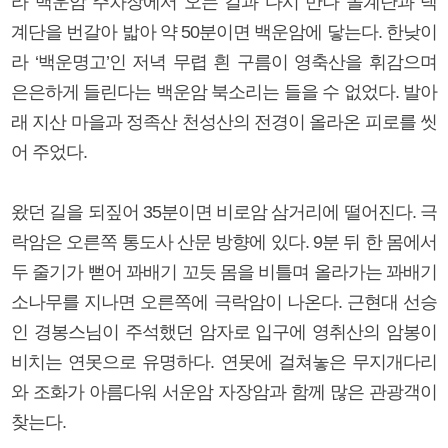
라 백운암 주차장에서 오는 길과 다시 만나 돌계단과 덱
계단을 번갈아 밟아 약 50분이면 백운암에 닿는다. 한낮이
라 ‘백운명고’인 저녁 무렵 흰 구름이 영축산을 휘감으며
은은하게 들린다는 백운암 북소리는 들을 수 없었다. 발아
래 지산 마을과 정족산 천성산의 전경이 올라온 피로를 씻
어 주었다.
왔던 길을 되짚어 35분이면 비로암 삼거리에 떨어진다. 극
락암은 오른쪽 통도사 산문 방향에 있다. 9분 뒤 한 몸에서
두 줄기가 뻗어 꽈배기 꼬듯 몸을 비틀며 올라가는 꽈배기
소나무를 지나면 오른쪽에 극락암이 나온다. 근현대 선승
인 경봉스님이 주석했던 암자로 입구에 영취산의 암봉이
비치는 연못으로 유명하다. 연못에 걸쳐놓은 무지개다리
와 조화가 아름다워 서운암 자장암과 함께 많은 관광객이
찾는다.