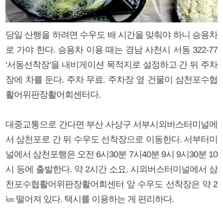
당일 산행을 하려면 수우도 배 시간을 맞춰야 하니 승용차
로 가야 한다. 승용차 이용 때는 경남 사천시 서동 322-77
‘서동선착장’을 내비게이션 목적지로 설정하고 간 뒤 주차
장에 차를 둔다. 주차 무료. 주차장 옆 건물이 삼천포수협
활어위판장활어회센터다.
대중교통으로 간다면 부산 사상구 서부시외버스터미널에
서 삼천포로 간 뒤 수우도 선착장으로 이동한다. 서부터미
널에서 삼천포행은 오전 6시30분 7시40분 9시 9시30분 10
시 등에 출발한다. 약 2시간 소요. 시외버스터미널에서 삼
천포수협활어위판장활어회센터 앞 수우도 선착장은 약 2
㎞ 떨어져 있다. 택시를 이용하는 게 편리하다.