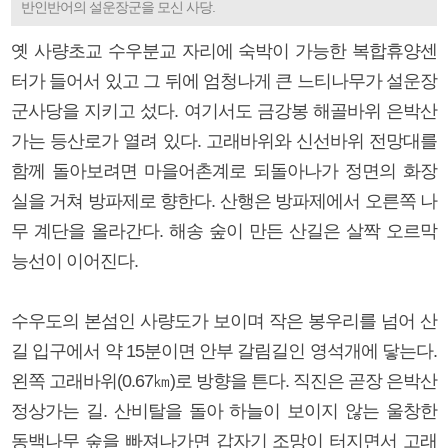
반인반어의 설운장군을 모신 사당.
옛 사량초교 수우분교 자리에 숙박이 가능한 복합휴양센
터가 들어서 있고 그 뒤에 엄청나게 큰 느티나무가 설운장
군사당을 지키고 섰다. 여기서도 금강봉 해골바위 은박산
가는 등산로가 열려 있다. 고래바위와 신선바위 전망대를
함께 돌아보려면 마을어촌계로 되돌아나가 정면의 화장
실을 거쳐 방파제로 향한다. 산행은 방파제에서 오른쪽 나
무 계단을 올라간다. 해송 숲이 만든 산길은 살짝 오르막
능선이 이어진다.
수우도의 본섬인 사량도가 보이며 작은 봉우리를 넘어 산
길 입구에서 약 15분이면 안부 갈림길인 영석개에 닿는다.
왼쪽 고래바위(0.67㎞)로 방향을 튼다. 직진은 곧장 은박산
정상가는 길. 산비탈을 돌아 하늘이 보이지 않는 울창한
동백나무 숲을 빠져나가면 갑자기 조망이 터지면서 고래