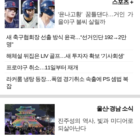
스포츠 +
‘윤나고황’ 꿈틀댄다…거인 가
을야구 불씨 살릴까
새 축구협회장 선출 방식 윤곽…“선거인단 192→2만
명”
해체설 뒤집은 LIV 골프…새 투자자 확보 ‘기사회생’
프로야구 취소…11일부터 재개
라커룸 냉탕 등장…폭염 경기취소 속출에 PS 셈법 복
잡
울산·경남 소식
진주성의 역사, 빛과 미디어로
되살아난다