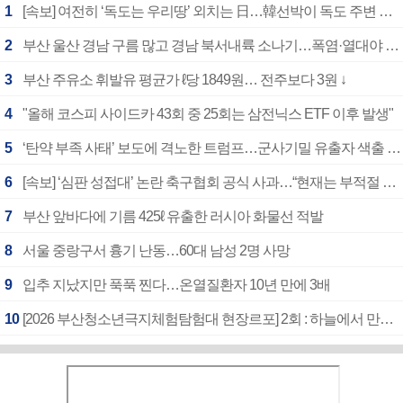
1
[속보] 여전히 ‘독도는 우리땅’ 외치는 日…韓선박이 독도 주변 해양조사 활동하자 반발
2
부산 울산 경남 구름 많고 경남 북서내륙 소나기…폭염·열대야 계속
3
부산 주유소 휘발유 평균가 ℓ당 1849원… 전주보다 3원 ↓
4
"올해 코스피 사이드카 43회 중 25회는 삼전닉스 ETF 이후 발생"
5
‘탄약 부족 사태’ 보도에 격노한 트럼프…군사기밀 유출자 색출 지시
6
[속보] ‘심판 성접대’ 논란 축구협회 공식 사과…“현재는 부적절 행위 없어”
7
부산 앞바다에 기름 425ℓ 유출한 러시아 화물선 적발
8
서울 중랑구서 흉기 난동…60대 남성 2명 사망
9
입추 지났지만 푹푹 찐다…온열질환자 10년 만에 3배
10
[2026 부산청소년극지체험탐험대 현장르포] 2회 : 하늘에서 만난 얼음의 나라