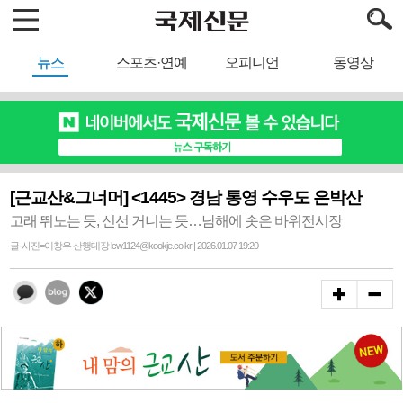
뉴스
스포츠·연예
오피니언
동영상
[근교산&그너머] <1445> 경남 통영 수우도 은박산
고래 뛰노는 듯, 신선 거니는 듯…남해에 솟은 바위전시장
글·사진=이창우 산행대장 lcw1124@kookje.co.kr | 2026.01.07 19:20