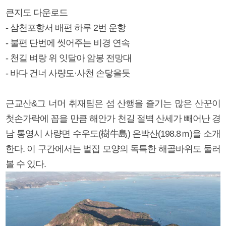
큰지도 다운로드
- 삼천포항서 배편 하루 2번 운항
- 불편 단번에 씻어주는 비경 연속
- 천길 벼랑 위 잇달아 암봉 전망대
- 바다 건너 사량도·사천 손닿을듯
근교산&그 너머 취재팀은 섬 산행을 즐기는 많은 산꾼이
첫손가락에 꼽을 만큼 해안가 천길 절벽 산세가 빼어난 경
남 통영시 사량면 수우도(樹牛島) 은박산(198.8ｍ)을 소개
한다. 이 구간에서는 벌집 모양의 독특한 해골바위도 둘러
볼 수 있다.