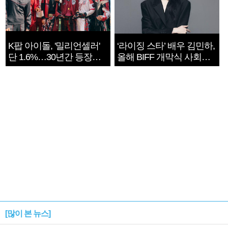
K팝 아이돌, '밀리언셀러'
‘라이징 스타’ 배우 김민하,
단 1.6%…30년간 등장
올해 BIFF 개막식 사회자
1182개팀 전수조사
확정
[많이 본 뉴스]