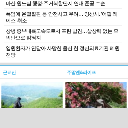
마산 원도심 행정·주거복합단지 연내 준공 수순
폭염에 온열질환 등 안전사고 우려… 양산시, '어필 레
이스' 취소
창녕 중부내륙고속도로서 포탄 발견…살상력 없는 모
의탄으로 밝혀져
입원환자가 연달아 사망한 울산 한 정신의료기관 폐원
전망
근교산
주말엔&라이프
근교산&그너머…상주·문경
폭염보다 더 뜨거워라…100