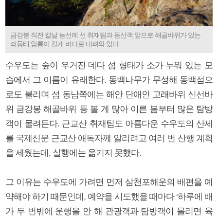
금강봉 직전 칼날 능선에 선 취재팀과 등산객 앞으로 해골바위가 있는
쇠등태 암릉이 길게 바다로 내려와 있다.
수우도는 숲이 우거진 데다 섬 형태가 소가 누워 있는 모
습에서 그 이름이 유래한다. 동백나무가 무성해 동백섬으
로도 불리며 섬 동남쪽에는 해안 단애인 고래바위 신선바
위 금강봉 해골바위 등 볼 게 많아 이른 봄부터 많은 탐방
객이 몰려든다. 근교산 취재팀도 아름다운 수우도의 산세
를 국제신문 근교산 애독자께 알리려고 여러 번 산행 계획
을 세웠는데, 실행에는 옮기지 못했다.
그 이유는 수우도에 가려면 먼저 삼천포해운의 배편을 예
약해야 하기 때문인데, 예약을 시도했을 때마다 ‘하루에 배
가 두 번밖에 운행을 안 해 관광객과 탐방객이 몰리면 육