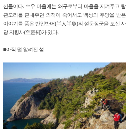
신들이다. 수우 마을에는 왜구로부터 마을을 지켜주고 탐
관오리를 혼내주던 의적이 죽어서도 백성의 추앙을 받은
이야기를 품은 반인반어(半人半魚)의 설운장군을 모신 사
당 지령사(至靈祠)가 있다.
■아직 덜 알려진 섬