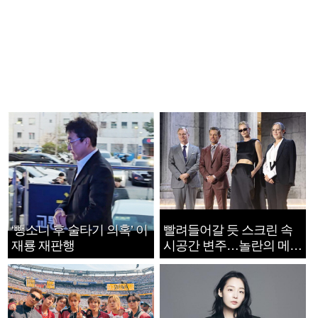
‘뺑소니 후 술타기 의혹’ 이
빨려들어갈 듯 스크린 속
재룡 재판행
시공간 변주…놀란의 메시
지는 ‘전쟁 속죄’