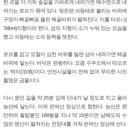
한 곳을 더 거쳐 숲길을 가파르게 내려가면 해수면으로 내
려가는 로프가 묶여 있다. 맞은편 쇠등태로 불리는 바위에
구멍이 뻐꿈뻐꿈 뚫린 해골바위가 펼쳐진다. 이를 타포니(
Tafoni)지형이라 한다. 섬의 지형이 소가 누워 있는 모습을
했고 쇠등태는 소의 등짝을 뜻한다.
로프를 잡고 요철이 심한 바위를 발판 삼아 내려가면 해골
바위에 닿는다. 바닥은 편평하다. 요즘 수우도에서 떠오르
는 ‘박지(泊地)’이다. 안전시설물이 전혀 없어 무리한 사진
촬영은 금물이다.
다시 왔던 길을 약 25분 입에 단내가 날 정도로 치고 올라
능선에 닿는다. 이제 은박산 정상으로 향한다. 능선은 완
만하며 돌탑봉인 189봉을 지나 약 15분이면 남해도의 수
많은 명산이 펼쳐지는 전망대를 거쳐 은박산 정상에 선다.