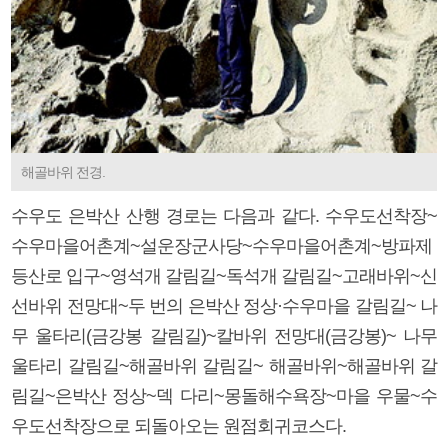
해골바위 전경.
수우도 은박산 산행 경로는 다음과 같다. 수우도선착장~
수우마을어촌계~설운장군사당~수우마을어촌계~방파제
등산로 입구~영석개 갈림길~독석개 갈림길~고래바위~신
선바위 전망대~두 번의 은박산 정상·수우마을 갈림길~ 나
무 울타리(금강봉 갈림길)~칼바위 전망대(금강봉)~ 나무
울타리 갈림길~해골바위 갈림길~ 해골바위~해골바위 갈
림길~은박산 정상~덱 다리~몽돌해수욕장~마을 우물~수
우도선착장으로 되돌아오는 원점회귀코스다.