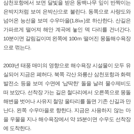
삼천포항에서 보면 달빛을 받은 동백나무 잎이 반짝이는
은박지처럼 보여 은박산으로 불린다. 동쪽으로 사량도와
넘어온 능선을 보며 수우마을(1.8㎞)로 하산한다. 산길은
가파르게 떨어져 해안 계곡에 놓인 덱 다리를 건너간다.
10분이면 갈림길이며 왼쪽에 100ｍ 떨어진 몽돌해수욕장
으로 꺾는다.
2003년 태풍 매미의 영향으로 해수욕장 시설물이 모두 유
실되어 지금은 폐허다. 북쪽 각산 와룡산 삼천포항과 화력
발전소 등을 보며 수면에 ‘납딱한’ 돌을 날려 물수제비도
떠 보았다. 선착장 가는 길은 철다리에서 오른쪽으로 몽돌
해변을 벗어나 사유지 철망 울타리를 돌면 기존 산길과 만
난다. 왼쪽 수우마을로 향한다. 지금은 사용하지 않는 마
을 우물을 지나 해수욕장에서 약 15분이면 수우도 선착장
에 도착한다.