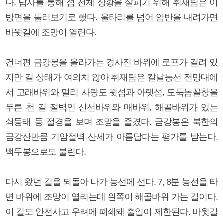
다. 답사를 통해 섬 전체 상황을 살피기 위해 취재팀은 이
방면을 둘러보기로 했다. 울타리를 넘어 암반을 내려가면
바윗길에 조망이 열린다.
건너편 금강봉을 올라가는 경사진 바위에 로프가 걸려 있
지만 길 상태가 여의치 않아 취재팀은 칼날능선 전망대에
서 고래바위와 멀리 사량도 윗섬과 아랫섬, 도둑놈꼴창을
두른 천 길 절벽인 신선바위와 매바위, 해골바위가 있는
쇠등태 등 절경을 보며 조망을 즐겼다. 금강봉은 북한의
금강산만큼 기암절벽 산세가 아름답다는 평가를 받는다.
백두봉으로도 불린다.
다시 왔던 길을 되돌아 나가 능선에 선다. 7, 8분 능선을 타
면 바위에 조망이 열리는데 왼쪽이 해골바위 가는 길이다.
이 길도 안전사고 우려에 폐쇄돼 출입이 제한된다. 바윗길