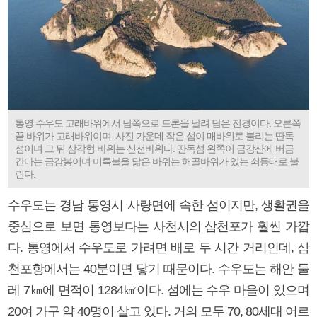
통영 수우도 고래바위에서 남쪽으로 드론을 날려 담은 전경이다. 오른쪽
끝 바위가 고래바위이며. 사진 가운데 작은 섬이 매바위로 불리는 딴독
섬이며 그 뒤 삼각형 바위는 신선바위다. 딴독섬 왼쪽이 금강산에 버금
간다는 금강봉이며 미륵불을 닮은 바위는 해골바위가 있는 쇠등태로 불
린다.
수우도는 경남 통영시 사량면에 속한 섬이지만, 생활권을
중심으로 보면 통영보다는 사천시의 삼천포가 훨씬 가깝
다. 통영에서 수우도로 가려면 배로 두 시간 거리인데, 삼
천포항에서는 40분이면 닿기 때문이다. 수우도는 해안 둘
레 7㎞에 면적이 1284㎢이다. 섬에는 수우 마을이 있으며
20여 가구 약 40명이 살고 있다. 거의 모두 70, 80세대 어르