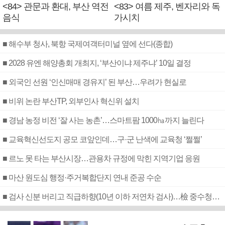
<84> 관문과 환대, 부산 역전
<83> 여름 제주, 벤자리와 독
음식
가시치
■ 해수부 청사, 북항 국제여객터미널 옆에 선다(종합)
■ 2028 유엔 해양총회 개최지, ‘부산이냐 제주냐’ 10일 결정
■ 외국인 선원 ‘인신매매 경유지’ 된 부산…우려가 현실로
■ 비위 논란 부산TP, 외부인사 혁신위 설치
■ 경남 농정 비전 ‘잘 사는 농촌’…스마트팜 1000㏊까지 늘린다
■ 교육혁신선도지 공모 코앞인데…구·군 난색에 교육청 ‘쩔쩔’
■ 르노 못 타는 부산시장…관용차 규정에 막힌 지역기업 응원
■ 마산 원도심 행정·주거복합단지 연내 준공 수순
■ 검사 신분 버리고 직급하향(10년 이하 저연차 검사)…檢 중수청행 기피