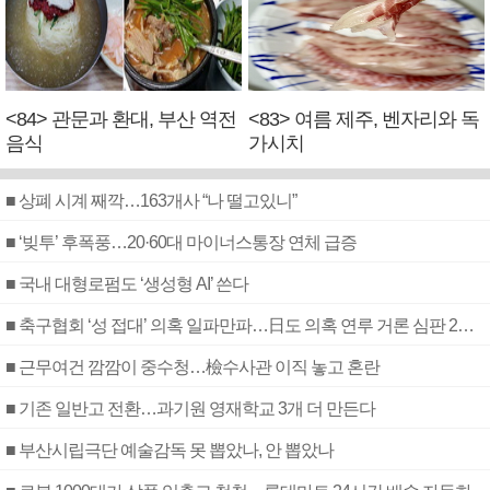
<84> 관문과 환대, 부산 역전
<83> 여름 제주, 벤자리와 독
음식
가시치
■ 상폐 시계 째깍…163개사 “나 떨고있니”
■ ‘빚투’ 후폭풍…20·60대 마이너스통장 연체 급증
■ 국내 대형로펌도 ‘생성형 AI’ 쓴다
■ 축구협회 ‘성 접대’ 의혹 일파만파…日도 의혹 연루 거론 심판 2명 조사
■ 근무여건 깜깜이 중수청…檢수사관 이직 놓고 혼란
■ 기존 일반고 전환…과기원 영재학교 3개 더 만든다
■ 부산시립극단 예술감독 못 뽑았나, 안 뽑았나