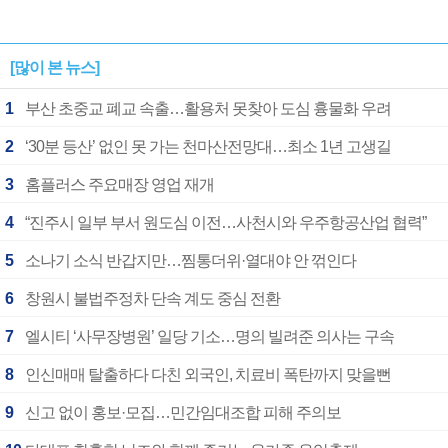
[많이 본 뉴스]
1
부산 초중교 폐교 속출…활용처 못찾아 도심 흉물화 우려
2
‘30분 등산’ 없인 못 가는 천마산전망대…최소 1년 고생길
3
홈플러스 주요매장 영업 재개
4
“진주시 일부 부서 원도심 이전…사천시와 우주항공산업 협력”
5
소나기 소식 반갑지만…찜통더위·열대야 안 꺾인다
6
창원시 불법주정차 단속 계도 중심 전환
7
엘시티 ‘사무장병원’ 일당 기소…명의 빌려준 의사는 구속
8
인신매매 탈출하다 다친 외국인, 치료비 폭탄까지 맞을뻔
9
신고 없이 홍보·모집…민간임대조합 피해 주의보