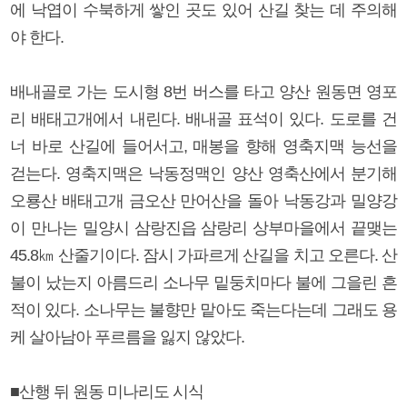
에 낙엽이 수북하게 쌓인 곳도 있어 산길 찾는 데 주의해
야 한다.
배내골로 가는 도시형 8번 버스를 타고 양산 원동면 영포
리 배태고개에서 내린다. 배내골 표석이 있다. 도로를 건
너 바로 산길에 들어서고, 매봉을 향해 영축지맥 능선을
걷는다. 영축지맥은 낙동정맥인 양산 영축산에서 분기해
오룡산 배태고개 금오산 만어산을 돌아 낙동강과 밀양강
이 만나는 밀양시 삼랑진읍 삼랑리 상부마을에서 끝맺는
45.8㎞ 산줄기이다. 잠시 가파르게 산길을 치고 오른다. 산
불이 났는지 아름드리 소나무 밑둥치마다 불에 그을린 흔
적이 있다. 소나무는 불향만 맡아도 죽는다는데 그래도 용
케 살아남아 푸르름을 잃지 않았다.
■산행 뒤 원동 미나리도 시식