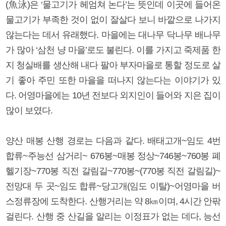
(魚泳)은 ‘물고기가 헤엄쳐 논다’는 뜻인데 이곳에 들어온
물고기가 부족한 것이 없이 잘살다 보니 바깥으로 나가지
않는다는 데서 유래했다. 마을에는 대나무 닥나무 배나무
가 많아 ‘삼천 냥 마을’로도 불린다. 이를 가지고 죽제품 한
지 청실배를 생산해 내다 팔아 부자마을로 통할 정도로 살
기 좋아 주민 또한 마을을 떠나지 않는다는 이야기가 있
다. 어영마을에는 10년 전보다 외지인이 들어와 지은 집이
많이 보였다.
양산 매봉 산행 경로는 다음과 같다. 배태고개~임도 4번
합류~주능선 삼거리~ 676봉~매봉 정상~746봉~760봉 폐
헬기장~770봉 직전 갈림길~770봉~(770봉 직전 갈림길)~
전망대 두 곳~임도 합류~당고개(임도 이탈)~어영마을 버
스정류장에 도착한다. 산행거리는 약 8㎞이며, 4시간 안팎
걸린다. 산행 중 산길을 알리는 이정표가 없는 데다, 능선