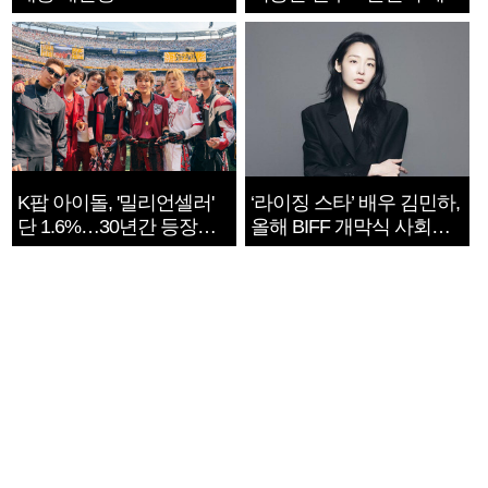
지는 ‘전쟁 속죄’
K팝 아이돌, '밀리언셀러'
‘라이징 스타’ 배우 김민하,
단 1.6%…30년간 등장
올해 BIFF 개막식 사회자
1182개팀 전수조사
확정