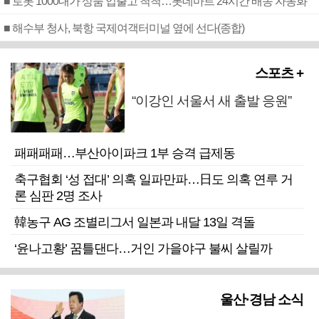
■ 로봇 1000대가 상품 입출고 척척…롯데마트 24시간 배송 자동화
■ 해수부 청사, 북항 국제여객터미널 옆에 선다(종합)
스포츠 +
“이강인 서울서 새 출발 응원”
패패패패…부산아이파크 1부 승격 급제동
축구협회 ‘성 접대’ 의혹 일파만파…日도 의혹 연루 거
론 심판 2명 조사
韓농구 AG 조별리그서 일본과 내달 13일 격돌
‘윤나고황’ 꿈틀댄다…거인 가을야구 불씨 살릴까
울산·경남 소식