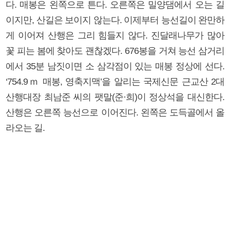
다. 매봉은 왼쪽으로 튼다. 오른쪽은 밀양댐에서 오는 길
이지만, 산길은 보이지 않는다. 이제부터 능선길이 완만하
게 이어져 산행은 그리 힘들지 않다. 진달래나무가 많아
꽃 피는 봄에 찾아도 괜찮겠다. 676봉을 거쳐 능선 삼거리
에서 35분 남짓이면 소 삼각점이 있는 매봉 정상에 선다.
‘754.9ｍ 매봉, 영축지맥’을 알리는 국제신문 근교산 2대
산행대장 최남준 씨의 팻말(준·희)이 정상석을 대신한다.
산행은 오른쪽 능선으로 이어진다. 왼쪽은 도득골에서 올
라오는 길.