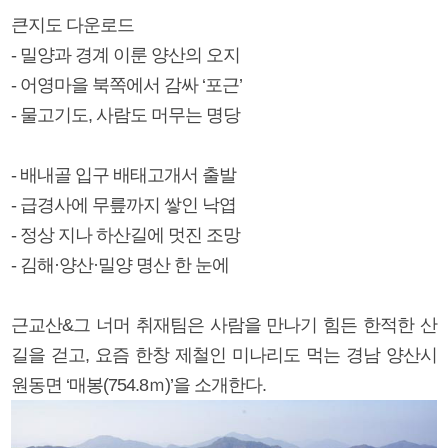
큰지도 다운로드
- 밀양과 경계 이룬 양산의 오지
- 어영마을 북쪽에서 감싸 ‘포근’
- 물고기도, 사람도 머무는 명당
- 배내골 입구 배태고개서 출발
- 급경사에 무릎까지 쌓인 낙엽
- 정상 지나 하산길에 멋진 조망
- 김해·양산·밀양 명산 한 눈에
근교산&그 너머 취재팀은 사람을 만나기 힘든 한적한 산
길을 걷고, 요즘 한창 제철인 미나리도 먹는 경남 양산시
원동면 ‘매봉(754.8ｍ)’을 소개한다.