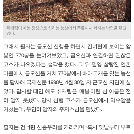
취재팀이 매봉 정상으로 향하는 능선에서 무릎까지 빠지는 낙엽을 뚫고
있다.
그래서 필자는 금오산 산행을 하면서 건너편에 보이는 암
봉인 770봉을 눈여겨보았고, 금오산과 연결하면 괜찮은
코스가 나오겠다는 생각을 했다. 그 뒤 밀양 삼랑진 안촌
마을에서 금오산을 거쳐 770봉에서 배태고개를 잇는 능선
을 답사해 국제신문 1998년 4월 30일 자 근교산 지면에 실
었다. 답사할 때만 해도 취재팀은 ‘매봉’이란 산 이름은 전
혀 알지 못했다. 당시 산행 코스가 금오산에서 약수암을
거쳤는데, 우연히 암자의 주지스님을 만났다.
필자는 건너편 산봉우리를 가리키며 “혹시 옛날부터 부르