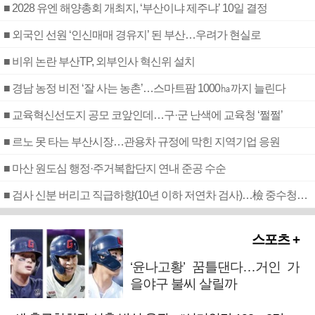
■ 2028 유엔 해양총회 개최지, ‘부산이냐 제주냐’ 10일 결정
■ 외국인 선원 ‘인신매매 경유지’ 된 부산…우려가 현실로
■ 비위 논란 부산TP, 외부인사 혁신위 설치
■ 경남 농정 비전 ‘잘 사는 농촌’…스마트팜 1000㏊까지 늘린다
■ 교육혁신선도지 공모 코앞인데…구·군 난색에 교육청 ‘쩔쩔’
■ 르노 못 타는 부산시장…관용차 규정에 막힌 지역기업 응원
■ 마산 원도심 행정·주거복합단지 연내 준공 수순
■ 검사 신분 버리고 직급하향(10년 이하 저연차 검사)…檢 중수청행 기피
스포츠 +
‘윤나고황’ 꿈틀댄다…거인 가
을야구 불씨 살릴까