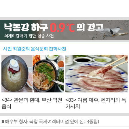
시인 최원준의 음식문화 잡학사전
<84> 관문과 환대, 부산 역전
<83> 여름 제주, 벤자리와 독
음식
가시치
■ 해수부 청사, 북항 국제여객터미널 옆에 선다(종합)