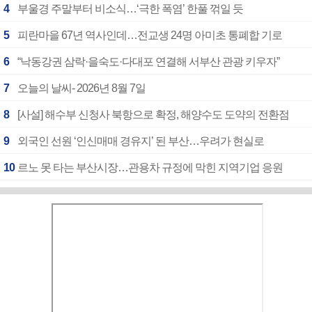
4
부울경 주말부터 비소식…‘극한 폭염’ 한풀 꺾일 듯
5
피란마을 67년 역사인데…전교생 24명 아미초 통폐합 기로
6
“낙동강권 삼락·을숙도·다대포 연결해 서부산 관광 키우자”
7
오늘의 날씨- 2026년 8월 7일
8
[사설] 해수부 신청사 북항으로 확정, 해양수도 도약의 전환점
9
외국인 선원 ‘인신매매 경유지’ 된 부산…우려가 현실로
10
르노 못 타는 부산시장…관용차 규정에 막힌 지역기업 응원