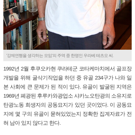
'강제연행을 생각하는 모임'의 주역 중 한명인 우라베 테츠오 씨.
1992년 2월 후쿠오카현 쿠라테군 코타케마치에서 골프장
개발을 위해 굴삭기작업을 하던 중 유골 234구가 나와 일
본 사회에 큰 문제가 된 적이 있다. 유골이 발굴된 지역은
1969년 폐광된 후루카와광업소 샤카노오탄광의 소유지로
탄광노동 희생자의 공동묘지가 있던 곳이었다. 이 공동묘
지에 몇 구의 유골이 묻혀있었는지 정확한 집계자료가 전
혀 남아 있지 않다고 한다.