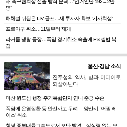
새 축구협회장 선출 방식 윤곽…“선거인단 192→2만
명”
해체설 뒤집은 LIV 골프…새 투자자 확보 ‘기사회생’
프로야구 취소…11일부터 재개
라커룸 냉탕 등장…폭염 경기취소 속출에 PS 셈법 복
잡
울산·경남 소식
진주성의 역사, 빛과 미디어로
되살아난다
마산 원도심 행정·주거복합단지 연내 준공 수순
폭염에 온열질환 등 안전사고 우려… 양산시, '어필 레
이스' 취소
창녕 중부내륙고속도로서 포탄 발견…살상력 없는 모