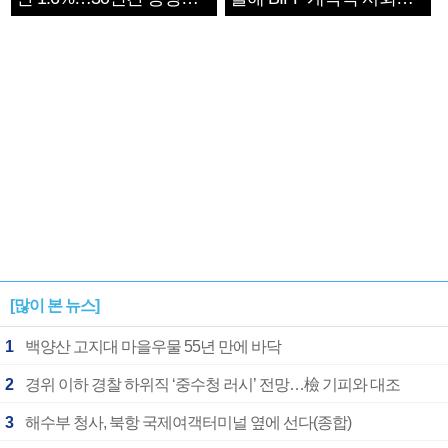
1182개팀 전수조사
확정
[많이 본 뉴스]
1
백양산 고지대 마을우물 55년 만에 바닥
2
경위 이하 경찰 하위직 ‘중수청 러시’ 전망…檢 기피와 대조
3
해수부 청사, 북항 국제여객터미널 옆에 선다(종합)