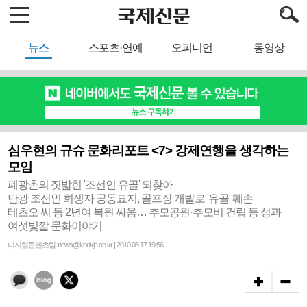
뉴스
스포츠·연예
오피니언
동영상
심우현의 규슈 문화리포트 <7> 강제연행을 생각하는
모임
폐광촌의 짓밟힌 '조선인 유골' 되찾아
탄광 조선인 희생자 공동묘지, 골프장 개발로 '유골' 훼손
테츠오 씨 등 2년여 복원 싸움… 추모공원·추모비 건립 등 성과
여섯빛깔 문화이야기
디지털콘텐츠팀 inews@kookje.co.kr | 2010.08.17 19:56