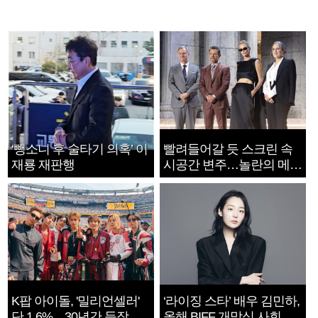
‘뺑소니 후 술타기 의혹’ 이
빨려들어갈 듯 스크린 속
재룡 재판행
시공간 변주…놀란의 메시
지는 ‘전쟁 속죄’
K팝 아이돌, '밀리언셀러'
‘라이징 스타’ 배우 김민하,
단 1.6%…30년간 등장
올해 BIFF 개막식 사회자