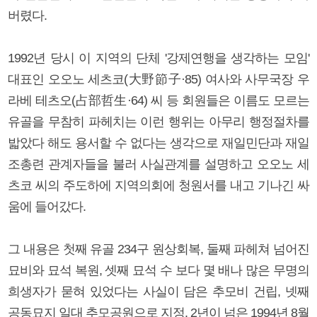
버렸다.
1992년 당시 이 지역의 단체 '강제연행을 생각하는 모임'
대표인 오오노 세츠코(大野節子·85) 여사와 사무국장 우
라베 테츠오(占部哲生·64) 씨 등 회원들은 이름도 모르는
유골을 무참히 파헤치는 이런 행위는 아무리 행정절차를
밟았다 해도 용서할 수 없다는 생각으로 재일민단과 재일
조총련 관계자들을 불러 사실관계를 설명하고 오오노 세
츠코 씨의 주도하에 지역의회에 청원서를 내고 기나긴 싸
움에 들어갔다.
그 내용은 첫째 유골 234구 원상회복, 둘째 파헤쳐 넘어진
묘비와 묘석 복원, 셋째 묘석 수 보다 몇 배나 많은 무명의
희생자가 묻혀 있었다는 사실이 담은 추모비 건립, 넷째
공동묘지 일대 추모공원으로 지정. 2년이 넘은 1994년 8월