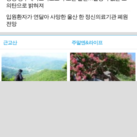
의탄으로 밝혀져
입원환자가 연달아 사망한 울산 한 정신의료기관 폐원
전망
근교산
주말엔&라이프
근교산&그너머…상주·문경
폭염보다 더 뜨거워라…100
청화산~시루봉
일을 붉게 불태울 ‘선비정신’
피었네
PC버전
엑스
페이스북