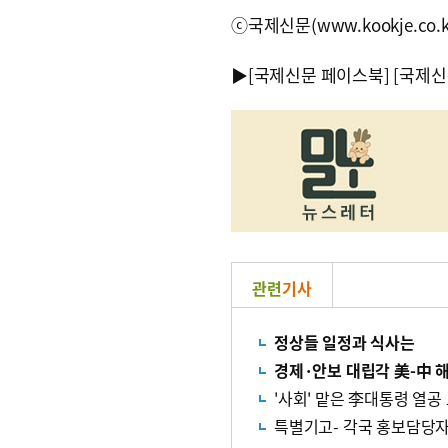
ⓒ국제신문(www.kookje.co.
▶
[국제신문 페이스북]
[국제신
관련
기사
정상들 일정과 식사는
경제·안보 대립각 美-中 
'사회' 맡은 李대통령 열공
특별기고- 각국 홍보담당