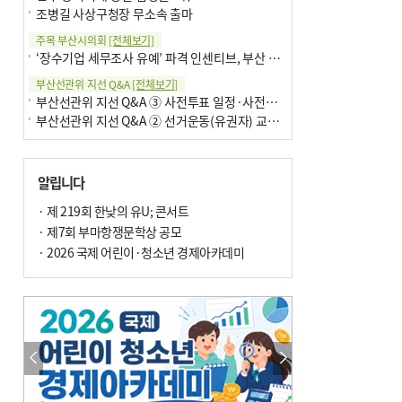
조병길 사상구청장 무소속 출마
주목 부산시의회
[전체보기]
‘장수기업 세무조사 유예’ 파격 인센티브, 부산 유출 막을까
부산선관위 지선 Q&A
[전체보기]
부산선관위 지선 Q&A ③ 사전투표 일정·사전투표함 보관
부산선관위 지선 Q&A ② 선거운동(유권자) 교육감투표용지
알립니다
· 제 219회 한낮의 유U; 콘서트
· 제7회 부마항쟁문학상 공모
· 2026 국제 어린이·청소년 경제아카데미