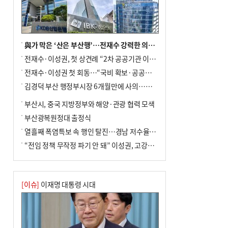
與가 막은 ‘산은 부산행’…전재수 강력한 의지 표명 없인 공염불
전재수·이성권, 첫 상견례 “2차 공공기관 이전 초당 협력”(종합)
전재수·이성권 첫 회동…“국비 확보·공공기관 이전 협력”
김경덕 부산 행정부시장 6개월만에 사의…후임 인선 촉각
부산시, 중국 지방정부와 해양·관광 협력 모색
부산광복원정대 출정식
열흘째 폭염특보 속 행인 탈진…경남 저수율 평년의 절반
“전임 정책 무작정 파기 안 돼” 이성권, 고강도 ‘전재수 견제’ 예고
[이슈]
이재명 대통령 시대