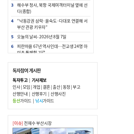
3
해수부 청사, 북항 국제여객터미널 옆에 선
다(종합)
4
“낙동강권 삼락·을숙도·다대포 연결해 서
부산 관광 키우자”
5
오늘의 날씨- 2026년 8월 7일
6
피란마을 67년 역사인데…전교생 24명 아
미초 통폐합 기로
7
[사설] 해수부 신청사 북항으로 확정, 해양
수도 도약의 전환점
독자참여 게시판
8
부울경 주말부터 비소식…‘극한 폭염’ 한풀
독자투고
|
기사제보
꺾일 듯
인사
|
모임
|
개업
|
결혼
|
출산
|
동정
|
부고
9
산행안내
외국인 선원 ‘인신매매 경유지’ 된 부산…
|
산행후기
|
산행사진
우려가 현실로
등산
가이드
|
낚시
가이드
10
르노 못 타는 부산시장…관용차 규정에 막
힌 지역기업 응원
[이슈]
전재수 부산시장