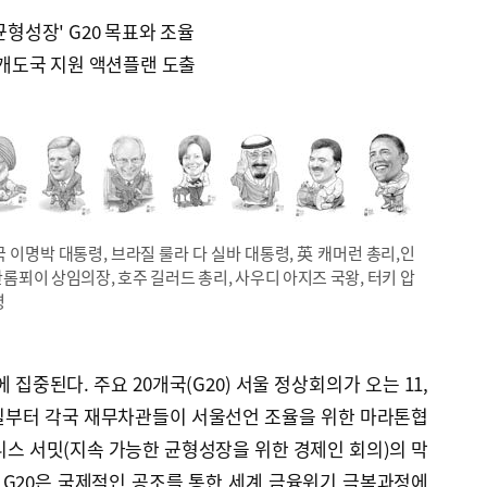
균형성장' G20 목표와 조율
래 개도국 지원 액션플랜 도출
 이명박 대통령, 브라질 룰라 다 실바 대통령, 英 캐머런 총리,인
 반롬푀이 상임의장, 호주 길러드 총리, 사우디 아지즈 국왕, 터키 압
령
 집중된다. 주요 20개국(G20) 서울 정상회의가 오는 11,
8일부터 각국 재무차관들이 서울선언 조율을 위한 마라톤협
니스 서밋(지속 가능한 균형성장을 위한 경제인 회의)의 막
 G20은 국제적인 공조를 통한 세계 금융위기 극복과정에