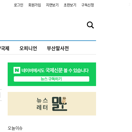
2
로그인
회원가입
지면보기
초판보기
구독신청
V국제
오피니언
부산말사전
오늘
이슈