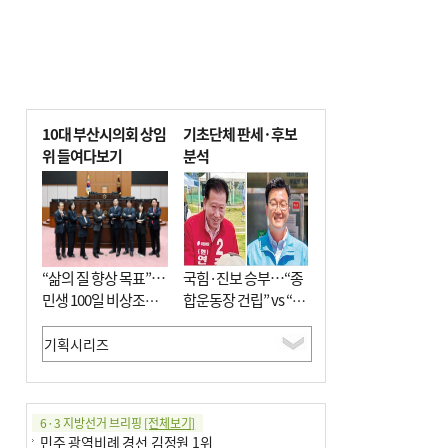
10대 부산시의회 상임
기초단체 판세·후보
위 들여다보기
분석
“삶의 질 향상 목표”…
국힘·진보 승부…“종
민생 100일 비상조치
합운동장 건립” vs “출
면밀 심사
근 공공버스 도입”
6·3 지방선거 브리핑
[전체보기]
민주 광역비례 경선 김정원 1위