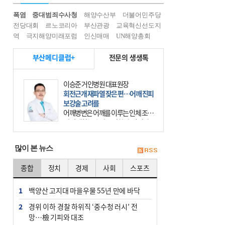
폭염
중대범죄수사청
해양수산부
더불어민주당
전당대회
르노코리아
부산관광
교육혁신선도지
역
극지해양미래포럼
인신매매
UN해양총회
부산메디클럽+
전문의 생생톡
윤경석 한국한의원 대표원장
암 치유, 몸·마음 균형 회복부터 시작
을
요즘 ‘암 조기 발견’에 대한 관심이 커
진다. 하지만 그 이면에는 놓치기 쉬
운 함정이 하나 있다. 바로 성급한 치
료이다. 최근 70대 여성 환자가 위암
많이 본 뉴스
초기 진단
종합
정치
경제
사회
스포츠
1
백양산 고지대 마을우물 55년 만에 바닥
2
경위 이하 경찰 하위직 ‘중수청 러시’ 전
망…檢 기피와 대조