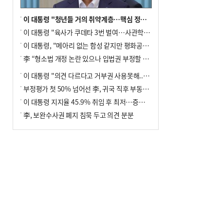
이 대통령 "청년들 거의 취약계층…핵심 정책 재편""
이 대통령 "육사가 쿠데타 3번 벌여…사관학교 통합 신속히 추진"
이 대통령, "메아리 없는 함성 같지만 평화공존책 계속해야"
李 “형소법 개정 논란 있으나 입법권 부정할 만큼은 아냐”(종합)
이 대통령 "의견 다르다고 거부권 사용못해.. 입법권 부정할 상황이라 보기 어려워"
부정평가 첫 50% 넘어선 李, 귀국 직후 부동산·증시 점검(종합)
이 대통령 지지율 45.9% 취임 후 최저…증시 폭락·연임 개헌 논란 영향
李, 보완수사권 폐지 침묵 두고 의견 분분