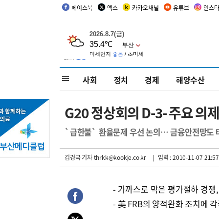
페이스북
엑스
카카오채널
유튜브
인스
사회
정치
경제
해양수산
G20 정상회의 D-3- 주요 의
`급한불` 환율문제 우선 논의… 금융안전망도 
김경국 기자
thrkk@kookje.co.kr
| 입력 : 2010-11-07 21:57
- 가까스로 막은 평가절하 경쟁,
- 美 FRB의 양적완화 조치에 