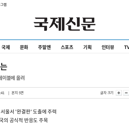
타그램
국제
문화
주말엔
스포츠
기획
인터뷰
T
제는
테이블에 올려
:41
| 본지 5면
글자 크기
 서울서 '완결판' 도출에 주력
각국의 공식적 반응도 주목