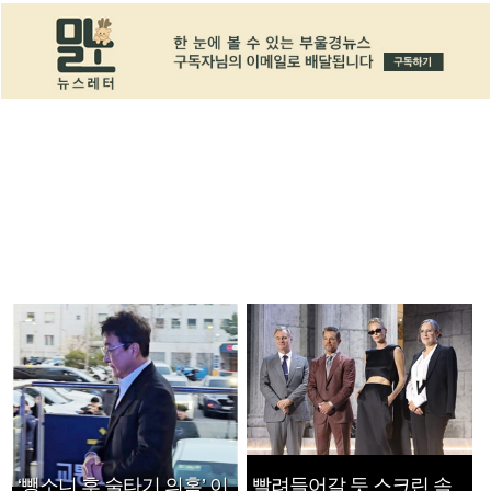
‘뺑소니 후 술타기 의혹’ 이
빨려들어갈 듯 스크린 속