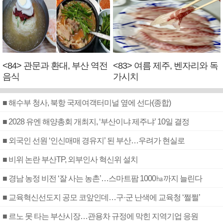
<84> 관문과 환대, 부산 역전
<83> 여름 제주, 벤자리와 독
음식
가시치
■ 해수부 청사, 북항 국제여객터미널 옆에 선다(종합)
■ 2028 유엔 해양총회 개최지, ‘부산이냐 제주냐’ 10일 결정
■ 외국인 선원 ‘인신매매 경유지’ 된 부산…우려가 현실로
■ 비위 논란 부산TP, 외부인사 혁신위 설치
■ 경남 농정 비전 ‘잘 사는 농촌’…스마트팜 1000㏊까지 늘린다
■ 교육혁신선도지 공모 코앞인데…구·군 난색에 교육청 ‘쩔쩔’
■ 르노 못 타는 부산시장…관용차 규정에 막힌 지역기업 응원