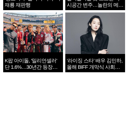
재룡 재판행
시공간 변주…놀란의 메시
지는 ‘전쟁 속죄’
K팝 아이돌, '밀리언셀러'
‘라이징 스타’ 배우 김민하,
단 1.6%…30년간 등장
올해 BIFF 개막식 사회자
1182개팀 전수조사
확정