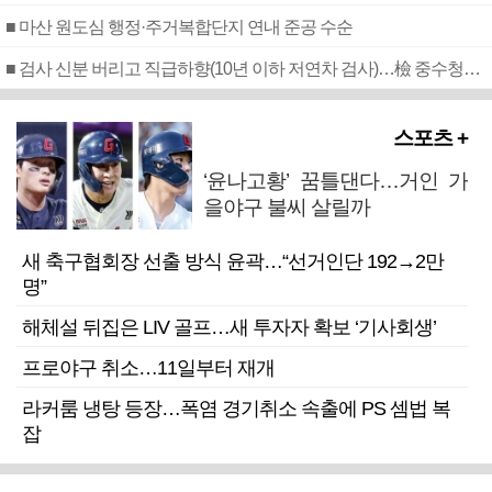
■ 마산 원도심 행정·주거복합단지 연내 준공 수순
■ 검사 신분 버리고 직급하향(10년 이하 저연차 검사)…檢 중수청행 기피
스포츠 +
‘윤나고황’ 꿈틀댄다…거인 가
을야구 불씨 살릴까
새 축구협회장 선출 방식 윤곽…“선거인단 192→2만
명”
해체설 뒤집은 LIV 골프…새 투자자 확보 ‘기사회생’
프로야구 취소…11일부터 재개
라커룸 냉탕 등장…폭염 경기취소 속출에 PS 셈법 복
잡