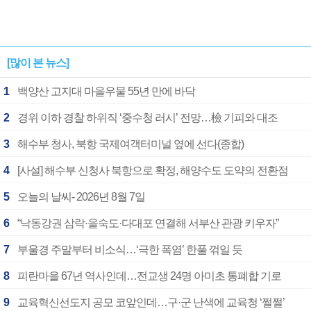
[많이 본 뉴스]
1
백양산 고지대 마을우물 55년 만에 바닥
2
경위 이하 경찰 하위직 ‘중수청 러시’ 전망…檢 기피와 대조
3
해수부 청사, 북항 국제여객터미널 옆에 선다(종합)
4
[사설] 해수부 신청사 북항으로 확정, 해양수도 도약의 전환점
5
오늘의 날씨- 2026년 8월 7일
6
“낙동강권 삼락·을숙도·다대포 연결해 서부산 관광 키우자”
7
부울경 주말부터 비소식…‘극한 폭염’ 한풀 꺾일 듯
8
피란마을 67년 역사인데…전교생 24명 아미초 통폐합 기로
9
교육혁신선도지 공모 코앞인데…구·군 난색에 교육청 ‘쩔쩔’