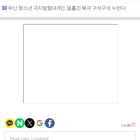
10
부산 청소년 극지탐험대 8인, 열흘간 북극 구석구석 누빈다