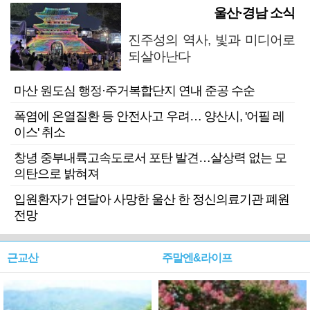
울산·경남 소식
진주성의 역사, 빛과 미디어로
되살아난다
마산 원도심 행정·주거복합단지 연내 준공 수순
폭염에 온열질환 등 안전사고 우려… 양산시, '어필 레
이스' 취소
창녕 중부내륙고속도로서 포탄 발견…살상력 없는 모
의탄으로 밝혀져
입원환자가 연달아 사망한 울산 한 정신의료기관 폐원
전망
근교산
주말엔&라이프