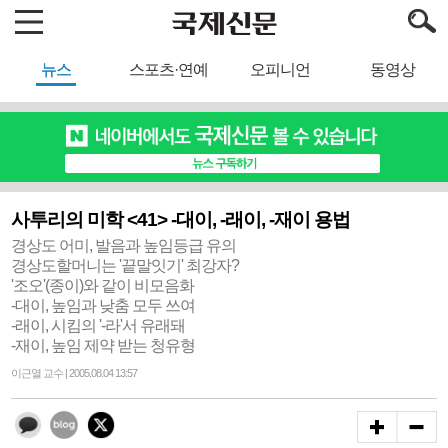
뉴스
스포츠·연예
오피니언
동영상
사투리의 미학 <41> -대이, -래이, -재이 용법
경상도 어미, 발음과 높임등급 유의
경상도할머니는 '끝말잇기' 최강자?
'조오'(종이)와 같이 비모음화
-대이, 높임과 낮춤 모두 쓰여
-래이, 시킴의 '-라'서 유래돼
-재이, 높임 제약 받는 청유형
이근열 교수 | 2005.08.04 13:57