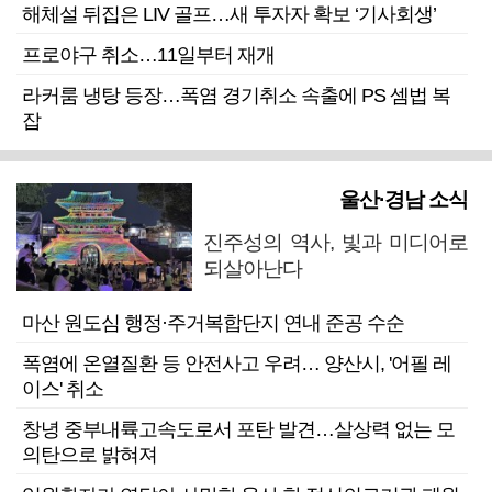
해체설 뒤집은 LIV 골프…새 투자자 확보 ‘기사회생’
프로야구 취소…11일부터 재개
라커룸 냉탕 등장…폭염 경기취소 속출에 PS 셈법 복
잡
울산·경남 소식
진주성의 역사, 빛과 미디어로
되살아난다
마산 원도심 행정·주거복합단지 연내 준공 수순
폭염에 온열질환 등 안전사고 우려… 양산시, '어필 레
이스' 취소
창녕 중부내륙고속도로서 포탄 발견…살상력 없는 모
의탄으로 밝혀져