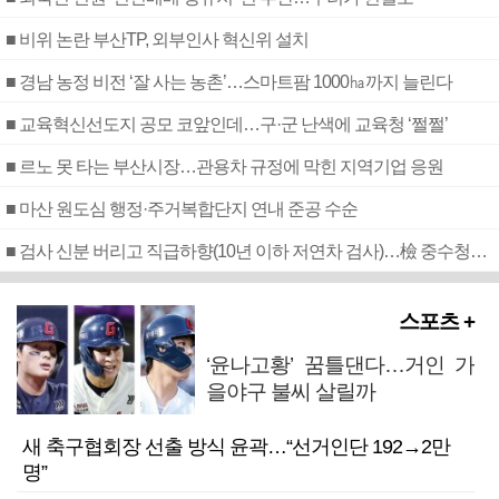
■ 비위 논란 부산TP, 외부인사 혁신위 설치
■ 경남 농정 비전 ‘잘 사는 농촌’…스마트팜 1000㏊까지 늘린다
■ 교육혁신선도지 공모 코앞인데…구·군 난색에 교육청 ‘쩔쩔’
■ 르노 못 타는 부산시장…관용차 규정에 막힌 지역기업 응원
■ 마산 원도심 행정·주거복합단지 연내 준공 수순
■ 검사 신분 버리고 직급하향(10년 이하 저연차 검사)…檢 중수청행 기피
스포츠 +
‘윤나고황’ 꿈틀댄다…거인 가
을야구 불씨 살릴까
새 축구협회장 선출 방식 윤곽…“선거인단 192→2만
명”