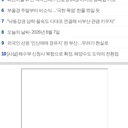
6
부울경 주말부터 비소식…‘극한 폭염’ 한풀 꺾일 듯
7
“낙동강권 삼락·을숙도·다대포 연결해 서부산 관광 키우자”
8
오늘의 날씨- 2026년 8월 7일
9
외국인 선원 ‘인신매매 경유지’ 된 부산…우려가 현실로
10
[사설] 해수부 신청사 북항으로 확정, 해양수도 도약의 전환점