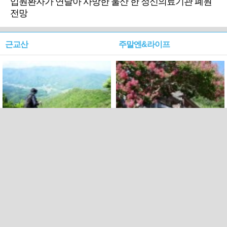
입원환자가 연달아 사망한 울산 한 정신의료기관 폐원
전망
근교산
주말엔&라이프
근교산&그너머…상주·문경
폭염보다 더 뜨거워라…100
청화산~시루봉
일을 붉게 불태울 ‘선비정신’
피었네
PC버전
엑스
페이스북
Copyright ⓒ 2015 All rights reserved by 국제신문