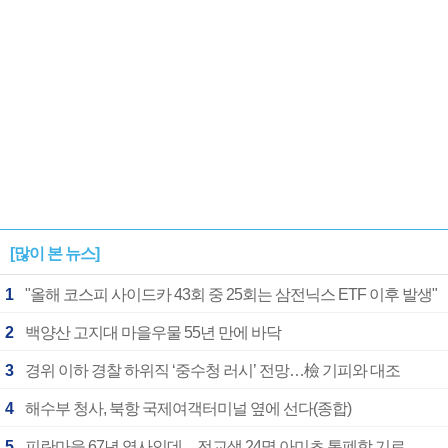
[많이 본 뉴스]
1
"올해 코스피 사이드카 43회 중 25회는 삼전닉스 ETF 이후 발생"
2
백양산 고지대 마을우물 55년 만에 바닥
3
경위 이하 경찰 하위직 ‘중수청 러시’ 전망…檢 기피와 대조
4
해수부 청사, 북항 국제여객터미널 옆에 선다(종합)
5
피란마을 67년 역사인데…전교생 24명 아미초 통폐합 기로