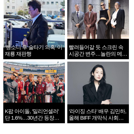
‘뺑소니 후 술타기 의혹’ 이
빨려들어갈 듯 스크린 속
재룡 재판행
시공간 변주…놀란의 메시
지는 ‘전쟁 속죄’
K팝 아이돌, '밀리언셀러'
‘라이징 스타’ 배우 김민하,
단 1.6%…30년간 등장
올해 BIFF 개막식 사회자
1182개팀 전수조사
확정