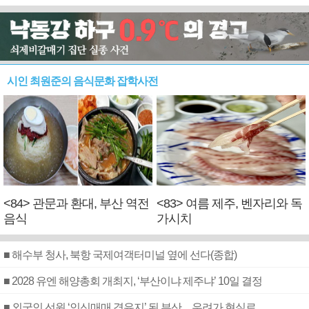
시인 최원준의 음식문화 잡학사전
<84> 관문과 환대, 부산 역전
<83> 여름 제주, 벤자리와 독
음식
가시치
■ 해수부 청사, 북항 국제여객터미널 옆에 선다(종합)
■ 2028 유엔 해양총회 개최지, ‘부산이냐 제주냐’ 10일 결정
■ 외국인 선원 ‘인신매매 경유지’ 된 부산…우려가 현실로