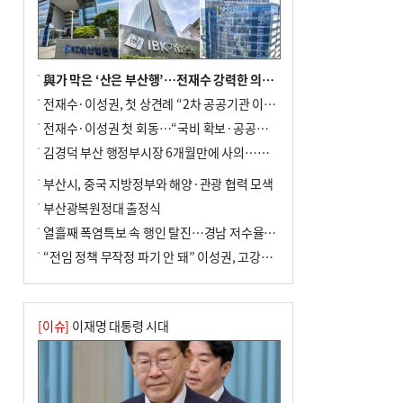
與가 막은 ‘산은 부산행’…전재수 강력한 의지 표명 없인 공염불
전재수·이성권, 첫 상견례 “2차 공공기관 이전 초당 협력”(종합)
전재수·이성권 첫 회동…“국비 확보·공공기관 이전 협력”
김경덕 부산 행정부시장 6개월만에 사의…후임 인선 촉각
부산시, 중국 지방정부와 해양·관광 협력 모색
부산광복원정대 출정식
열흘째 폭염특보 속 행인 탈진…경남 저수율 평년의 절반
“전임 정책 무작정 파기 안 돼” 이성권, 고강도 ‘전재수 견제’ 예고
[이슈]
이재명 대통령 시대