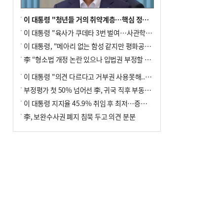
이 대통령 "청년들 거의 취약계층…핵심 정책 재편""
이 대통령 "육사가 쿠데타 3번 벌여…사관학교 통합 신속히 추진"
이 대통령, "메아리 없는 함성 같지만 평화공존책 계속해야"
李 “형소법 개정 논란 있으나 입법권 부정할 만큼은 아냐”(종합)
이 대통령 "의견 다르다고 거부권 사용못해.. 입법권 부정할 상황이라 보기 어려워"
부정평가 첫 50% 넘어선 李, 귀국 직후 부동산·증시 점검(종합)
이 대통령 지지율 45.9% 취임 후 최저…증시 폭락·연임 개헌 논란 영향
李, 보완수사권 폐지 침묵 두고 의견 분분