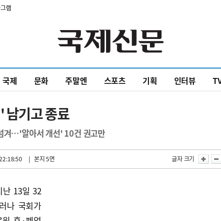
타그램
국제
문화
주말엔
스포츠
기획
인터뷰
T
' 남기고 종료
넘겨…'알아서 개선' 10건 권고만
22:18:50
| 본지 5면
글자 크기
 13일 32
그러나 국회가
료원 휴·폐업