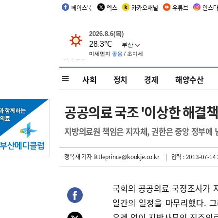
페이스북
엑스
카카오채널
유튜브
인스
사회
정치
경제
해양수산
공공의료 국조 '이상한 해결책
지방의료원 책임은 지자체, 권한은 중앙 정부에 
정옥재 기자
littleprince@kookje.co.kr
| 입력 : 2013-07-14 
국회의 공공의료 국정조사가 지난
일간의 일정을 마무리했다. 
유례 없이 지방사무인 진주의