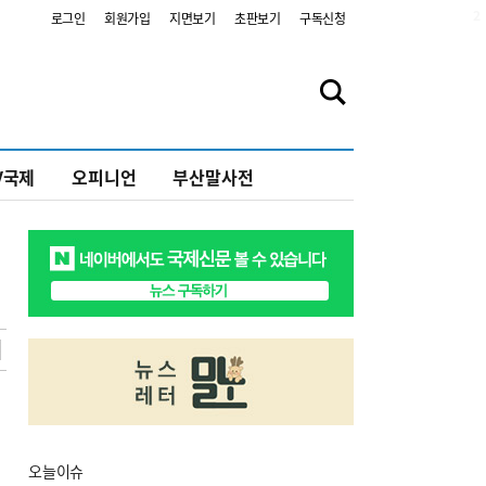
2
로그인
회원가입
지면보기
초판보기
구독신청
V국제
오피니언
부산말사전
오늘
이슈