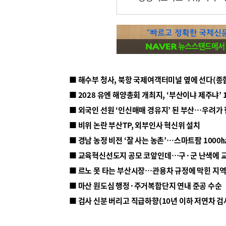
■ 해수부 청사, 북항 국제여객터미널 옆에 선다(종
■ 2028 유엔 해양총회 개최지, ‘부산이냐 제주냐’ 
■ 외국인 선원 ‘인신매매 경유지’ 된 부산…우려가
■ 비위 논란 부산TP, 외부인사 혁신위 설치
■ 르노 못 타는 부산시장…관용차 규정에 막힌 지
■ 마산 원도심 행정·주거복합단지 연내 준공 수순