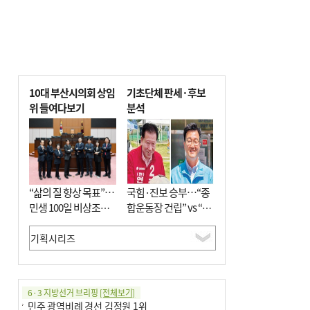
10대 부산시의회 상임
기초단체 판세·후보
위 들여다보기
분석
“삶의 질 향상 목표”…
국힘·진보 승부…“종
민생 100일 비상조치
합운동장 건립” vs “출
면밀 심사
근 공공버스 도입”
6·3 지방선거 브리핑
[전체보기]
민주 광역비례 경선 김정원 1위