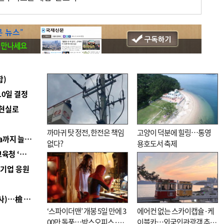
합)
10일 결정
 현실로
까마귀 탓 정전, 한전은 책임
고양이 덕분에 힐링…통영
■ 경남 농정 비전 ‘잘 사는 농촌’…스마트팜 1000㏊까지 늘린다
없다?
용호도서 축제
■ 교육혁신선도지 공모 코앞인데…구·군 난색에 교육청 ‘쩔쩔’
역기업 응원
■ 검사 신분 버리고 직급하향(10년 이하 저연차 검사)…檢 중수청행 기피
‘스파이더맨’ 개봉 5일 만에 3
에어컨 없는 스카이캡슐·케
00만 돌풍…박스오피스·예
이블카…외국인관광객 추억