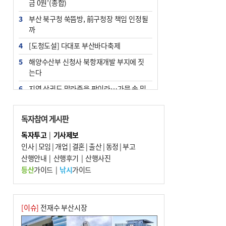
금 0원’(종합)
3
부산 북구청 쑥뜸방, 前구청장 책임 인정될
까
4
[도청도설] 다대포 부산바다축제
5
해양수산부 신청사 북항재개발 부지에 짓
는다
6
지역 상권도 말라죽을 판이라…가뭄 속 밀
양물축제 강행 논란
7
법원, 단차 논란 북항 복합환승센터 공사중
독자참여 게시판
지 관련 현장검증
독자투고
|
기사제보
8
통영시민 추석 전 35만 원 받는다
인사
|
모임
|
개업
|
결혼
|
출산
|
동정
|
부고
9
산행안내
부산 철강공장 50대 노동자 추락사
|
산행후기
|
산행사진
등산
가이드
|
낚시
가이드
10
국힘 부산시당, ‘정이한 조력’ 시의원 윤리
위에…‘한동훈 지지’도 신고접수
[이슈]
전재수 부산시장