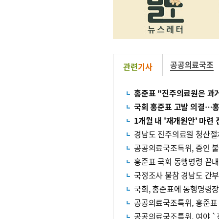
공공의료국조
관련
기사
홍준표 "진주의료원은 과거
국회 홍준표 고발 의결…홍
1개월 내 '재개원안' 마련
경남도 진주의료원 청산절
공공의료국조특위, 증인 불
홍준표 국회 동행명령 끝내
국정조사 불참 경남도 간
국회, 홍준표에 동행명령장
공공의료국조특위, 홍준표 
공공의료국조특위, 여야 `