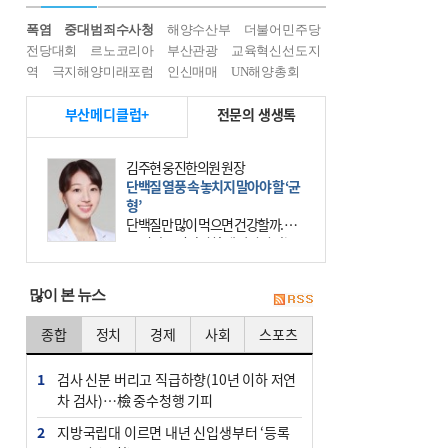
폭염
중대범죄수사청
해양수산부
더불어민주당
전당대회
르노코리아
부산관광
교육혁신선도지
역
극지해양미래포럼
인신매매
UN해양총회
부산메디클럽+
전문의 생생톡
김주현 웅진한의원 원장
단백질 열풍 속 놓치지 말아야 할 ‘균
형’
단백질만 많이 먹으면 건강할까. 요
즘 건강을 이야기할 때 빠지지 않는
키워드가 단백질이다. 헬스장을 다니
는 젊은 층부터 기초체력을 챙기려는
많이 본 뉴스
중·장년층까지 모두 “
종합
정치
경제
사회
스포츠
1
검사 신분 버리고 직급하향(10년 이하 저연
차 검사)…檢 중수청행 기피
2
지방국립대 이르면 내년 신입생부터 ‘등록