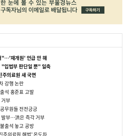
"…'재개원' 언급 안 해
 "입법부 판단일 뿐" 일축
 진주의료원 새 국면
차 강행 논란
출석 홍준표 고발
 거부
부공무원들 전전긍긍
 발부…洪은 즉각 거부
불출석 놓고 공방
진주의료원 해법' 온도차