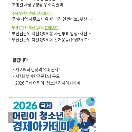
조병길 사상구청장 무소속 출마
주목 부산시의회
[전체보기]
‘장수기업 세무조사 유예’ 파격 인센티브, 부산 유출 막을까
부산선관위 지선 Q&A
[전체보기]
부산선관위 지선 Q&A ③ 사전투표 일정·사전투표함 보관
부산선관위 지선 Q&A ② 선거운동(유권자) 교육감투표용지
알립니다
· 제 219회 한낮의 유U; 콘서트
· 제7회 부마항쟁문학상 공모
· 2026 국제 어린이·청소년 경제아카데미