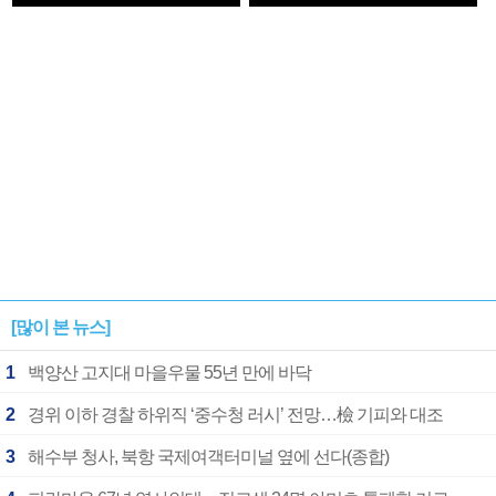
1182개팀 전수조사
확정
[많이 본 뉴스]
1
백양산 고지대 마을우물 55년 만에 바닥
2
경위 이하 경찰 하위직 ‘중수청 러시’ 전망…檢 기피와 대조
3
해수부 청사, 북항 국제여객터미널 옆에 선다(종합)