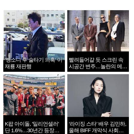
‘뺑소니 후 술타기 의혹’ 이
빨려들어갈 듯 스크린 속
재룡 재판행
시공간 변주…놀란의 메시
지는 ‘전쟁 속죄’
K팝 아이돌, '밀리언셀러'
‘라이징 스타’ 배우 김민하,
단 1.6%…30년간 등장
올해 BIFF 개막식 사회자