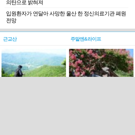
의탄으로 밝혀져
입원환자가 연달아 사망한 울산 한 정신의료기관 폐원
전망
근교산
주말엔&라이프
근교산&그너머…상주·문경
폭염보다 더 뜨거워라…100
청화산~시루봉
일을 붉게 불태울 ‘선비정신’
피었네
PC버전
엑스
페이스북
Copyright ⓒ 2015 All rights reserved by 국제신문