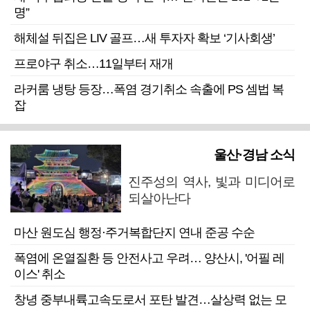
명”
해체설 뒤집은 LIV 골프…새 투자자 확보 ‘기사회생’
프로야구 취소…11일부터 재개
라커룸 냉탕 등장…폭염 경기취소 속출에 PS 셈법 복
잡
울산·경남 소식
진주성의 역사, 빛과 미디어로
되살아난다
마산 원도심 행정·주거복합단지 연내 준공 수순
폭염에 온열질환 등 안전사고 우려… 양산시, '어필 레
이스' 취소
창녕 중부내륙고속도로서 포탄 발견…살상력 없는 모