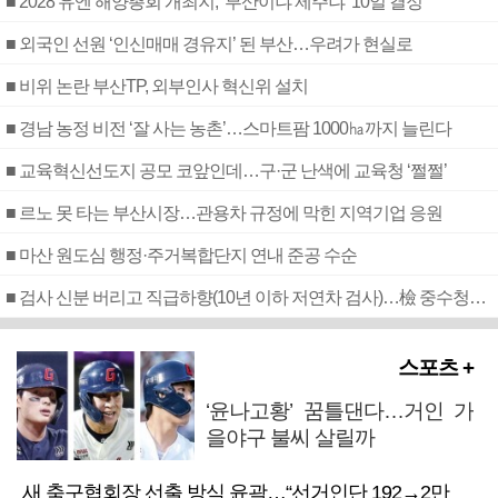
■ 2028 유엔 해양총회 개최지, ‘부산이냐 제주냐’ 10일 결정
■ 외국인 선원 ‘인신매매 경유지’ 된 부산…우려가 현실로
■ 비위 논란 부산TP, 외부인사 혁신위 설치
■ 경남 농정 비전 ‘잘 사는 농촌’…스마트팜 1000㏊까지 늘린다
■ 교육혁신선도지 공모 코앞인데…구·군 난색에 교육청 ‘쩔쩔’
■ 르노 못 타는 부산시장…관용차 규정에 막힌 지역기업 응원
■ 마산 원도심 행정·주거복합단지 연내 준공 수순
■ 검사 신분 버리고 직급하향(10년 이하 저연차 검사)…檢 중수청행 기피
스포츠 +
‘윤나고황’ 꿈틀댄다…거인 가
을야구 불씨 살릴까
새 축구협회장 선출 방식 윤곽…“선거인단 192→2만