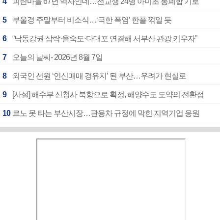
4
피란마을 67년 역사인데…전교생 24명 아미초 통폐합 기로
5
부울경 주말부터 비소식…‘극한 폭염’ 한풀 꺾일 듯
6
“낙동강권 삼락·을숙도·다대포 연결해 서부산 관광 키우자”
7
오늘의 날씨- 2026년 8월 7일
8
외국인 선원 ‘인신매매 경유지’ 된 부산…우려가 현실로
9
[사설] 해수부 신청사 북항으로 확정, 해양수도 도약의 전환점
10
르노 못 타는 부산시장…관용차 규정에 막힌 지역기업 응원