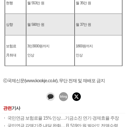
현행
월 553만 원
월 35만 원
상향
월 590만 원
월 37만 원
보험료
3만3000원까지
1800원까지
月최대
인상
인상
ⓒ국제신문(www.kookje.co.kr), 무단 전재 및 재배포 금지
관련
기사
국민연금 보험료율 15% 인상…기금소진 연기·경제효율 주장
국민연금 감액기준 내달 완화…月 519만 원 벌어도 전액수령