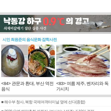
시인 최원준의 음식문화 잡학사전
<84> 관문과 환대, 부산 역전
<83> 여름 제주, 벤자리와 독
음식
가시치
■ 해수부 청사, 북항 국제여객터미널 옆에 선다(종합)