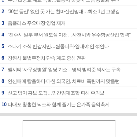
2
‘30분 등산’ 없인 못 가는 천마산전망대…최소 1년 고생길
3
홈플러스 주요매장 영업 재개
4
“진주시 일부 부서 원도심 이전…사천시와 우주항공산업 협력”
5
소나기 소식 반갑지만…찜통더위·열대야 안 꺾인다
6
창원시 불법주정차 단속 계도 중심 전환
7
엘시티 ‘사무장병원’ 일당 기소…명의 빌려준 의사는 구속
8
인신매매 탈출하다 다친 외국인, 치료비 폭탄까지 맞을뻔
9
신고 없이 홍보·모집…민간임대조합 피해 주의보
10
다대포 황홀한 낙조와 함께 즐기는 온가족 음악축제