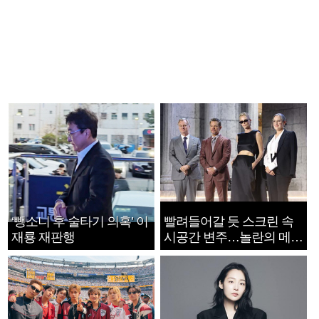
‘뺑소니 후 술타기 의혹’ 이
빨려들어갈 듯 스크린 속
재룡 재판행
시공간 변주…놀란의 메시
지는 ‘전쟁 속죄’