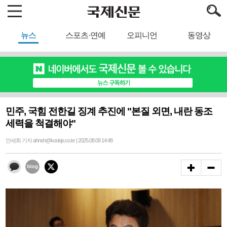
뉴스
스포츠·연예
오피니언
동영상
민주, 국힘 전한길 징계 추진에 "본질 외면, 내란 동조
세력을 척결해야"
안세희 기자 ahnsh@kookje.co.kr | 2025.08.09 14:48