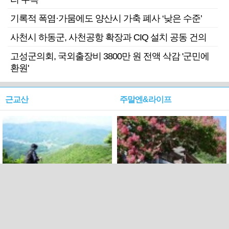
기록적 폭염·가뭄에도 양산시 가축 폐사 ‘낮은 수준’
사천시 하동군, 사천공항 확장과 CIQ 설치 공동 건의
고성군의회, 국외출장비 3800만 원 전액 삭감 '군민에
환원'
근교산
주말엔&라이프
근교산&그너머…상주·문경
폭염보다 더 뜨거워라…100
청화산~시루봉
일을 붉게 불태울 ‘선비정신’
피었네