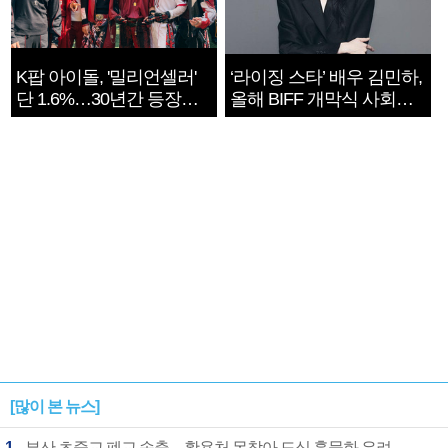
K팝 아이돌, '밀리언셀러'
‘라이징 스타’ 배우 김민하,
단 1.6%…30년간 등장
올해 BIFF 개막식 사회자
1182개팀 전수조사
확정
[많이 본 뉴스]
1
부산 초중교 폐교 속출…활용처 못찾아 도심 흉물화 우려