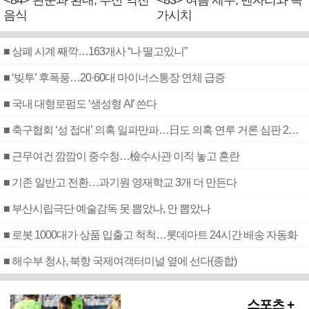
<84> 관문과 환대, 부산 역전
<83> 여름 제주, 벤자리와 독
음식
가시치
■ 상폐 시계 째깍…163개사 “나 떨고있니”
■ ‘빚투’ 후폭풍…20·60대 마이너스통장 연체 급증
■ 국내 대형로펌도 ‘생성형 AI’ 쓴다
■ 축구협회 ‘성 접대’ 의혹 일파만파…日도 의혹 연루 거론 심판 2명 조사
■ 근무여건 깜깜이 중수청…檢수사관 이직 놓고 혼란
■ 기존 일반고 전환…과기원 영재학교 3개 더 만든다
■ 부산시립극단 예술감독 못 뽑았나, 안 뽑았나
■ 로봇 1000대가 상품 입출고 척척…롯데마트 24시간 배송 자동화
■ 해수부 청사, 북항 국제여객터미널 옆에 선다(종합)
스포츠 +