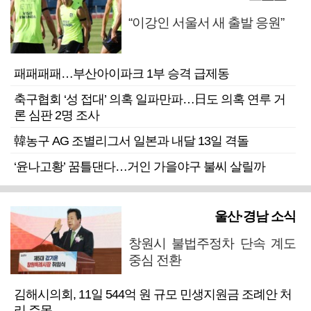
“이강인 서울서 새 출발 응원”
패패패패…부산아이파크 1부 승격 급제동
축구협회 ‘성 접대’ 의혹 일파만파…日도 의혹 연루 거
론 심판 2명 조사
韓농구 AG 조별리그서 일본과 내달 13일 격돌
‘윤나고황’ 꿈틀댄다…거인 가을야구 불씨 살릴까
울산·경남 소식
창원시 불법주정차 단속 계도
중심 전환
김해시의회, 11일 544억 원 규모 민생지원금 조례안 처
리 주목